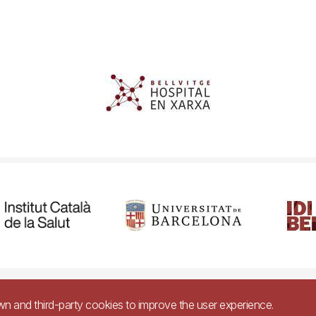
cessibility
Legal warning
Privacy policy for video surveillance syste
own and third-party cookies to improve the user experience.