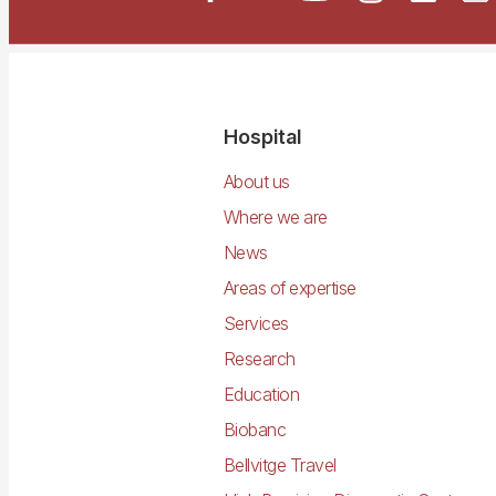
Navegació
Hospital
principal
About us
Where we are
News
Areas of expertise
Services
Research
Education
Biobanc
Bellvitge Travel