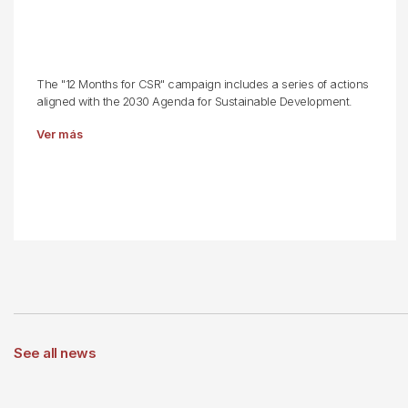
The "12 Months for CSR" campaign includes a series of actions
aligned with the 2030 Agenda for Sustainable Development.
Ver más
See all news