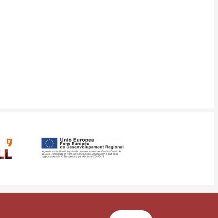
ms
Site map