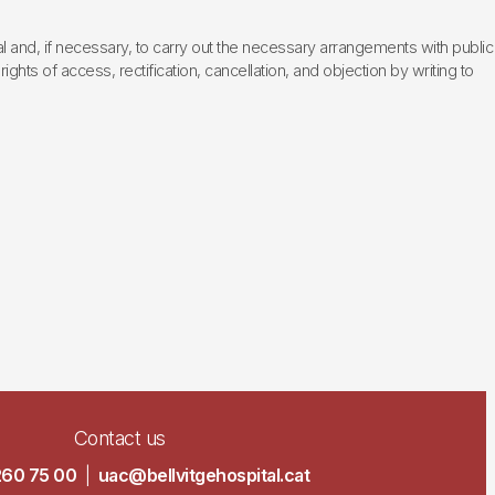
l and, if necessary, to carry out the necessary arrangements with public
hts of access, rectification, cancellation, and objection by writing to
Contact us
260 75 00
|
uac@bellvitgehospital.cat