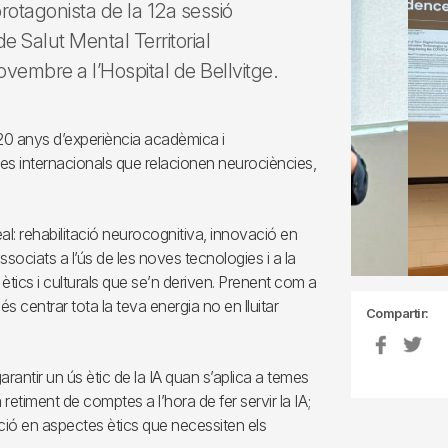
 protagonista de la 12a sessió
de Salut Mental Territorial
vembre a l’Hospital de Bellvitge.
 20 anys d’experiència acadèmica i
tes internacionals que relacionen neurociències,
real: rehabilitació neurocognitiva, innovació en
associats a l’ús de les noves tecnologies i a la
tics i culturals que se’n deriven. Prenent com a
s centrar tota la teva energia no en lluitar
Compartir:
rantir un ús ètic de la IA quan s’aplica a temes
la retiment de comptes a l’hora de fer servir la IA;
ació en aspectes ètics que necessiten els