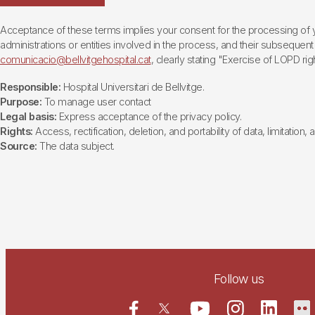
Acceptance of these terms implies your consent for the processing of yo
administrations or entities involved in the process, and their subsequent 
comunicacio@bellvitgehospital.cat
, clearly stating "Exercise of LOPD righ
Responsible:
Hospital Universitari de Bellvitge.
Purpose:
To manage user contact
Legal basis:
Express acceptance of the privacy policy.
Rights:
Access, rectification, deletion, and portability of data, limitation,
Source:
The data subject.
Follow us