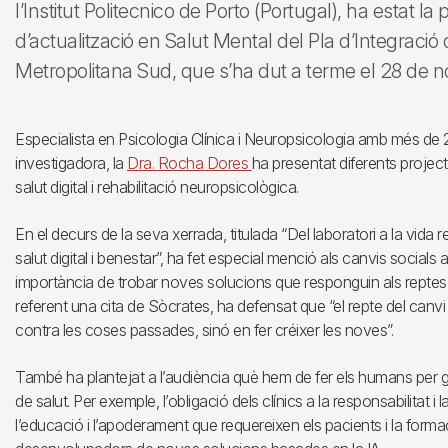
l’Institut Politecnico de Porto (Portugal), ha estat la
d’actualització en Salut Mental del Pla d’Integració 
Metropolitana Sud, que s’ha dut a terme el 28 de no
Especialista en Psicologia Clínica i Neuropsicologia amb més de
investigadora, la
Dra. Rocha Dores
ha presentat diferents projec
salut digital i rehabilitació neuropsicològica.
En el decurs de la seva xerrada, titulada “Del laboratori a la vida 
salut digital i benestar”, ha fet especial menció als canvis socials 
importància de trobar noves solucions que responguin als reptes è
referent una cita de Sòcrates, ha defensat que “el repte del canvi é
contra les coses passades, sinó en fer créixer les noves”.
També ha plantejat a l’audiència què hem de fer els humans per ga
de salut. Per exemple, l’obligació dels clínics a la responsabilitat i 
l’educació i l’apoderament que requereixen els pacients i la form