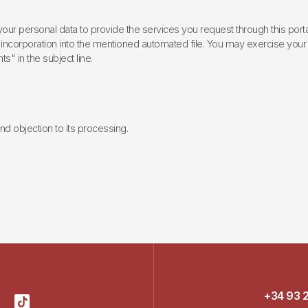
ur personal data to provide the services you request through this porta
incorporation into the mentioned automated file. You may exercise your rig
ts" in the subject line.
 and objection to its processing.
+34 93 