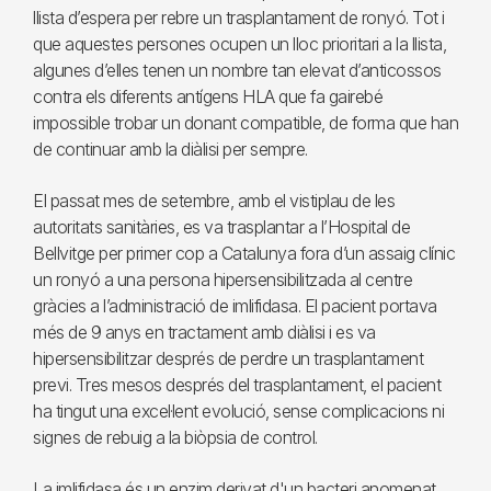
llista d’espera per rebre un trasplantament de ronyó. Tot i
que aquestes persones ocupen un lloc prioritari a la llista,
algunes d’elles tenen un nombre tan elevat d’anticossos
contra els diferents antígens HLA que fa gairebé
impossible trobar un donant compatible, de forma que han
de continuar amb la diàlisi per sempre.
El passat mes de setembre, amb el vistiplau de les
autoritats sanitàries, es va trasplantar a l’Hospital de
Bellvitge per primer cop a Catalunya fora d’un assaig clínic
un ronyó a una persona hipersensibilitzada al centre
gràcies a l’administració de imlifidasa. El pacient portava
més de 9 anys en tractament amb diàlisi i es va
hipersensibilitzar després de perdre un trasplantament
previ. Tres mesos després del trasplantament, el pacient
ha tingut una excel·lent evolució, sense complicacions ni
signes de rebuig a la biòpsia de control.
La imlifidasa és un enzim derivat d'un bacteri anomenat