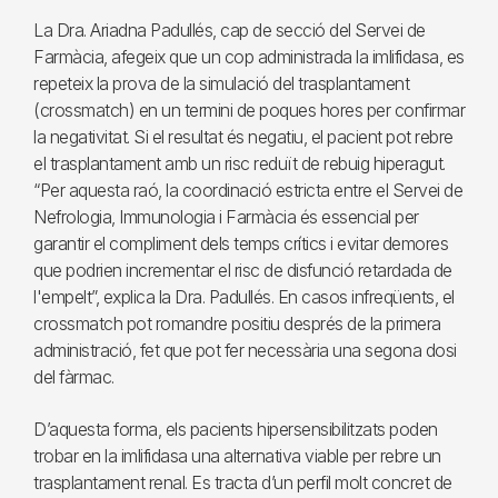
La Dra. Ariadna Padullés, cap de secció del Servei de
Farmàcia, afegeix que un cop administrada la imlifidasa, es
repeteix la prova de la simulació del trasplantament
(crossmatch) en un termini de poques hores per confirmar
la negativitat. Si el resultat és negatiu, el pacient pot rebre
el trasplantament amb un risc reduït de rebuig hiperagut.
“Per aquesta raó, la coordinació estricta entre el Servei de
Nefrologia, Immunologia i Farmàcia és essencial per
garantir el compliment dels temps crítics i evitar demores
que podrien incrementar el risc de disfunció retardada de
l'empelt”, explica la Dra. Padullés. En casos infreqüents, el
crossmatch pot romandre positiu després de la primera
administració, fet que pot fer necessària una segona dosi
del fàrmac.
D’aquesta forma, els pacients hipersensibilitzats poden
trobar en la imlifidasa una alternativa viable per rebre un
trasplantament renal. Es tracta d’un perfil molt concret de