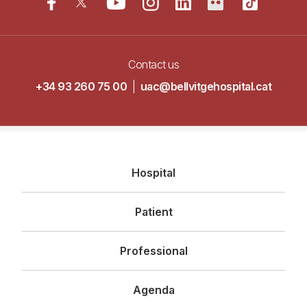
Contact us
+34 93 260 75 00
|
uac@bellvitgehospital.cat
Navegació
Hospital
principal
Patient
Professional
Agenda