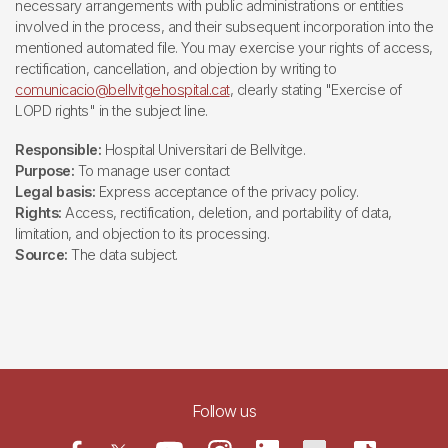
necessary arrangements with public administrations or entities
involved in the process, and their subsequent incorporation into the
mentioned automated file. You may exercise your rights of access,
rectification, cancellation, and objection by writing to
comunicacio@bellvitgehospital.cat
, clearly stating "Exercise of
LOPD rights" in the subject line.
Responsible:
Hospital Universitari de Bellvitge.
Purpose:
To manage user contact
Legal basis:
Express acceptance of the privacy policy.
Rights:
Access, rectification, deletion, and portability of data,
limitation, and objection to its processing.
Source:
The data subject.
Follow us