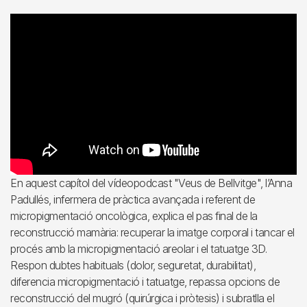
En aquest capítol del vídeopodcast "Veus de Bellvitge", l’Anna
Padullés, infermera de pràctica avançada i referent de
micropigmentació oncològica, explica el pas final de la
reconstrucció mamària: recuperar la imatge corporal i tancar el
procés amb la micropigmentació areolar i el tatuatge 3D.
Respon dubtes habituals (dolor, seguretat, durabilitat),
diferencia micropigmentació i tatuatge, repassa opcions de
reconstrucció del mugró (quirúrgica i pròtesis) i subratlla el