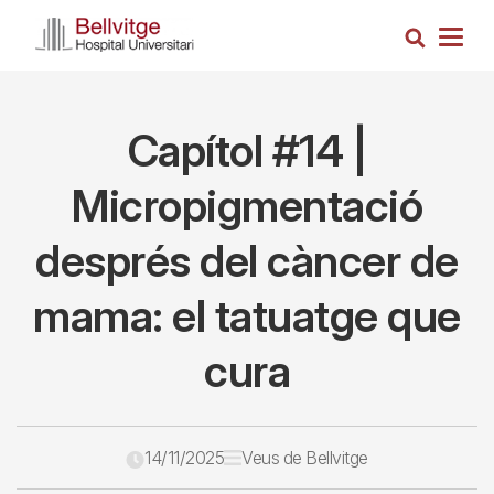
Skip
Search
to
Togg
main
navig
content
Capítol #14 |
Micropigmentació
després del càncer de
mama: el tatuatge que
cura
14/11/2025
Veus de Bellvitge