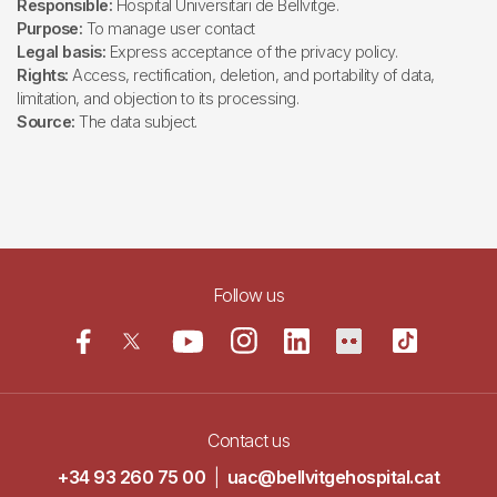
Responsible:
Hospital Universitari de Bellvitge.
Purpose:
To manage user contact
Legal basis:
Express acceptance of the privacy policy.
Rights:
Access, rectification, deletion, and portability of data,
limitation, and objection to its processing.
Source:
The data subject.
Follow us
Contact us
+34 93 260 75 00
|
uac@bellvitgehospital.cat