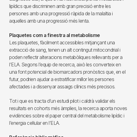
lipídics que discriminen amb gran precisió entre les
persones amb una progressió ràpida de la malaltia i
aquelles amb una progressió més lenta.
Plaquetes com a finestra al metabolisme
Les plaquetes, fàcilment accessibles mitjançant una
extracció de sang, tenen un alt contingut mitocondrial i
poden reflectir alteracions metabòliques rellevants per a
l’ELA. Segons l’equip de recerca, això les converteix en
una font potencial de biomarcadors pronòstics que, en el
futur, podrien ajudar a estratificar millor les persones
afectades i a dissenyar assaigs clínics més precisos.
Tot i que es tracta d’un estudi pilot i caldrà validar els
resultats en cohorts més àmplies, la recerca aporta noves
evidències sobre el paper central del metabolisme lipídic i
l’energia cel·lular en l’ELA.