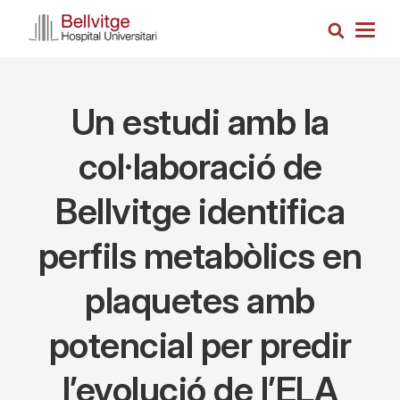
Skip
Search
to
Togg
main
navig
content
Un estudi amb la
col·laboració de
Bellvitge identifica
perfils metabòlics en
plaquetes amb
potencial per predir
l’evolució de l’ELA