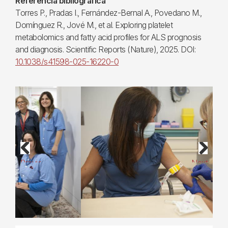
Referència bibliogràfica
Torres P., Pradas I., Fernández-Bernal A., Povedano M.,
Domínguez R., Jové M., et al. Exploring platelet
metabolomics and fatty acid profiles for ALS prognosis
and diagnosis. Scientific Reports (Nature), 2025. DOI:
10.1038/s41598-025-16220-0
Previous
Next