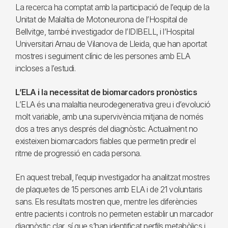
La recerca ha comptat amb la participació de l’equip de la
Unitat de Malaltia de Motoneurona de l’Hospital de
Bellvitge, també investigador de l’IDIBELL, i l’Hospital
Universitari Arnau de Vilanova de Lleida, que han aportat
mostres i seguiment clínic de les persones amb ELA
incloses a l’estudi.
L’ELA i la necessitat de biomarcadors pronòstics
L’ELA és una malaltia neurodegenerativa greu i d’evolució
molt variable, amb una supervivència mitjana de només
dos a tres anys després del diagnòstic. Actualment no
existeixen biomarcadors fiables que permetin predir el
ritme de progressió en cada persona.
En aquest treball, l’equip investigador ha analitzat mostres
de plaquetes de 15 persones amb ELA i de 21 voluntaris
sans. Els resultats mostren que, mentre les diferències
entre pacients i controls no permeten establir un marcador
diagnòstic clar, sí que s’han identificat perfils metabòlics i