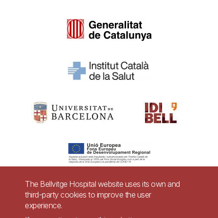
The Bellvitge Hospital website uses its own and
third-party cookies to improve the user
Pie
experience.
Contact