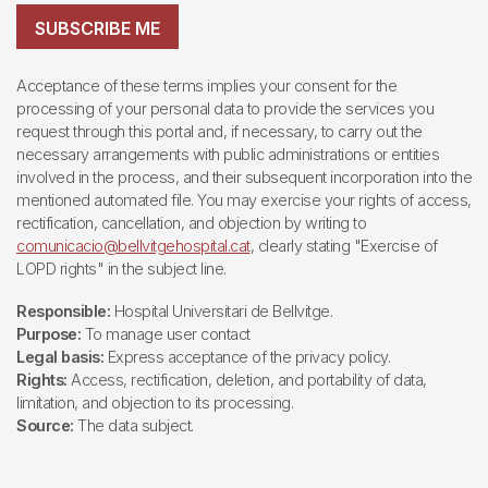
SUBSCRIBE ME
Acceptance of these terms implies your consent for the
processing of your personal data to provide the services you
request through this portal and, if necessary, to carry out the
necessary arrangements with public administrations or entities
involved in the process, and their subsequent incorporation into the
mentioned automated file. You may exercise your rights of access,
rectification, cancellation, and objection by writing to
comunicacio@bellvitgehospital.cat
, clearly stating "Exercise of
LOPD rights" in the subject line.
Responsible:
Hospital Universitari de Bellvitge.
Purpose:
To manage user contact
Legal basis:
Express acceptance of the privacy policy.
Rights:
Access, rectification, deletion, and portability of data,
limitation, and objection to its processing.
Source:
The data subject.