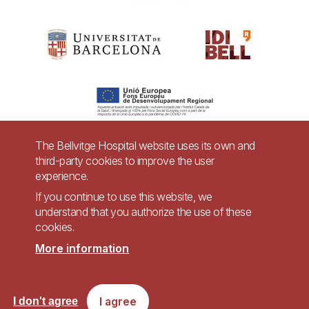
The Bellvitge Hospital website uses its own and
third-party cookies to improve the user
Pie
experience.
Contact
de
If you continue to use this website, we
Accessibility
Legal warning
understand that you authorize the use of these
página
cookies.
Privacy policy for video surveillance systems
Site map
More information
Imagen
Accessible website in accordance with Royal Decree 1112/2018, of September
I agree
I don't agree
7, on accessibility of websites and applications for mobile devices in the