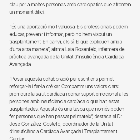
clau per a moltes persones amb cardiopaties que afronten
un moment difícil.
“És una aportació molt valuosa. Els professionals podem
educar, prevenir i informar, però no hem viscut un
trasplantament. En canvi, ells sí. El que expliquen arriba
d’una altra manera”, afirma Laia Rosenfeld, infermera de
pràctica avançada de la Unitat d’Insuficiència Cardíaca
Avançada.
“Posar aquesta col·laboració per escrit ens permet
reforçar-la i fer-la créixer. Compartim uns valors clars:
promoure la salut cardíaca i donar suport emocional a les
persones amb insuficiència cardíaca o que han estat
trasplantades. Aquesta és una tasca que només poden
fer persones que han passat pel mateix”, destaca el Dr.
José González-Costello, coordinador de la Unitat
d’Insuficiència Cardíaca Avançada i Trasplantament
Cardíac.