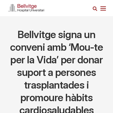
Skip
Search
to
Togg
main
navig
content
Bellvitge signa un
conveni amb ‘Mou-te
per la Vida’ per donar
suport a persones
trasplantades i
promoure hàbits
cardiosaludables