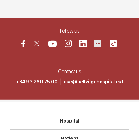
Follow us
Contact us
+34 93 260 75 00
|
uac@bellvitgehospital.cat
Navegació
Hospital
principal
Patient