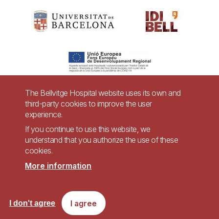
The Bellvitge Hospital website uses its own and
third-party cookies to improve the user
Pie
experience.
Contact
de
If you continue to use this website, we
Accessibility
Legal warning
understand that you authorize the use of these
página
cookies.
Privacy policy for video surveillance systems
Site map
More information
Imagen
Accessible website in accordance with Royal Decree 1112/2018, of September
I agree
I don't agree
7, on accessibility of websites and applications for mobile devices in the
public sector.