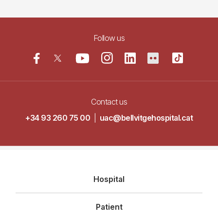
Follow us
Contact us
+34 93 260 75 00
|
uac@bellvitgehospital.cat
Navegació
Hospital
principal
Patient