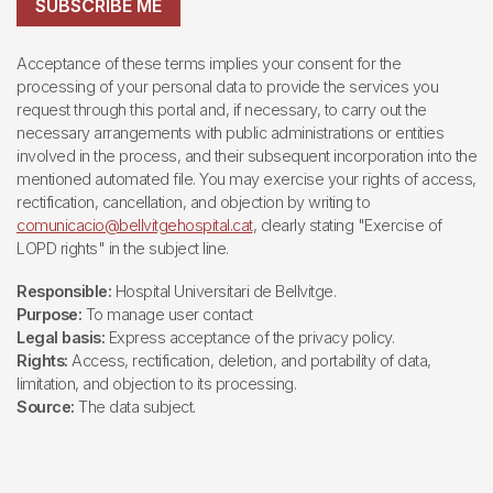
SUBSCRIBE ME
Acceptance of these terms implies your consent for the
processing of your personal data to provide the services you
request through this portal and, if necessary, to carry out the
necessary arrangements with public administrations or entities
involved in the process, and their subsequent incorporation into the
mentioned automated file. You may exercise your rights of access,
rectification, cancellation, and objection by writing to
comunicacio@bellvitgehospital.cat
, clearly stating "Exercise of
LOPD rights" in the subject line.
Responsible:
Hospital Universitari de Bellvitge.
Purpose:
To manage user contact
Legal basis:
Express acceptance of the privacy policy.
Rights:
Access, rectification, deletion, and portability of data,
limitation, and objection to its processing.
Source:
The data subject.