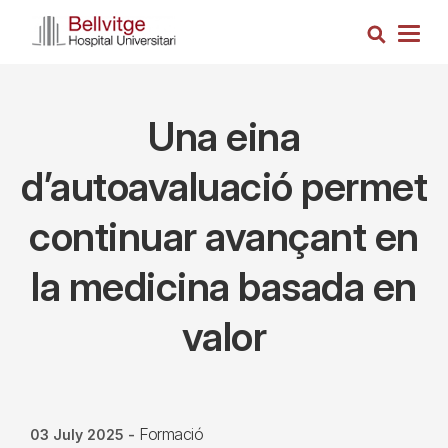
Skip
Search
to
Togg
main
navig
content
Una eina
d’autoavaluació permet
continuar avançant en
la medicina basada en
valor
Formació
03 July 2025
-