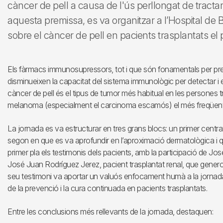
càncer de pell a causa de l'ús perllongat de trac
aquesta premissa, es va organitzar a l’Hospital de B
sobre el càncer de pell en pacients trasplantats el
Els fàrmacs immunosupressors, tot i que són fonamentals per preve
disminueixen la capacitat del sistema immunològic per detectar i e
càncer de pell és el tipus de tumor més habitual en les persones 
melanoma (especialment el carcinoma escamós) el més freqüent
La jornada es va estructurar en tres grans blocs: un primer centra
segon en que es va aprofundir en l’aproximació dermatològica i qu
primer pla els testimonis dels pacients, amb la participació de Jos
José Juan Rodríguez Jerez, pacient trasplantat renal, que gener
seu testimoni va aportar un valuós enfocament humà a la jornada 
de la prevenció i la cura continuada en pacients trasplantats.
Entre les conclusions més rellevants de la jornada, destaquen: