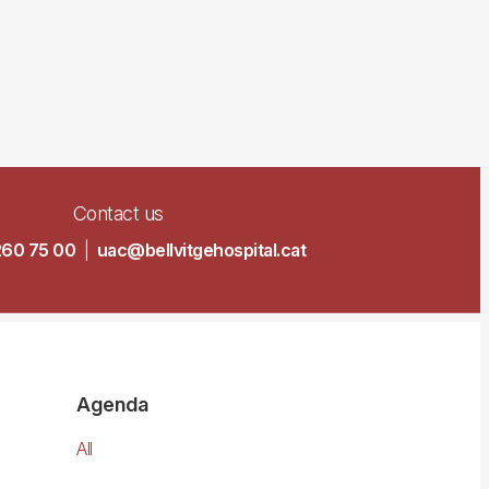
Contact us
260 75 00
|
uac@bellvitgehospital.cat
Agenda
All