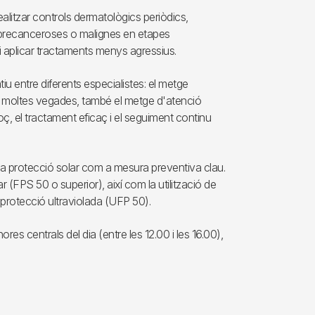
alitzar controls dermatològics periòdics,
 precanceroses o malignes en etapes
 i aplicar tractaments menys agressius.
tiu entre diferents especialistes: el metge
 i, moltes vegades, també el metge d'atenció
ç, el tractament eficaç i el seguiment continu
de la protecció solar com a mesura preventiva clau.
r (FPS 50 o superior), així com la utilització de
b protecció ultraviolada (UFP 50).
ores centrals del dia (entre les 12.00 i les 16.00),