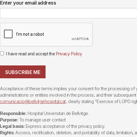
Enter your email address
I have read and accept the
Privacy Policy
SUBSCRIBE ME
Acceptance of these terms implies your consent for the processing of yo
administrations or entities involved in the process, and their subsequent 
comunicacio@bellvitgehospital.cat
, clearly stating "Exercise of LOPD righ
Responsible:
Hospital Universitari de Bellvitge.
Purpose:
To manage user contact
Legal basis:
Express acceptance of the privacy policy.
Rights:
Access, rectification, deletion, and portability of data, limitation,