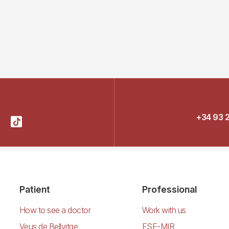
+34 93 
Patient
Professional
How to see a doctor
Work with us
Veus de Bellvitge
FSE-MIR