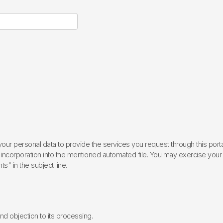
ur personal data to provide the services you request through this porta
incorporation into the mentioned automated file. You may exercise your rig
ts" in the subject line.
 and objection to its processing.