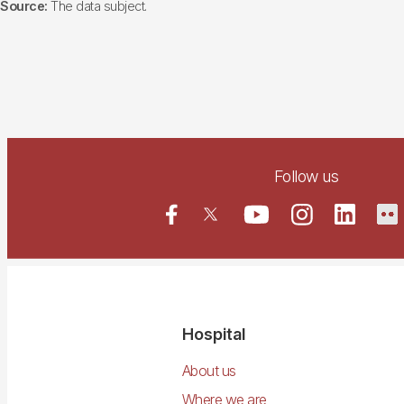
Source:
The data subject.
Follow us
Navegació
Hospital
principal
About us
Where we are