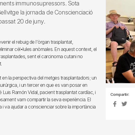
taments immunosupressors. Sota
ellvitge la jornada de Conscienciació
 passat 20 de juny.
nir el rebuig de l'òrgan trasplantat,
liminar cèl•lules anòmales. En aquest context, el
trasplantades, sent el carcinoma cutani no
.
t en la perspectiva del metges trasplantadors; un
irúrgica, i un tercer en que es van posar en
é Luis Ramón Vidal, pacient trasplantat cardíac, i
Compartir:
osament vam compartir la seva experiència. El
i va ajudar a conscienciar sobre la importància