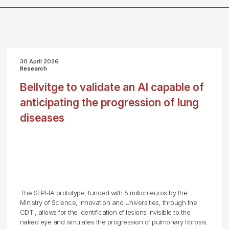
30 April 2026
Research
Bellvitge to validate an AI capable of
anticipating the progression of lung
diseases
The SEPI-IA prototype, funded with 5 million euros by the
Ministry of Science, Innovation and Universities, through the
CDTI, allows for the identification of lesions invisible to the
naked eye and simulates the progression of pulmonary fibrosis.