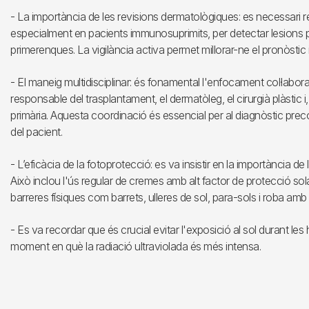
- La importància de les revisions dermatològiques: es necessari re
especialment en pacients immunosuprimits, per detectar lesions
primerenques. La vigilància activa permet millorar-ne el pronòstic
- El maneig multidisciplinar: és fonamental l'enfocament col·labora
responsable del trasplantament, el dermatòleg, el cirurgià plàstic
primària. Aquesta coordinació és essencial per al diagnòstic preco
del pacient.
- L’eficàcia de la fotoprotecció: es va insistir en la importància 
Això inclou l'ús regular de cremes amb alt factor de protecció sola
barreres físiques com barrets, ulleres de sol, para-sols i roba am
- Es va recordar que és crucial evitar l'exposició al sol durant les h
moment en què la radiació ultraviolada és més intensa.