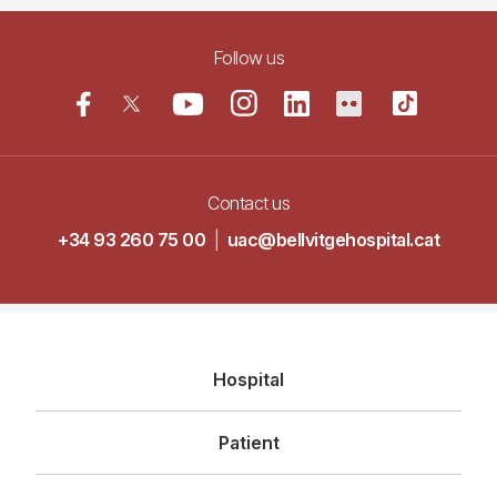
Follow us
Contact us
+34 93 260 75 00
|
uac@bellvitgehospital.cat
Navegació
Hospital
principal
Patient