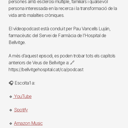
persones amb esclerosi múltiple, familiars i qualsevol
persona interessada en la recerca i la transformació de la
vida amb malalties cròniques.
El vídeopodcast està conduït per Pau Vancells Luján,
farmacèutic del Servei de Farmàcia de l’Hospital de
Bellvitge.
A més d’aquest episodi, es poden trobar tots els capítols
anteriors de Veus de Bellvitge a: 🔗
https://bellvitgehospital.cat/ca/podcast
🎧 Escolta’l a:
🔹
YouTube
🔹
Spotify
🔹
Amazon Music