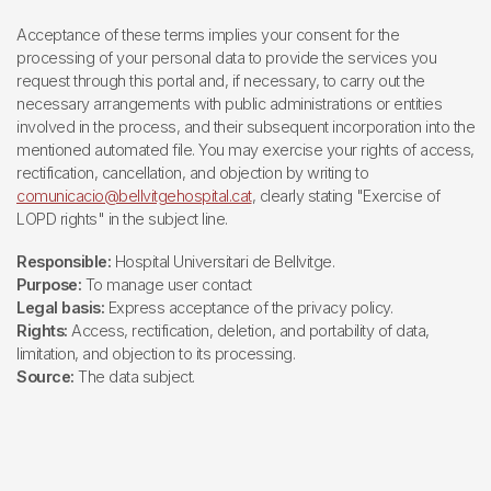
Acceptance of these terms implies your consent for the
processing of your personal data to provide the services you
request through this portal and, if necessary, to carry out the
necessary arrangements with public administrations or entities
involved in the process, and their subsequent incorporation into the
mentioned automated file. You may exercise your rights of access,
rectification, cancellation, and objection by writing to
comunicacio@bellvitgehospital.cat
, clearly stating "Exercise of
LOPD rights" in the subject line.
Responsible:
Hospital Universitari de Bellvitge.
Purpose:
To manage user contact
Legal basis:
Express acceptance of the privacy policy.
Rights:
Access, rectification, deletion, and portability of data,
limitation, and objection to its processing.
Source:
The data subject.