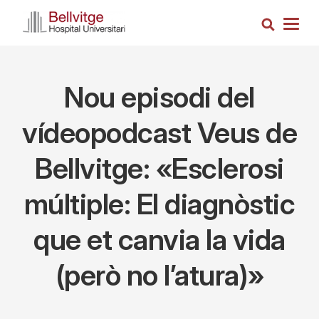
Skip
Search
to
Togg
main
navig
content
Nou episodi del
vídeopodcast Veus de
Bellvitge: «Esclerosi
múltiple: El diagnòstic
que et canvia la vida
(però no l’atura)»