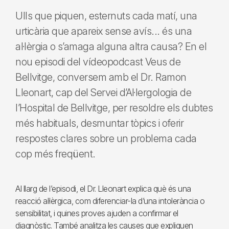
Ulls que piquen, esternuts cada matí, una
urticària que apareix sense avís... és una
al·lèrgia o s’amaga alguna altra causa? En el
nou episodi del vídeopodcast Veus de
Bellvitge, conversem amb el Dr. Ramon
Lleonart, cap del Servei d’Al·lergologia de
l’Hospital de Bellvitge, per resoldre els dubtes
més habituals, desmuntar tòpics i oferir
respostes clares sobre un problema cada
cop més freqüent.
Al llarg de l’episodi, el Dr. Lleonart explica què és una
reacció al·lèrgica, com diferenciar-la d’una intolerància o
sensibilitat, i quines proves ajuden a confirmar el
diagnòstic. També analitza les causes que expliquen