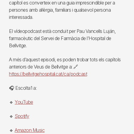
capítol es converteix en una guia imprescindible per a
persones amb al·lèrgia, familiars i qualsevol persona
interessada.
El vídeopodcast està conduït per Pau Vancells Luján,
farmacèutic del Servei de Farmàcia de l’Hospital de
Bellvitge.
A més d’aquest episodi, es poden trobar tots els capítols
anteriors de Veus de Bellvitge a: 🔗
https://bellvitgehospital.cat/ca/podcast
🎧 Escolta’l a:
🔹
YouTube
🔹
Spotify
🔹
Amazon Music