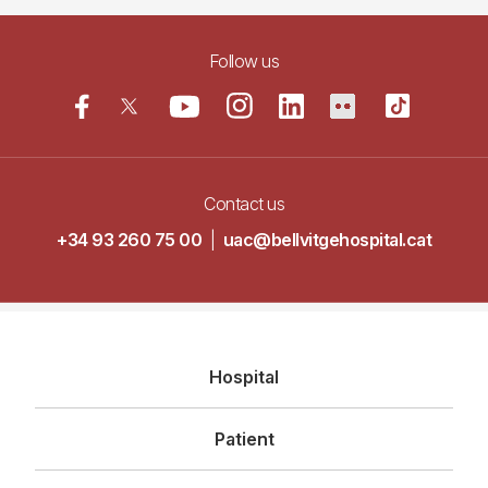
Follow us
Contact us
+34 93 260 75 00
|
uac@bellvitgehospital.cat
Navegació
Hospital
principal
Patient