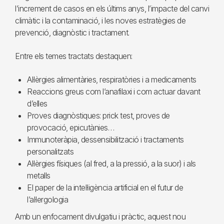
l’increment de casos en els últims anys, l’impacte del canvi
climàtic i la contaminació, i les noves estratègies de
prevenció, diagnòstic i tractament.
Entre els temes tractats destaquen:
Al·lèrgies alimentàries, respiratòries i a medicaments
Reaccions greus com l’anafilaxi i com actuar davant
d’elles
Proves diagnòstiques: prick test, proves de
provocació, epicutànies…
Immunoteràpia, dessensibilització i tractaments
personalitzats
Al·lèrgies físiques (al fred, a la pressió, a la suor) i als
metalls
El paper de la intel·ligència artificial en el futur de
l’al·lergologia
Amb un enfocament divulgatiu i pràctic, aquest nou