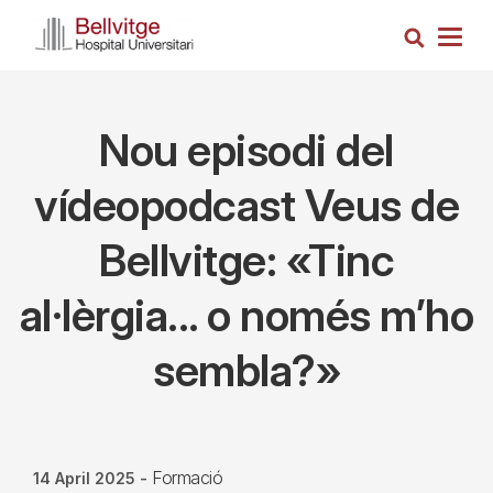
Skip
Search
to
Togg
main
navig
content
Nou episodi del
vídeopodcast Veus de
Bellvitge: «Tinc
al·lèrgia... o només m’ho
sembla?»
Formació
14 April 2025
-