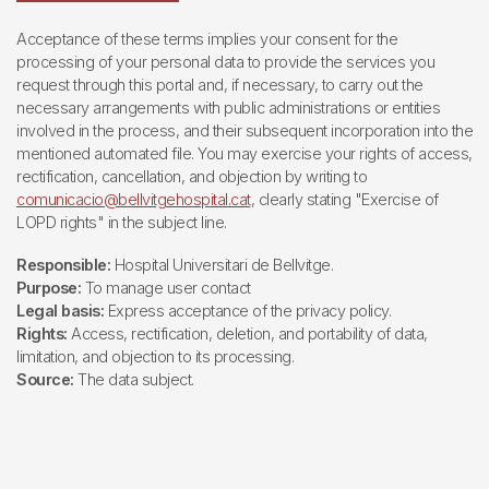
Acceptance of these terms implies your consent for the
processing of your personal data to provide the services you
request through this portal and, if necessary, to carry out the
necessary arrangements with public administrations or entities
involved in the process, and their subsequent incorporation into the
mentioned automated file. You may exercise your rights of access,
rectification, cancellation, and objection by writing to
comunicacio@bellvitgehospital.cat
, clearly stating "Exercise of
LOPD rights" in the subject line.
Responsible:
Hospital Universitari de Bellvitge.
Purpose:
To manage user contact
Legal basis:
Express acceptance of the privacy policy.
Rights:
Access, rectification, deletion, and portability of data,
limitation, and objection to its processing.
Source:
The data subject.