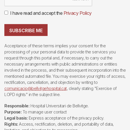
I have read and accept the
Privacy Policy
SUBSCRIBE ME
Acceptance of these terms implies your consent for the
processing of your personal data to provide the services you
request through this portal and, if necessary, to carry out the
necessary arrangements with public administrations or entities
involved in the process, and their subsequent incorporation into the
mentioned automated file. You may exercise your rights of access,
rectification, cancellation, and objection by writing to
comunicacio@bellvitgehospital.cat
, clearly stating "Exercise of
LOPD rights" in the subject line.
Responsible:
Hospital Universitari de Bellvitge.
Purpose:
To manage user contact
Legal basis:
Express acceptance of the privacy policy.
Rights:
Access, rectification, deletion, and portability of data,