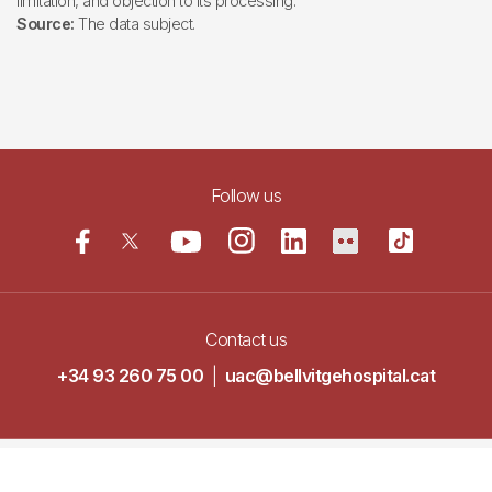
limitation, and objection to its processing.
Source:
The data subject.
Follow us
Contact us
+34 93 260 75 00
|
uac@bellvitgehospital.cat