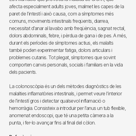
afecta especialment adults joves, malmet les capes de la
paret de l’intestí i això causa, com a símptomes més
comuns, moviments intestinals freqüents, diarrea,
necessitat d’anar al lavabo amb freqüència, sagnat rectal,
dolors abdominals, febre, i pèrdua de gana i de pes. A més,
durant els períodes de símptomes actius, els malalts
també poden experimentar fatiga, dolors articulars i
problemes cutanis. Tot plegat, símptomes que sovint
comporten canvis personals, socials i familiars en la vida
dels pacients.
La colonoscòpia és un dels mètodes diagnòstics de les
malalties inflamatòries intestinals, i permet veure l’interior
de l’intestí gros i detectar qualsevol inflamació o
hemorràgia. Consisteix a introduir per l’anus un tub flexible,
anomenat endoscopi, que té una petita càmera a la
punta, i fer-lo avançar fins al final del còlon.