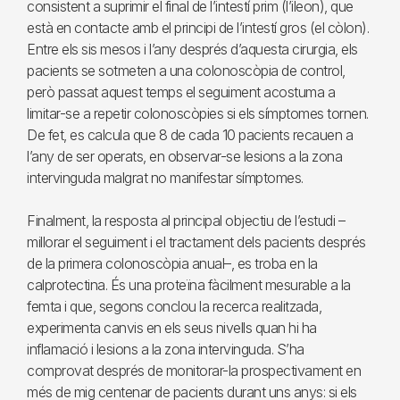
consistent a suprimir el final de l’intestí prim (l’ileon), que
està en contacte amb el principi de l’intestí gros (el còlon).
Entre els sis mesos i l’any després d’aquesta cirurgia, els
pacients se sotmeten a una colonoscòpia de control,
però passat aquest temps el seguiment acostuma a
limitar-se a repetir colonoscòpies si els símptomes tornen.
De fet, es calcula que 8 de cada 10 pacients recauen a
l’any de ser operats, en observar-se lesions a la zona
intervinguda malgrat no manifestar símptomes.
Finalment, la resposta al principal objectiu de l’estudi –
millorar el seguiment i el tractament dels pacients després
de la primera colonoscòpia anual–, es troba en la
calprotectina. És una proteïna fàcilment mesurable a la
femta i que, segons conclou la recerca realitzada,
experimenta canvis en els seus nivells quan hi ha
inflamació i lesions a la zona intervinguda. S’ha
comprovat després de monitorar-la prospectivament en
més de mig centenar de pacients durant uns anys: si els