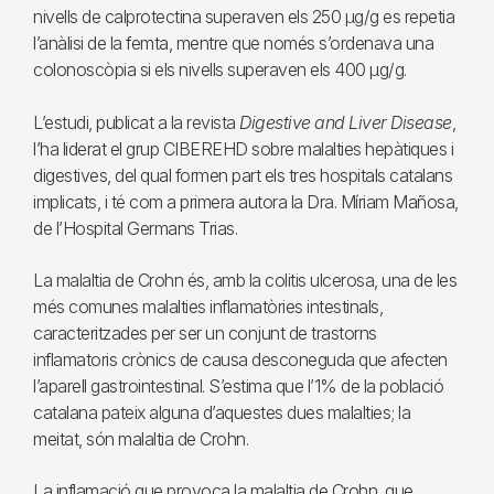
nivells de calprotectina superaven els 250 μg/g es repetia
l’anàlisi de la femta, mentre que només s’ordenava una
colonoscòpia si els nivells superaven els 400 μg/g.
L’estudi, publicat a la revista
Digestive and Liver Disease
,
l’ha liderat el grup CIBEREHD sobre malalties hepàtiques i
digestives, del qual formen part els tres hospitals catalans
implicats, i té com a primera autora la Dra. Míriam Mañosa,
de l’Hospital Germans Trias.
La malaltia de Crohn és, amb la colitis ulcerosa, una de les
més comunes malalties inflamatòries intestinals,
caracteritzades per ser un conjunt de trastorns
inflamatoris crònics de causa desconeguda que afecten
l’aparell gastrointestinal. S’estima que l’1% de la població
catalana pateix alguna d’aquestes dues malalties; la
meitat, són malaltia de Crohn.
La inflamació que provoca la malaltia de Crohn, que