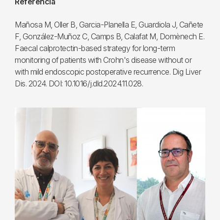
Referència
Mañosa M, Oller B, Garcia-Planella E, Guardiola J, Cañete
F, González-Muñoz C, Camps B, Calafat M, Domènech E.
Faecal calprotectin-based strategy for long-term
monitoring of patients with Crohn's disease without or
with mild endoscopic postoperative recurrence. Dig Liver
Dis. 2024. DOI: 10.1016/j.dld.2024.11.028.