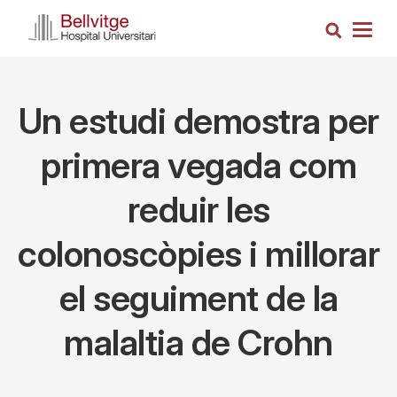
Skip
Search
to
Togg
main
navig
content
Un estudi demostra per
primera vegada com
reduir les
colonoscòpies i millorar
el seguiment de la
malaltia de Crohn