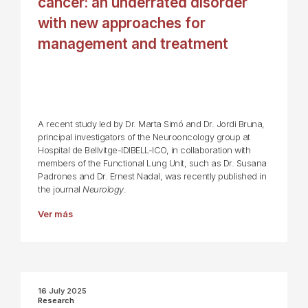
cancer: an underrated disorder
with new approaches for
management and treatment
A recent study led by Dr. Marta Simó and Dr. Jordi Bruna,
principal investigators of the Neurooncology group at
Hospital de Bellvitge-IDIBELL-ICO, in collaboration with
members of the Functional Lung Unit, such as Dr. Susana
Padrones and Dr. Ernest Nadal, was recently published in
the journal
Neurology
.
Ver más
16 July 2025
Research