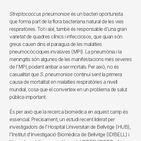
Streptococcus pneumoniae
és un bacteri oportunista
que forma part de la flora bacteriana natural de les vies
respiratòries. Tot i així, també és responsable d'una gran
varietat de quadres clínics i infecciosos, que quan són
greus cauen dins el paraigua de les malalties
pneumocòcciques invasives (MPI). La pneumònia i la
meningitis són algunes de les manifestacions més severes
de l'MPI, podent arribar a ser mortals. Per això, no és
casualitat que
S. pneumoniae
continuï sent la primera
causa de mortalitat en malalties respiratòries a nivell
mundial, cosa que el converteix en un problema de salut
pública important.
És per això que la recerca biomèdica en aquest camp és
essencial. Precisament, un estudi recent liderat per
investigadors de l'Hospital Universitari de Bellvitge (HUB),
l'Institut d'Investigació Biomèdica de Bellvitge (IDIBELL) i