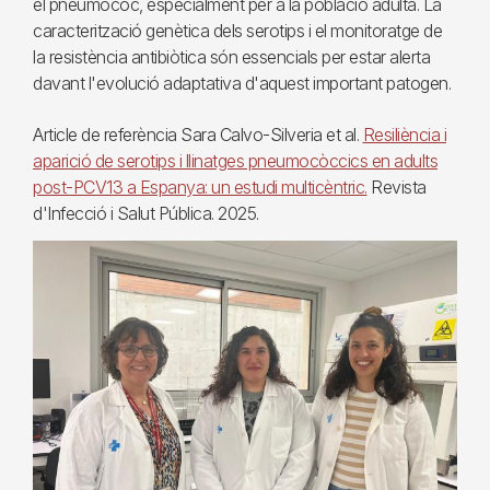
el pneumococ, especialment per a la població adulta. La
caracterització genètica dels serotips i el monitoratge de
la resistència antibiòtica són essencials per estar alerta
davant l'evolució adaptativa d'aquest important patogen.
Article de referència Sara Calvo-Silveria et al.
Resiliència i
aparició de serotips i llinatges pneumocòccics en adults
post-PCV13 a Espanya: un estudi multicèntric.
Revista
d'Infecció i Salut Pública. 2025.