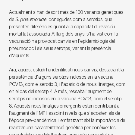
Actualment s'han descrit més de 100 variants genètiques
de
S. pneumoniae
, conegudes com a serotips, que
presenten diferències quant a la capacitat d' invasió i
mortalitat associada. Al llarg dels anys, s'ha vist com la
vacunació ha provocat canvis en l'epidemiologia del
pneumococ i els seus serotips, variant la presència
d'aquests.
Ara, aquest estudi ha identificat nous canvis, destacant la
persistència d'alguns serotips inclosos en la vacuna
PCV13, com el serotip 3, i l'aparició de nous llinatges, com
en el cas del serotip 4. A més, ressalta l'augment de
serotips no inclosos en la vacuna PCV13, com el serotip
8. Aquests nous llinatges emergents estan contribuint a
l'augment de l'MPI, assolint nivells que s'acosten als de
l'època pre-pandèmica, i emfatitzant així la importància de
realitzar una caracterització genètica per conèixer les
característiques dels llinatges amb més capacitat de