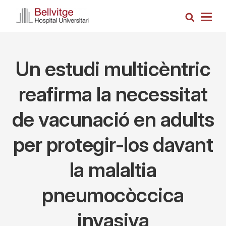
Skip
Search
to
Togg
main
navig
content
Un estudi multicèntric
reafirma la necessitat
de vacunació en adults
per protegir-los davant
la malaltia
pneumocòccica
invasiva