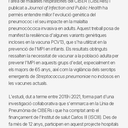
l'àrea de malalties respiratòries del CIBER (CIBERes) i
publicat a
Journal of Infection and Public Health
ha
permès entendre millor l'evolució genètica del
pneumococ i el seu impacte en la malaltia
pneumocòccica invasiva en adults. Aquest treball posa de
manifest la resiliència d'algunes variants genètiques
incloses en la vacuna PCV13, que s'ha utilitzat en la
prevenció de l'MPI en infants. Els resultats obtinguts
ressalten la necessitat de vacunar a la població adulta per
prevenir l'MPI en aquests grups d'edat, especialment en
els majors de 65 anys, així com la vigilància dels serotips
emergents de
Streptococcus pneumoniae
no inclosos en
les vacunes actuals.
L'estudi, dut a terme entre 2019 i 2021, forma part d'una
investigació col·laborativa que s'emmarca en la Línia de
Pneumònia de CIBERs i que ha comptat amb el
finançament de l'Institut de salut Carlos III (ISCIII). Des de
fa més de 12 anys, participen en aquest projecte hospitals