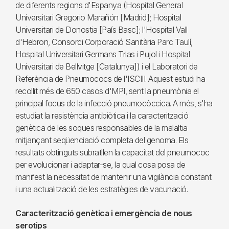
de diferents regions d'Espanya (Hospital General
Universitari Gregorio Marañón [Madrid]; Hospital
Universitari de Donostia [País Basc]; l'Hospital Vall
d'Hebron, Consorci Corporació Sanitària Parc Taulí,
Hospital Universitari Germans Trias i Pujol i Hospital
Universitari de Bellvitge [Catalunya]) i el Laboratori de
Referència de Pneumococs de l'ISCIII. Aquest estudi ha
recollit més de 650 casos d'MPI, sent la pneumònia el
principal focus de la infecció pneumocòccica. A més, s'ha
estudiat la resistència antibiòtica i la caracterització
genètica de les soques responsables de la malaltia
mitjançant seqüenciació completa del genoma. Els
resultats obtinguts subratllen la capacitat del pneumococ
per evolucionar i adaptar-se, la qual cosa posa de
manifest la necessitat de mantenir una vigilància constant
i una actualització de les estratègies de vacunació.
Caracterització genètica i emergència de nous
serotips