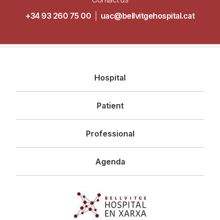
+34 93 260 75 00
|
uac@bellvitgehospital.cat
Navegació
Hospital
principal
Patient
Professional
Agenda
Imagen