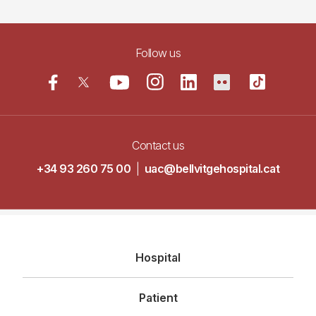
Follow us
Contact us
+34 93 260 75 00
|
uac@bellvitgehospital.cat
Navegació
Hospital
principal
Patient