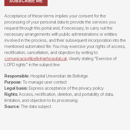
SUBSCRIBE ME
Acceptance of these terms implies your consent for the
processing of your personal data to provide the services you
request through this portal and, if necessary, to carry out the
necessary arrangements with public administrations or entities
involved in the process, and their subsequent incorporation into the
mentioned automated file. You may exercise your rights of access,
rectification, cancellation, and objection by writing to
comunicacio@bellvitgehospital.cat
, clearly stating "Exercise of
LOPD rights" in the subject line.
Responsible:
Hospital Universitari de Bellvitge.
Purpose:
To manage user contact
Legal basis:
Express acceptance of the privacy policy.
Rights:
Access, rectification, deletion, and portability of data,
limitation, and objection to its processing.
Source:
The data subject.