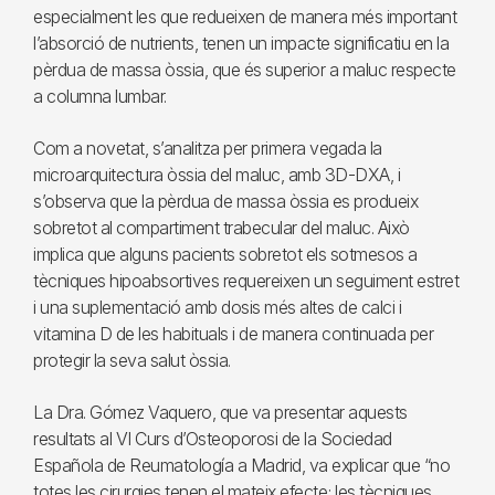
especialment les que redueixen de manera més important
l’absorció de nutrients, tenen un impacte significatiu en la
pèrdua de massa òssia, que és superior a maluc respecte
a columna lumbar.
Com a novetat, s’analitza per primera vegada la
microarquitectura òssia del maluc, amb 3D-DXA, i
s’observa que la pèrdua de massa òssia es produeix
sobretot al compartiment trabecular del maluc. Això
implica que alguns pacients sobretot els sotmesos a
tècniques hipoabsortives requereixen un seguiment estret
i una suplementació amb dosis més altes de calci i
vitamina D de les habituals i de manera continuada per
protegir la seva salut òssia.
La Dra. Gómez Vaquero, que va presentar aquests
resultats al VI Curs d’Osteoporosi de la Sociedad
Española de Reumatología a Madrid, va explicar que “no
totes les cirurgies tenen el mateix efecte; les tècniques