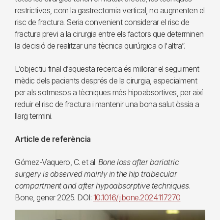
restrictives, com la gastrectomia vertical, no augmenten el
risc de fractura. Seria convenient considerar el risc de
fractura previ a la cirurgia entre els factors que determinen
la decisió de realitzar una tècnica quirúrgica o l'altra”.
L’objectiu final d’aquesta recerca és millorar el seguiment
mèdic dels pacients després de la cirurgia, especialment
per als sotmesos a tècniques més hipoabsortives, per així
reduir el risc de fractura i mantenir una bona salut òssia a
llarg termini.
Article de referència
Gómez-Vaquero, C. et al.
Bone loss after bariatric
surgery is observed mainly in the hip trabecular
compartment and after hypoabsorptive techniques
.
Bone, gener 2025. DOI:
10.1016/j.bone.2024.117270