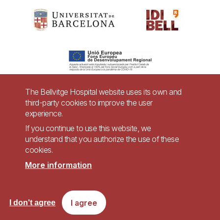
The Bellvitge Hospital website uses its own and
third-party cookies to improve the user
Pie
experience.
Contact
de
If you continue to use this website, we
Accessibility
Legal warning
understand that you authorize the use of these
página
cookies.
Privacy policy for video surveillance systems
Site map
More information
Imagen
Accessible website in accordance with Royal Decree 1112/2018, of September
I agree
I don't agree
7, on accessibility of websites and applications for mobile devices in the
public sector.