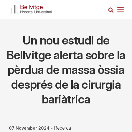
Skip
Search
to
Togg
main
navig
content
Un nou estudi de
Bellvitge alerta sobre la
pèrdua de massa òssia
després de la cirurgia
bariàtrica
Recerca
07 November 2024
-