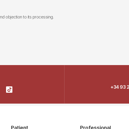
 and objection to its processing.
+34 93 
Patient
Professional