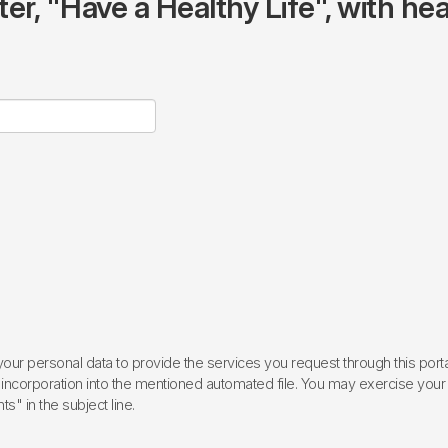
r, "Have a Healthy Life", with hea
ur personal data to provide the services you request through this porta
incorporation into the mentioned automated file. You may exercise your rig
ts" in the subject line.