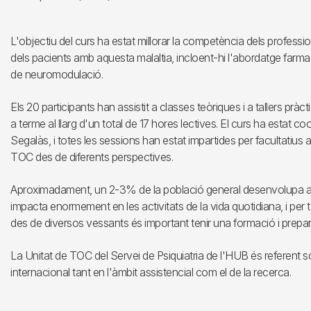
L'objectiu del curs ha estat millorar la competència dels professio
dels pacients amb aquesta malaltia, incloent-hi l'abordatge farma
de neuromodulació.
Els 20 participants han assistit a classes teòriques i a tallers pràc
a terme al llarg d'un total de 17 hores lectives. El curs ha estat coo
Segalàs, i totes les sessions han estat impartides per facultatius
TOC des de diferents perspectives.
Aproximadament, un 2-3% de la població general desenvolupa al l
impacta enormement en les activitats de la vida quotidiana, i per
des de diversos vessants és important tenir una formació i prepar
La Unitat de TOC del Servei de Psiquiatria de l'HUB és referent so
internacional tant en l'àmbit assistencial com el de la recerca.