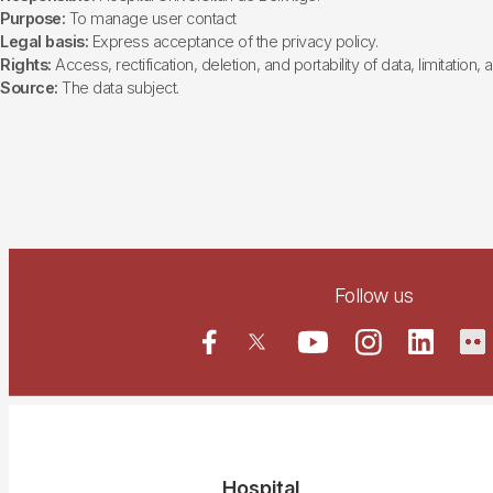
Purpose:
To manage user contact
Legal basis:
Express acceptance of the privacy policy.
Rights:
Access, rectification, deletion, and portability of data, limitation,
Source:
The data subject.
Follow us
Hospital