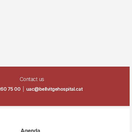
Contact us
260 75 00
|
uac@bellvitgehospital.cat
Agenda