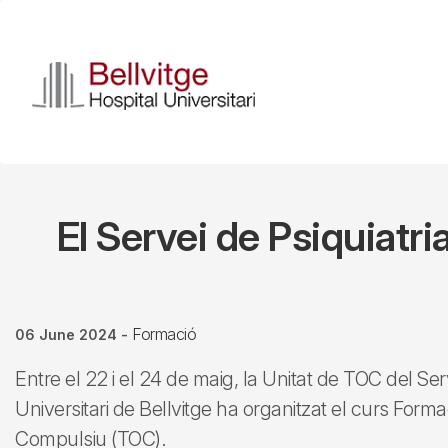
Skip
to
main
content
El Servei de Psiquiatr
Formació
06 June 2024
-
Entre el 22 i el 24 de maig, la Unitat de TOC del Serv
Universitari de Bellvitge ha organitzat el curs Form
Compulsiu (TOC).