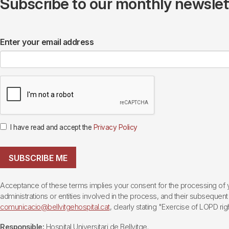
Subscribe to our monthly newslette
Enter your email address
I have read and accept the
Privacy Policy
SUBSCRIBE ME
Acceptance of these terms implies your consent for the processing of yo
administrations or entities involved in the process, and their subsequent 
comunicacio@bellvitgehospital.cat
, clearly stating "Exercise of LOPD righ
Responsible:
Hospital Universitari de Bellvitge.