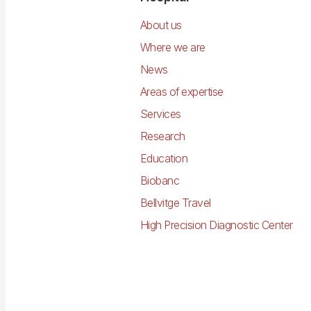
Navegació
principal
About us
Where we are
News
Areas of expertise
Services
Research
Education
Biobanc
Bellvitge Travel
High Precision Diagnostic Center
Imagen