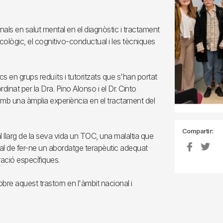
nals en salut mental en el diagnòstic i tractament
cològic, el cognitivo-conductual i les tècniques
tics en grups reduïts i tutoritzats que s'han portat
rdinat per la Dra. Pino Alonso i el Dr. Cinto
 amb una àmplia experiència en el tractament del
Compartir:
larg de la seva vida un TOC, una malaltia que
 tal de fer-ne un abordatge terapèutic adequat
ació específiques.
bre aquest trastorn en l'àmbit nacional i