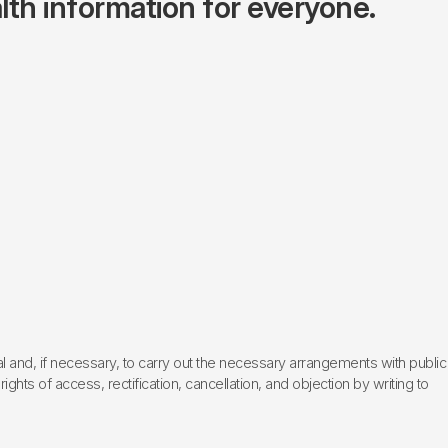
lth information for everyone.
l and, if necessary, to carry out the necessary arrangements with public
hts of access, rectification, cancellation, and objection by writing to