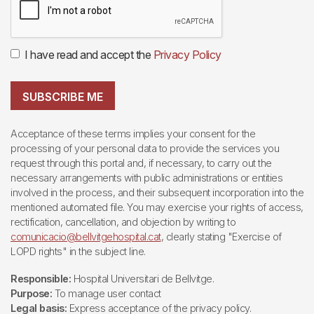
I have read and accept the
Privacy Policy
SUBSCRIBE ME
Acceptance of these terms implies your consent for the
processing of your personal data to provide the services you
request through this portal and, if necessary, to carry out the
necessary arrangements with public administrations or entities
involved in the process, and their subsequent incorporation into the
mentioned automated file. You may exercise your rights of access,
rectification, cancellation, and objection by writing to
comunicacio@bellvitgehospital.cat
, clearly stating "Exercise of
LOPD rights" in the subject line.
Responsible:
Hospital Universitari de Bellvitge.
Purpose:
To manage user contact
Legal basis:
Express acceptance of the privacy policy.