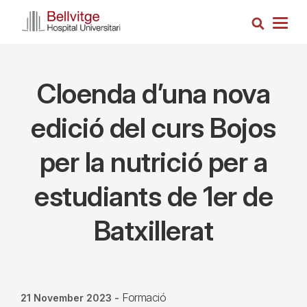
Skip
Search
to
Togg
main
navig
content
Cloenda d’una nova
edició del curs Bojos
per la nutrició per a
estudiants de 1er de
Batxillerat
Formació
21 November 2023
-