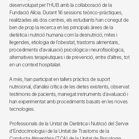
desenvolupat per l’HUB amb la col·laboració de la
Fundació Alícia. Durant 16 sessions teòrico-pràctiques,
realitzades als dos centres, els estudiants han conegut de
ben de prop la recerca en les principals àrees de la
dietètica i nutrició humana com la desnutrició, mites i
llegendes, etiologia de l’obesitat, trastorns alimentaris,
procediments d’avaluació psicològica i neurofisiològica,
alternatives terapèutiques i de prevenció, entre d’altres, tot
en un context hospitalari.
A més, han participat en tallers pràctics de suport
nutricional, d’anàlisi crítica de les dietes existents, observat
testimonis de pacients, manegat instruments d’avaluació i
han experimentat amb procediments basats en les noves
tecnologies.
Professionals de la Unitat de Dietètica i Nutrició del Servei
d’Endocrinologia i de la Unitat de Trastorns de la
Conducta Alimentària (TCA) de la Unitat de Psicologia