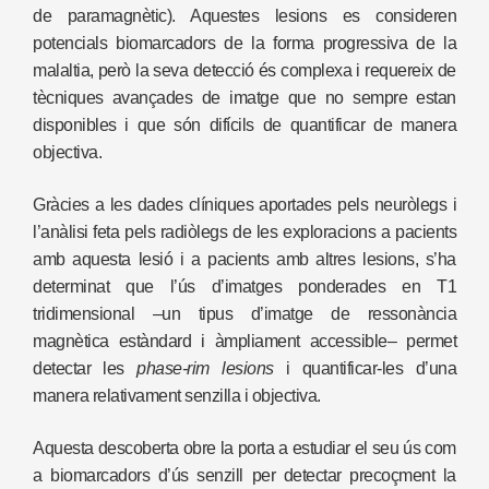
de paramagnètic). Aquestes lesions es consideren
potencials biomarcadors de la forma progressiva de la
malaltia, però la seva detecció és complexa i requereix de
tècniques avançades de imatge que no sempre estan
disponibles i que són difícils de quantificar de manera
objectiva.
Gràcies a les dades clíniques aportades pels neuròlegs i
l’anàlisi feta pels radiòlegs de les exploracions a pacients
amb aquesta lesió i a pacients amb altres lesions, s’ha
determinat que l’ús d’imatges ponderades en T1
tridimensional –un tipus d’imatge de ressonància
magnètica estàndard i àmpliament accessible– permet
detectar les
phase-rim lesions
i quantificar-les d’una
manera relativament senzilla i objectiva.
Aquesta descoberta obre la porta a estudiar el seu ús com
a biomarcadors d’ús senzill per detectar precoçment la