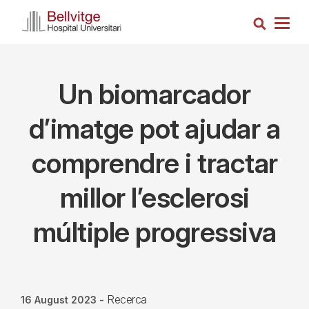
Skip
Search
to
Togg
main
navig
content
Un biomarcador
d’imatge pot ajudar a
comprendre i tractar
millor l’esclerosi
múltiple progressiva
Recerca
16 August 2023
-