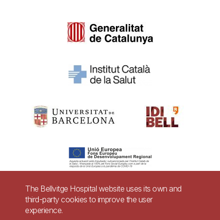
The Bellvitge Hospital website uses its own and
third-party cookies to improve the user
Pie
experience.
Contact