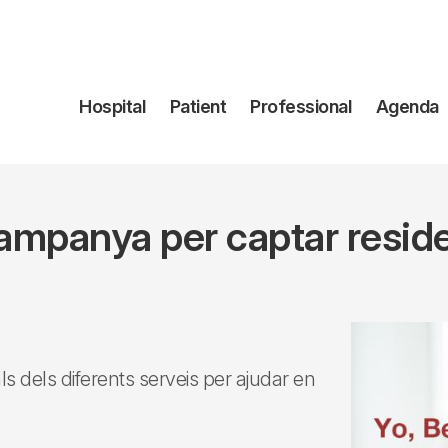
Navegación
Hospital
Patient
Professional
Agenda
principal
campanya per captar residen
s dels diferents serveis per ajudar en