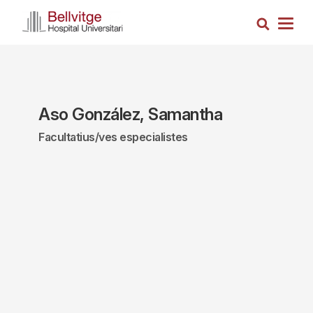
Vés
Cerca
al
Togg
contingut
navig
Aso González, Samantha
Facultatius/ves especialistes