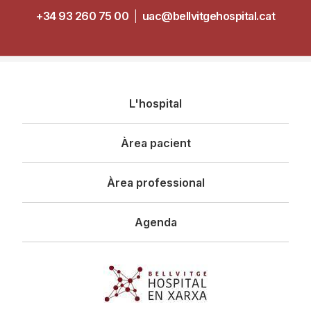
+34 93 260 75 00
|
uac@bellvitgehospital.cat
Navegació
L'hospital
principal
Àrea pacient
Àrea professional
Agenda
Imagen