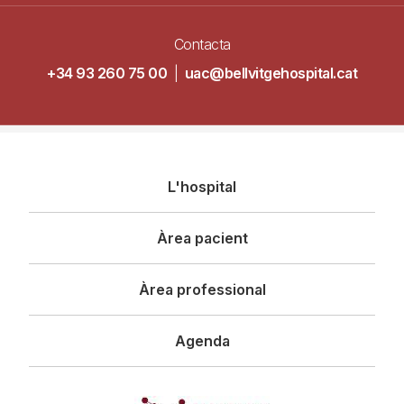
Contacta
+34 93 260 75 00
|
uac@bellvitgehospital.cat
Navegació
L'hospital
principal
Àrea pacient
Àrea professional
Agenda