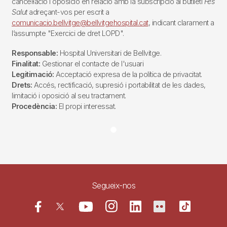
cancel·lació i oposició en relació amb la subscripció al butlletí
Fes
Salut
adreçant-vos per escrit a
comunicacio.bellvitge@bellvitgehospital.cat
, indicant clarament a
l’assumpte "Exercici de dret LOPD".
Responsable:
Hospital Universitari de Bellvitge.
Finalitat:
Gestionar el contacte de l'usuari
Legitimació:
Acceptació expresa de la política de privacitat.
Drets:
Accés, rectificació, supresió i portabilitat de les dades,
limitació i oposició al seu tractament.
Procedència:
El propi interessat.
Segueix-nos