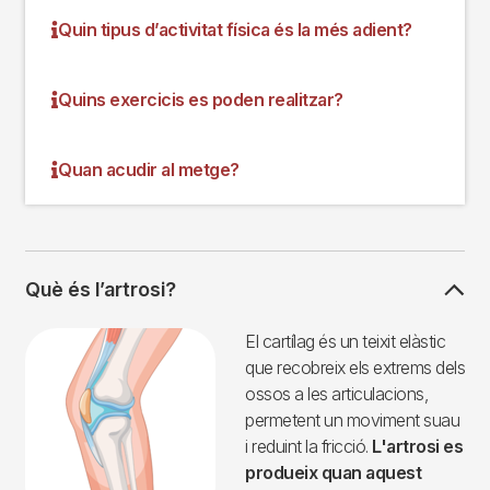
Quin tipus d’activitat física és la més adient?
Quins exercicis es poden realitzar?
Quan acudir al metge?
Què és l’artrosi?
Imagen
El cartílag és un teixit elàstic
que recobreix els extrems dels
ossos a les articulacions,
permetent un moviment suau
i reduint la fricció.
L'artrosi es
produeix quan aquest