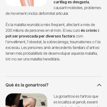
cartílag es desgasta
,
causant molèsties, problemes
de moviment i inclús deformitat articular.
És la malaltia reumàtica més freqüent, afectant a més de
200 milions de persones en el món. El seu curs
és crònic i
pot ser provocada per diversos factors
com
l'envelliment, l'obesitat, la sobrecàrrega, traumatismes o l'ús
excessiu. Les persones amb antecedents familiars d'artrosi
tenen més probabilitats de desenvolupar aquesta malaltia,
tot i no ser una malaltia hereditària.
Què és la gonartrosi?
Imagen
La gonartrosi és l’artrosi que
es localitza al genoll, essent