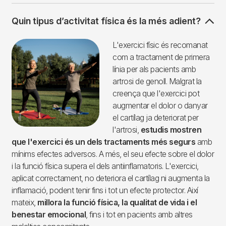
Quin tipus d’activitat física és la més adient?
Imagen
L'exercici físic és recomanat
com a tractament de primera
línia per als pacients amb
artrosi de genoll. Malgrat la
creença que l'exercici pot
augmentar el dolor o danyar
el cartílag ja deteriorat per
l'artrosi,
estudis mostren
que l'exercici és un dels tractaments més segurs
amb
mínims efectes adversos. A més, el seu efecte sobre el dolor
i la funció física supera el dels antiinflamatoris. L'exercici,
aplicat correctament, no deteriora el cartílag ni augmenta la
inflamació, podent tenir fins i tot un efecte protector. Així
mateix,
millora la funció física, la qualitat de vida i el
benestar emocional
, fins i tot en pacients amb altres