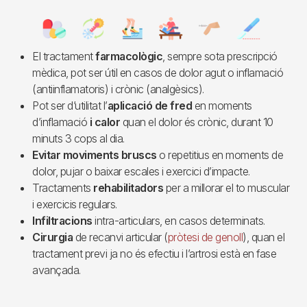
Imagen
El tractament
farmacològic
, sempre sota prescripció
mèdica, pot ser útil en casos de dolor agut o inflamació
(antiinflamatoris) i crònic (analgèsics).
Pot ser d’utilitat l’
aplicació de fred
en moments
d’inflamació
i calor
quan el dolor és crònic, durant 10
minuts 3 cops al dia.
Evitar moviments bruscs
o repetitius en moments de
dolor, pujar o baixar escales i exercici d’impacte.
Tractaments
rehabilitadors
per a millorar el to muscular
i exercicis regulars.
Infiltracions
intra-articulars, en casos determinats.
Cirurgia
de recanvi articular (
pròtesi de genoll
), quan el
tractament previ ja no és efectiu i l’artrosi està en fase
avançada.