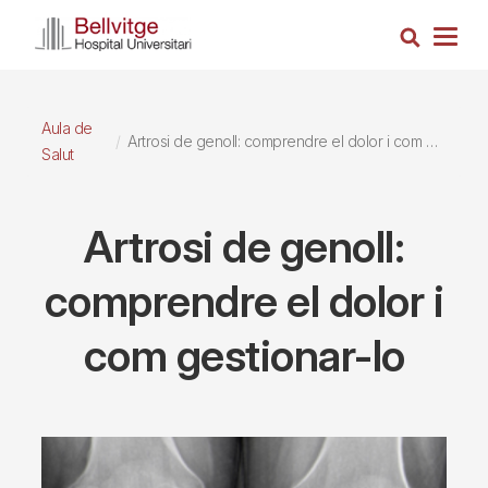
Vés
Cerca
al
Togg
contingut
navig
Aula de
Artrosi de genoll: comprendre el dolor i com gestionar-lo
Salut
Artrosi de genoll:
comprendre el dolor i
com gestionar-lo
Imagen