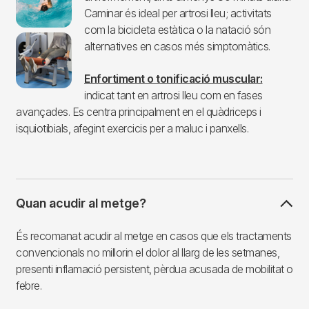
Caminar és ideal per artrosi lleu; activitats
com la bicicleta estàtica o la natació són
alternatives en casos més simptomàtics.
Enfortiment o tonificació muscular:
indicat tant en artrosi lleu com en fases
avançades. Es centra principalment en el quàdriceps i
isquiotibials, afegint exercicis per a maluc i panxells.
Quan acudir al metge?
És recomanat acudir al metge en casos que els tractaments
convencionals no millorin el dolor al llarg de les setmanes,
presenti inflamació persistent, pèrdua acusada de mobilitat o
febre.