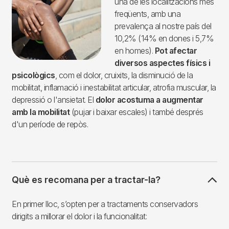
una de les localitzacions més
freqüents, amb una
prevalença al nostre país del
10,2% (14% en dones i 5,7%
en homes).
Pot afectar
diversos aspectes físics i
psicològics
, com el dolor, cruixits, la disminució de la
mobilitat, inflamació i inestabilitat articular, atrofia muscular, la
depressió o l'ansietat. El
dolor acostuma a augmentar
amb la mobilitat
(pujar i baixar escales) i també després
d'un període de repòs.
Què es recomana per a tractar-la?
En primer lloc, s’opten per a tractaments conservadors
dirigits a millorar el dolor i la funcionalitat: