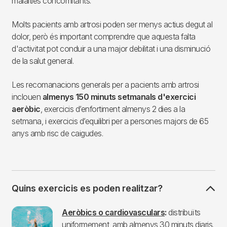
malalties concomitants.
Molts pacients amb artrosi poden ser menys actius degut al
dolor, però és important comprendre que aquesta falta
d'activitat pot conduir a una major debilitat i una disminució
de la salut general.
Les recomanacions generals per a pacients amb artrosi
inclouen
almenys 150 minuts setmanals d'exercici
aeròbic
, exercicis d’enfortiment almenys 2 dies a la
setmana, i exercicis d’equilibri per a persones majors de 65
anys amb risc de caigudes.
Quins exercicis es poden realitzar?
Imagen
Aeròbics o cardiovasculars
:
distribuïts
uniformement, amb almenys 30 minuts diaris.