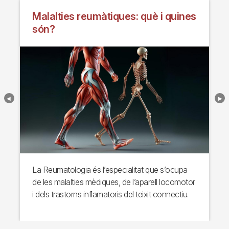
Malalties reumàtiques: què i quines
són?
La Reumatologia és l’especialitat que s’ocupa
de les malalties mèdiques, de l’aparell locomotor
i dels trastorns inflamatoris del teixit connectiu.