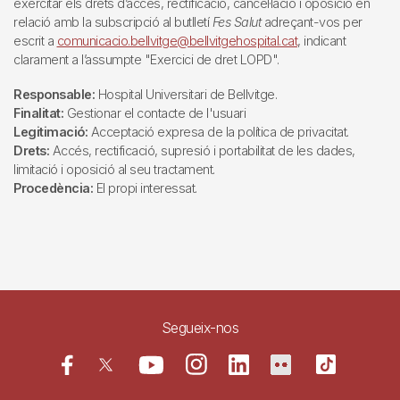
exercitar els drets d’accés, rectificació, cancel·lació i oposició en
relació amb la subscripció al butlletí
Fes Salut
adreçant-vos per
escrit a
comunicacio.bellvitge@bellvitgehospital.cat
, indicant
clarament a l’assumpte "Exercici de dret LOPD".
Responsable:
Hospital Universitari de Bellvitge.
Finalitat:
Gestionar el contacte de l'usuari
Legitimació:
Acceptació expresa de la política de privacitat.
Drets:
Accés, rectificació, supresió i portabilitat de les dades,
limitació i oposició al seu tractament.
Procedència:
El propi interessat.
Segueix-nos