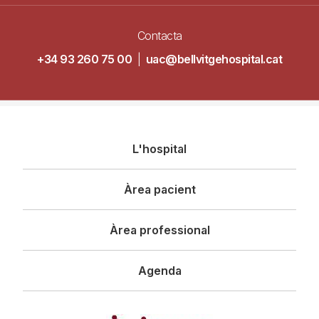
Contacta
+34 93 260 75 00
|
uac@bellvitgehospital.cat
Navegació
L'hospital
principal
Àrea pacient
Àrea professional
Agenda