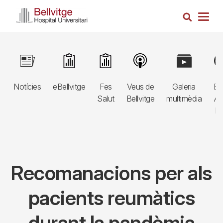
Vés
Cerca
al
Togg
contingut
navig
Navegació
Image
Image
Image
Image
Image
Im
principal
Notícies
eBellvitge
Fes
Veus de
Galeria
Bl
3r
Salut
Bellvitge
multimèdia
Au
nivell
E
Recomanacions per als
pacients reumàtics
durant la pandèmia