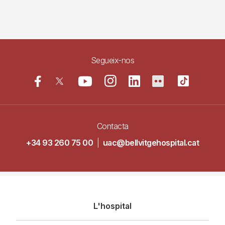
Segueix-nos
Contacta
+34 93 260 75 00
|
uac@bellvitgehospital.cat
Navegació
L'hospital
principal