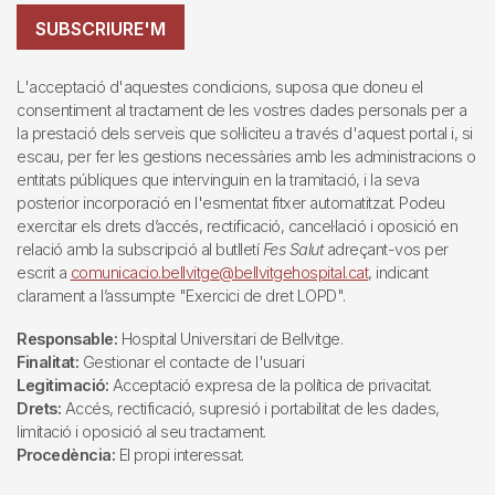
SUBSCRIURE'M
L'acceptació d'aquestes condicions, suposa que doneu el
consentiment al tractament de les vostres dades personals per a
la prestació dels serveis que sol·liciteu a través d'aquest portal i, si
escau, per fer les gestions necessàries amb les administracions o
entitats públiques que intervinguin en la tramitació, i la seva
posterior incorporació en l'esmentat fitxer automatitzat. Podeu
exercitar els drets d’accés, rectificació, cancel·lació i oposició en
relació amb la subscripció al butlletí
Fes Salut
adreçant-vos per
escrit a
comunicacio.bellvitge@bellvitgehospital.cat
, indicant
clarament a l’assumpte "Exercici de dret LOPD".
Responsable:
Hospital Universitari de Bellvitge.
Finalitat:
Gestionar el contacte de l'usuari
Legitimació:
Acceptació expresa de la política de privacitat.
Drets:
Accés, rectificació, supresió i portabilitat de les dades,
limitació i oposició al seu tractament.
Procedència:
El propi interessat.