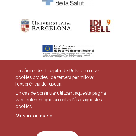
La pàgina de l'Hospital de Bellvitge utilitza
cookies pròpies i de tercers per millorar
Pie
l’experiència de l’usuari.
Contacte
de
En cas de continuar utilitzant aquesta pàgina
Accessibilitat
Avís legal
Ajuda
web entenem que autoritza l’ús d’aquestes
página
cookies.
Política de Privacitat de Sistemes de Vigilància
Mapa web
Més informació
Imagen
Lloc web accessible de conformitat amb el Reial Decret 1112/2018, de 7 de