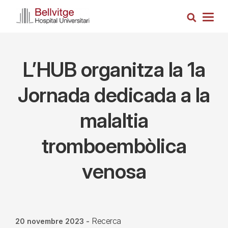
Vés
Cerca
al
Togg
contingut
navig
L’HUB organitza la 1a
Jornada dedicada a la
malaltia
tromboembòlica
venosa
Recerca
20 novembre 2023
-