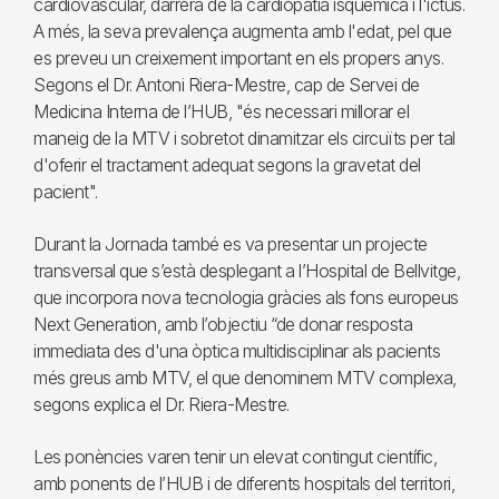
cardiovascular, darrera de la cardiopatia isquèmica i l'ictus.
A més, la seva prevalença augmenta amb l'edat, pel que
es preveu un creixement important en els propers anys.
Segons el Dr. Antoni Riera-Mestre, cap de Servei de
Medicina Interna de l’HUB, "és necessari millorar el
maneig de la MTV i sobretot dinamitzar els circuïts per tal
d'oferir el tractament adequat segons la gravetat del
pacient".
Durant la Jornada també es va presentar un projecte
transversal que s’està desplegant a l’Hospital de Bellvitge,
que incorpora nova tecnologia gràcies als fons europeus
Next Generation, amb l’objectiu “de donar resposta
immediata des d'una òptica multidisciplinar als pacients
més greus amb MTV, el que denominem MTV complexa,
segons explica el Dr. Riera-Mestre.
Les ponències varen tenir un elevat contingut científic,
amb ponents de l’HUB i de diferents hospitals del territori,