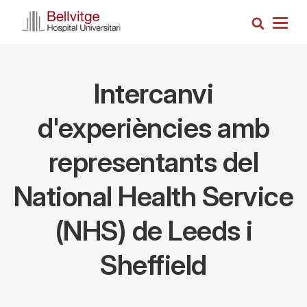
Vés
Cerca
al
Togg
contingut
navig
Intercanvi
d'experiències amb
representants del
National Health Service
(NHS) de Leeds i
Sheffield