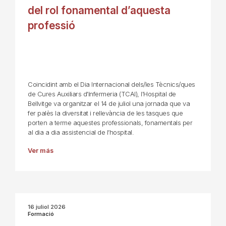
del rol fonamental d’aquesta
professió
Coincidint amb el Dia Internacional dels/les Tècnics/ques
de Cures Auxiliars d'Infermeria (TCAI), l'Hospital de
Bellvitge va organitzar el 14 de juliol una jornada que va
fer palès la diversitat i rellevància de les tasques que
porten a terme aquestes professionals, fonamentals per
al dia a dia assistencial de l’hospital.
Ver más
16 juliol 2026
Formació