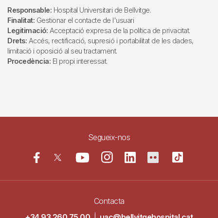
Responsable:
Hospital Universitari de Bellvitge.
Finalitat:
Gestionar el contacte de l'usuari
Legitimació:
Acceptació expresa de la política de privacitat.
Drets:
Accés, rectificació, supresió i portabilitat de les dades,
limitació i oposició al seu tractament.
Procedència:
El propi interessat.
Segueix-nos
Contacta
+34 93 260 75 00
|
uac@bellvitgehospital.cat