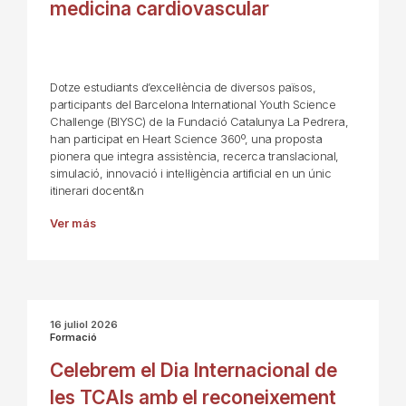
medicina cardiovascular
Dotze estudiants d’excel·lència de diversos països,
participants del Barcelona International Youth Science
Challenge (BIYSC) de la Fundació Catalunya La Pedrera,
han participat en Heart Science 360º, una proposta
pionera que integra assistència, recerca translacional,
simulació, innovació i intel·ligència artificial en un únic
itinerari docent&n
Ver más
16 juliol 2026
Formació
Celebrem el Dia Internacional de
les TCAIs amb el reconeixement