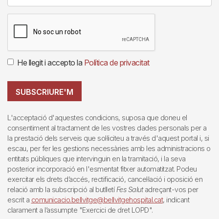
He llegit i accepto la
Política de privacitat
SUBSCRIURE'M
L'acceptació d'aquestes condicions, suposa que doneu el
consentiment al tractament de les vostres dades personals per a
la prestació dels serveis que sol·liciteu a través d'aquest portal i, si
escau, per fer les gestions necessàries amb les administracions o
entitats públiques que intervinguin en la tramitació, i la seva
posterior incorporació en l'esmentat fitxer automatitzat. Podeu
exercitar els drets d’accés, rectificació, cancel·lació i oposició en
relació amb la subscripció al butlletí
Fes Salut
adreçant-vos per
escrit a
comunicacio.bellvitge@bellvitgehospital.cat
, indicant
clarament a l’assumpte "Exercici de dret LOPD".