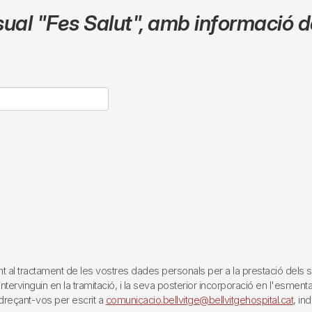
sual
"Fes Salut"
,
amb informació de
tractament de les vostres dades personals per a la prestació dels servei
rvinguin en la tramitació, i la seva posterior incorporació en l'esmentat 
reçant-vos per escrit a
comunicacio.bellvitge@bellvitgehospital.cat
, in