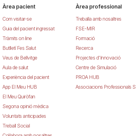
Àrea pacient
Àrea professional
Com visitar-se
Treballa amb nosaltres
Guia del pacient ingressat
FSE-MIR
Tràmits on line
Formació
Butlletí Fes Salut
Recerca
Veus de Bellvitge
Projectes d'Innovació
Aula de salut
Centre de Simulació
Experiència del pacient
PROA HUB
App El Meu HUB
Associacions Professionals S
El Meu Quiròfan
Segona opinió mèdica
Voluntats anticipades
Treball Social
Col·labora amb nosaltres