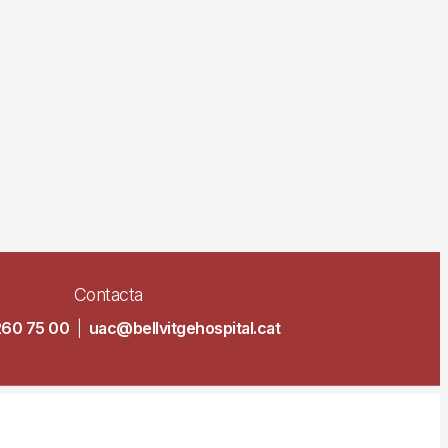
Contacta
260 75 00
|
uac@bellvitgehospital.cat