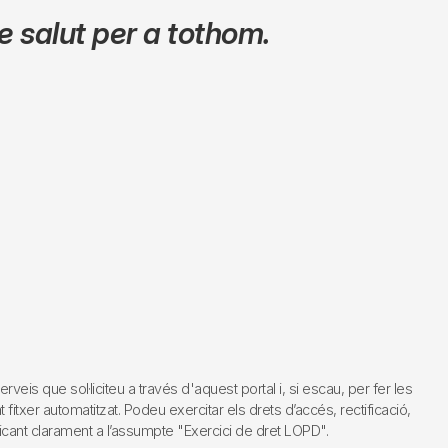
 salut per a tothom.
s que sol·liciteu a través d'aquest portal i, si escau, per fer les
fitxer automatitzat. Podeu exercitar els drets d’accés, rectificació,
dicant clarament a l’assumpte "Exercici de dret LOPD".