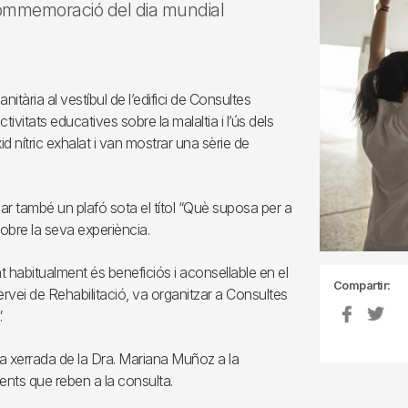
 commemoració del dia mundial
nitària al vestíbul de l’edifici de Consultes
tivitats educatives sobre la malaltia i l’ús dels
d nítric exhalat i van mostrar una sèrie de
·lar també un plafó sota el títol “Què suposa per a
obre la seva experiència.
at habitualment és beneficiós i aconsellable en el
Compartir:
ervei de Rehabilitació, va organitzar a Consultes
.
a xerrada de la Dra. Mariana Muñoz a la
ents que reben a la consulta.