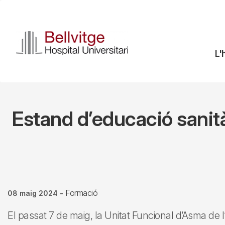
Vés
al
contingut
N
L'
pr
Estand d’educació sanitàr
Formació
08 maig 2024
-
El passat 7 de maig, la Unitat Funcional d’Asma de l’