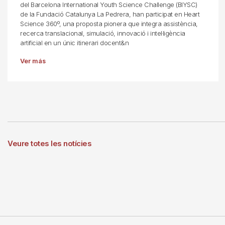
del Barcelona International Youth Science Challenge (BIYSC)
de la Fundació Catalunya La Pedrera, han participat en Heart
Science 360º, una proposta pionera que integra assistència,
recerca translacional, simulació, innovació i intel·ligència
artificial en un únic itinerari docent&n
Ver más
Veure totes les notícies