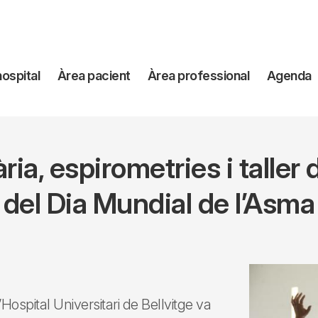
avegación
hospital
Àrea pacient
Àrea professional
Agenda
incipal
ia, espirometries i taller 
del Dia Mundial de l’Asma
Hospital Universitari de Bellvitge va