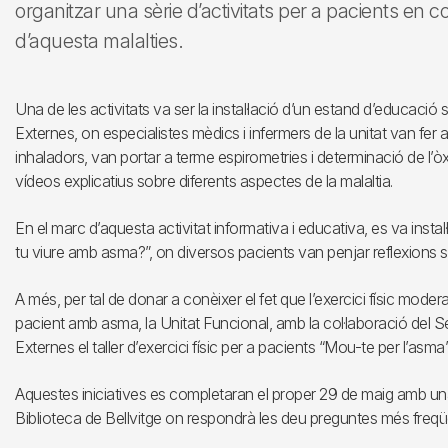
organitzar una sèrie d’activitats per a pacients en
d’aquesta malalties.
Una de les activitats va ser la instal·lació d’un estand d’educació sa
Externes, on especialistes mèdics i infermers de la unitat van fer ac
inhaladors, van portar a terme espirometries i determinació de l’òxi
vídeos explicatius sobre diferents aspectes de la malaltia.
En el marc d’aquesta activitat informativa i educativa, es va instal
tu viure amb asma?”, on diversos pacients van penjar reflexions s
A més, per tal de donar a conèixer el fet que l’exercici físic moder
pacient amb asma, la Unitat Funcional, amb la col·laboració del S
Externes el taller d’exercici físic per a pacients “Mou-te per l’asma”
Aquestes iniciatives es completaran el proper 29 de maig amb un
Biblioteca de Bellvitge on respondrà les deu preguntes més freqü