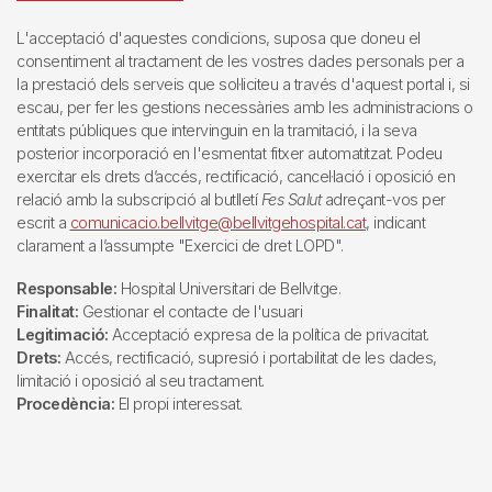
L'acceptació d'aquestes condicions, suposa que doneu el
consentiment al tractament de les vostres dades personals per a
la prestació dels serveis que sol·liciteu a través d'aquest portal i, si
escau, per fer les gestions necessàries amb les administracions o
entitats públiques que intervinguin en la tramitació, i la seva
posterior incorporació en l'esmentat fitxer automatitzat. Podeu
exercitar els drets d’accés, rectificació, cancel·lació i oposició en
relació amb la subscripció al butlletí
Fes Salut
adreçant-vos per
escrit a
comunicacio.bellvitge@bellvitgehospital.cat
, indicant
clarament a l’assumpte "Exercici de dret LOPD".
Responsable:
Hospital Universitari de Bellvitge.
Finalitat:
Gestionar el contacte de l'usuari
Legitimació:
Acceptació expresa de la política de privacitat.
Drets:
Accés, rectificació, supresió i portabilitat de les dades,
limitació i oposició al seu tractament.
Procedència:
El propi interessat.