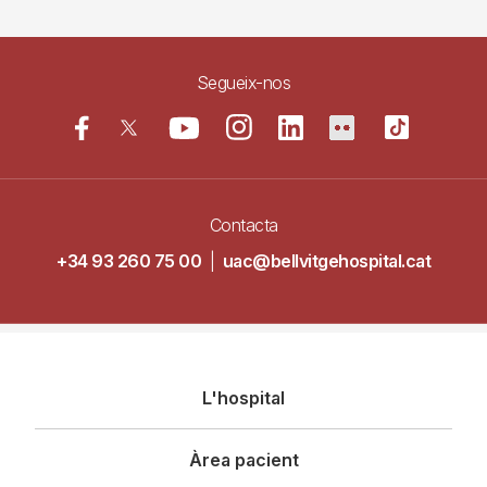
Segueix-nos
Contacta
+34 93 260 75 00
|
uac@bellvitgehospital.cat
Navegació
L'hospital
principal
Àrea pacient