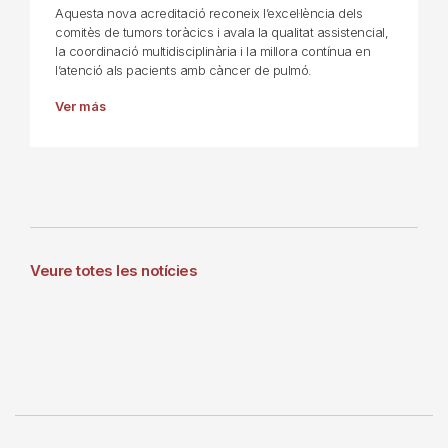
Aquesta nova acreditació reconeix l’excel·lència dels
comitès de tumors toràcics i avala la qualitat assistencial,
la coordinació multidisciplinària i la millora contínua en
l’atenció als pacients amb càncer de pulmó.
Ver más
Veure totes les notícies