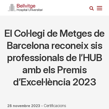
Vés
Cerca
al
Togg
contingut
navig
El Col·legi de Metges de
Barcelona reconeix sis
professionals de l’HUB
amb els Premis
d’Excel·lència 2023
Certificacions
28 novembre 2023
-