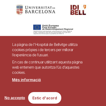
La pàgina de l'Hospital de Bellvitge utilitza
cookies pròpies i de tercers per millorar
Pie
l’experiència de l’usuari.
Contacte
de
En cas de continuar utilitzant aquesta pàgina
Accessibilitat
Avís legal
Ajuda
web entenem que autoritza l’ús d’aquestes
página
cookies.
Política de Privacitat de Sistemes de Vigilància
Mapa web
Més informació
Imagen
Lloc web accessible de conformitat amb el Reial Decret 1112/2018, de 7 de
Estic d'acord
No accepto
setembre, sobre accessibilitat dels llocs web i aplicacions per a dispositius
mòbils del sector públic.