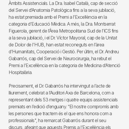
Àmbits Assistencials. La Dra. Isabel Català, cap de secció
del Servei d’Anatomia Patològica fins a la seva jubilació,
ha estat premiada amb el Premi a l’Excel·lència en la
categoria d’Educació Mèdica. A més, la Dra. Montserrat
Figuerola, gerent de l’Àrea Metropolitana Sud de l’ICS fins
a la seva jubilació, i el Dr. Víctor Mayoral, cap de la Unitat
de Dolor de l'HUB, han estat reconeguts en l’àrea
d’Humanitats, Cooperació i Gestió. Per últim, el Dr. Andreu
Gabarrós, cap del Servei de Neurocirurgia, ha rebut el
Premi a l’Excel·lència en la categoria de Medicina d’Atenció
Hospitalària.
Precisament, el Dr. Gabarrós ha intervingut a l’acte de
lliurement, celebrat a l’Auditori Axa de Barcelona, com a
representant dels 53 metges i quatre equips assistencials
premiats en l’edició d’enguany. “El nostre compromís amb
les persones que tractem és el que ens honora com a
professionals", ha remarcat Gabarrós durant el seu
discurs, afegint que aquests Premis a l’Excel·lència els