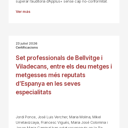
superar l’auditoria d’Applus+ sense cap no-conformitat.
Ver más
23 juliol 2026
Certificacions
Set professionals de Bellvitge i
Viladecans, entre els deu metges i
metgesses més reputats
d’Espanya en les seves
especialitats
Jordi Ponce, José Luis Vercher, Maria Molina, Mikel
Urretavizcaya, Francesc Vigués, Maria José Colomina i
Josep Maria Caminal han estat reconeguts en la 11a