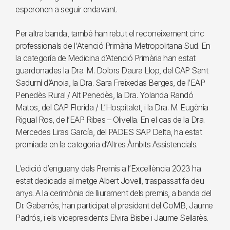
esperonen a seguir endavant.
Per altra banda, també han rebut el reconeixement cinc
professionals de l'Atenció Primària Metropolitana Sud. En
la categoría de Medicina d’Atenció Primària han estat
guardonades la Dra. M. Dolors Daura Llop, del CAP Sant
Sadurní d’Anoia, la Dra. Sara Freixedas Berges, de l’EAP
Penedès Rural / Alt Penedès, la Dra. Yolanda Randó
Matos, del CAP Florida / L’Hospitalet, i la Dra. M. Eugènia
Rigual Ros, de l’EAP Ribes – Olivella. En el cas de la Dra.
Mercedes Liras García, del PADES SAP Delta, ha estat
premiada en la categoria d’Altres Àmbits Assistencials.
L’edició d’enguany dels Premis a l’Excel·lència 2023 ha
estat dedicada al metge Albert Jovell, traspassat fa deu
anys. A la cerimònia de lliurament dels premis, a banda del
Dr. Gabarrós, han participat el president del CoMB, Jaume
Padrós, i els vicepresidents Elvira Bisbe i Jaume Sellarès.