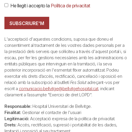
He llegit i accepto la
Política de privacitat
SUBSCRIURE'M
L'acceptació d'aquestes condicions, suposa que doneu el
consentiment al tractament de les vostres dades personals per a
la prestació dels serveis que sol·liciteu a través d'aquest portal i, si
escau, per fer les gestions necessàries amb les administracions o
entitats públiques que intervinguin en la tramitació, i la seva
posterior incorporació en l'esmentat fitxer automatitzat. Podeu
exercitar els drets d’accés, rectificació, cancel·lació i oposició en
relació amb la subscripció al butlletí
Fes Salut
adreçant-vos per
escrit a
comunicacio.bellvitge@bellvitgehospital.cat
, indicant
clarament a l’assumpte "Exercici de dret LOPD".
Responsable:
Hospital Universitari de Bellvitge.
Finalitat:
Gestionar el contacte de l'usuari
Legitimació:
Acceptació expresa de la política de privacitat.
Drets:
Accés, rectificació, supresió i portabilitat de les dades,
limitació i oposició al seu tractament.