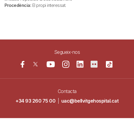
Procedència:
El propi interessat.
Segueix-nos
Contacta
+34 93 260 75 00
|
uac@bellvitgehospital.cat