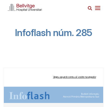
Vés
Cerca
al
Togg
contingut
navig
Infoflash núm. 285
Vegeu aquest correu al vostre navegador