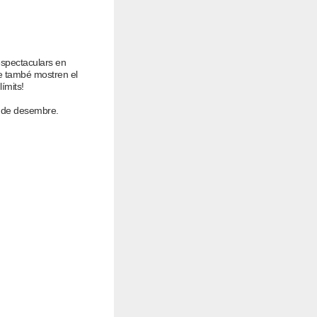
espectaculars en
e també mostren el
límits!
0 de desembre.