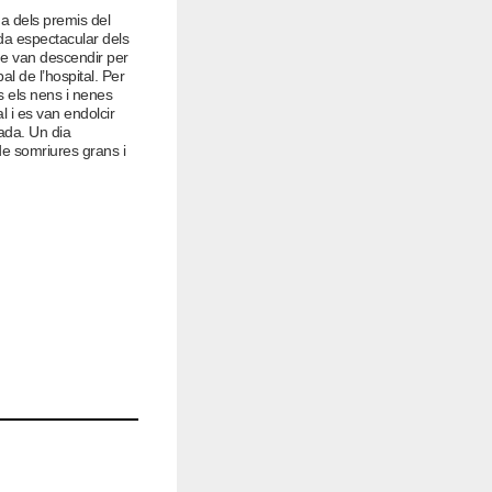
ega dels premis del
ada espectacular dels
ue van descendir per
pal de l’hospital. Per
ts els nens i nenes
l i es van endolcir
ada. Un dia
de somriures grans i