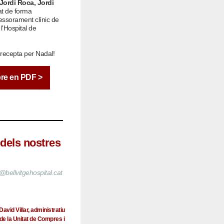
 Jordi Roca, Jordi
at de forma
essorament clínic de
 l'Hospital de
 recepta per Nadal!
bre en PDF >
dels nostres
@bellvitgehospital.cat
David Villar, administratiu
de la Unitat de Compres i