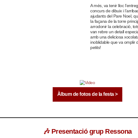
A més, va tenir lloc l’entr
concurs de dibuix i l’arrib
ajudants del Pare Noel, q
la façana de la torre princi
arrodonir la celebració, to
van rebre un detall especia
amb una deliciosa xocolat
inoblidable que va omplir 
petits!
Àlbum de fotos de la festa >
🎶
Presentació grup Ressona