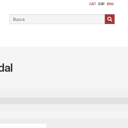
CAT
ESP
ENG
dal