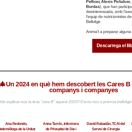
Pellicer, Alexis Peñalver,
Bordas
), que han particip
desinteressada, amb l'ass
l'equip de nutricionistes de
Bellvitge.
Anima't a preparar alguna
Descarrega el lli
🎄
Un 2024 en què hem descobert les Cares B 
companys i companyes
Vols explicar-nos la teva "cara B" aquest 2025? Escriu-nos a premsa.bellvitge
Ana Redondo,
Anna Tarrés, infermera
David Rabadán, TCAI del
idemiòloga de la Unitat
de l’Hospital de Dia i
Servei de Cirurgia