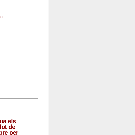
ia els
lot de
bre per