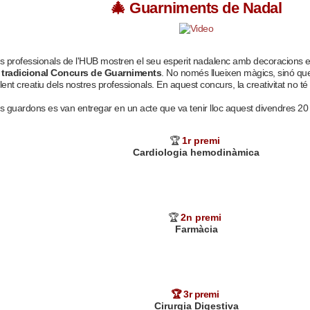
🎄
Guarniments de Nadal
ls professionals de l'HUB mostren el seu esperit nadalenc amb decoracions 
l
tradicional Concurs de Guarniments
. No només llueixen màgics, sinó qu
lent creatiu dels nostres professionals. En aquest concurs, la creativitat no té 
ls guardons es van entregar en un acte que va tenir lloc aquest divendres 2
🏆
1r premi
Cardiologia hemodinàmica
🏆
2n premi
Farmàcia
🏆 3r premi
Cirurgia Digestiva