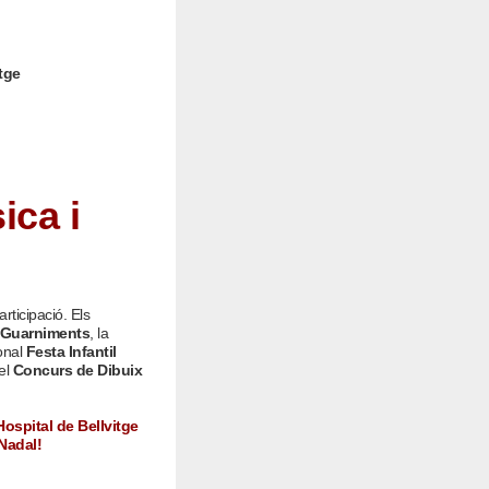
itge
ica i
articipació. Els
 Guarniments
, la
ional
Festa Infantil
el
Concurs de Dibuix
Hospital de Bellvitge
 Nadal!