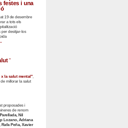
s festes i una
ió
ssat 19 de desembre
urar a tots els
italització
per desitjar-los
pida
..
alut
"
x la salut mental"
,
de millorar la salut
at proposades i
cuineres de renom
arellada, Nil
ep Lozano, Adriana
 Rafa Peña, Xavier