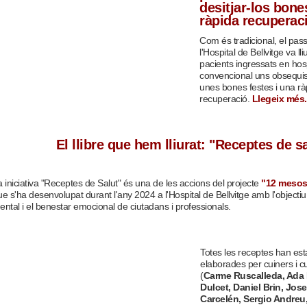
desitjar-los bone
ràpida recuperac
Com és tradicional, el pa
l'Hospital de Bellvitge va lli
pacients ingressats en hosp
convencional uns obsequis 
unes bones festes i una rà
recuperació.
Llegeix més.
El llibre que hem lliurat: "Receptes de s
a iniciativa "Receptes de Salut" és una de les accions del projecte
"12 mesos 
e s'ha desenvolupat durant l'any 2024 a l'Hospital de Bellvitge amb l'objectiu 
ental i el benestar emocional de ciutadans i professionals.
Totes les receptes han est
elaborades per cuiners i 
(
Carme Ruscalleda, Ada P
Dulcet, Daniel Brin, Jos
Carcelén, Sergio Andreu,