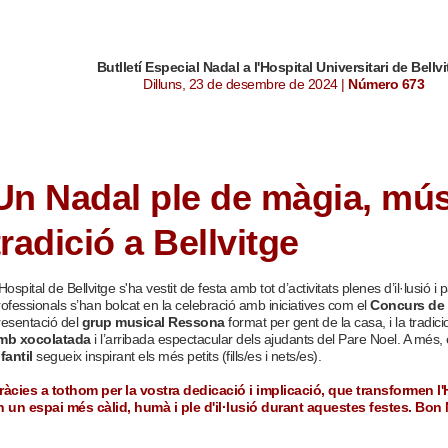
Butlletí Especial Nadal a l'Hospital Universitari de Bellv
Dilluns, 23 de desembre de 2024 |
Número 673
Un Nadal ple de màgia, mús
tradició a Bellvitge
Hospital de Bellvitge s'ha vestit de festa amb tot d’activitats plenes d’il·lusió i p
rofessionals s’han bolcat en la celebració amb iniciatives com el
Concurs de
resentació del
grup musical Ressona
format per gent de la casa, i la tradic
mb xocolatada
i l’arribada espectacular dels ajudants del Pare Noel. A més, 
nfantil
segueix inspirant els més petits (fills/es i nets/es).
ràcies a tothom per la vostra dedicació i implicació, que transformen l'
n un espai més càlid, humà i ple d'il·lusió durant aquestes festes. Bon