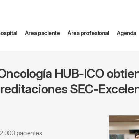
vegación
hospital
Área paciente
Área profesional
Agenda
incipal
Oncología HUB-ICO obtien
reditaciones SEC-Excele
 2.000 pacientes