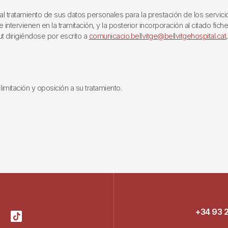
ratamiento de sus datos personales para la prestación de los servicios q
ntervienen en la tramitación, y la posterior incorporación al citado fich
ut dirigiéndose por escrito a
comunicacio.bellvitge@bellvitgehospital.cat
limitación y oposición a su tratamiento.
+34 93 