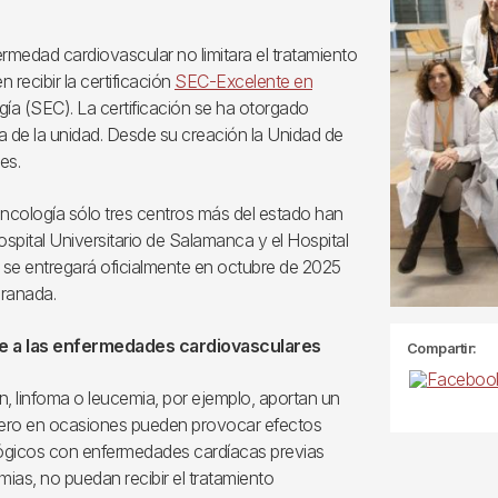
ermedad cardiovascular no limitara el tratamiento
 recibir la certificación
SEC-Excelente en
ía (SEC). La certificación se ha otorgado
ra de la unidad. Desde su creación la Unidad de
es.
ncología sólo tres centros más del estado han
spital Universitario de Salamanca y el Hospital
n se entregará oficialmente en octubre de 2025
Granada.
te a las enfermedades cardiovasculares
Compartir:
, linfoma o leucemia, por ejemplo, aportan un
 pero en ocasiones pueden provocar efectos
lógicos con enfermedades cardíacas previas
tmias, no puedan recibir el tratamiento