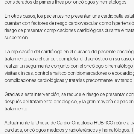
considerados de primera línea por oncólogos y hematólogos.
En otros casos, los pacientes no presentan una cardiopatía est
cuentan con factores de riesgo cardiovascular como hipertensión 
riesgo de presentar complicaciones cardiológicas durante el tra
suspensión.
La implicación del cardiólogo en el cuidado del paciente oncológi
tratamiento para el cáncer, completar el diagnóstico en su caso, 
realizar un seguimiento conjunto con el oncólogo o hematólogo d
visitas clínicas, control analítico con biomarcadores o ecocardiog
complicaciones cardiológicas y tratarlas precozmente, evitando as
Gracias a esta intervención, se reduce el riesgo de presentar c
después del tratamiento oncológico, y la gran mayoría de pacie
tratamiento.
Actualmente la Unidad de Cardio-Oncología HUB-ICO reúne a car
cardíaca, oncólogos médicos y radioterápicos y hematólogos. Tie