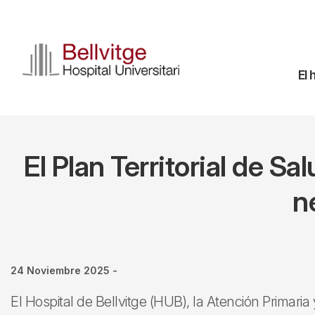
Pasar
al
contenido
principal
Na
El 
pr
El Plan Territorial de S
n
24 Noviembre 2025
-
El Hospital de Bellvitge (HUB), la Atención Primaria