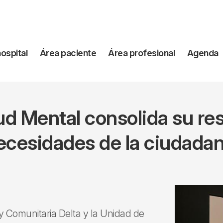
vegación
hospital
Área paciente
Área profesional
Agenda
incipal
alud Mental consolida su r
ecesidades de la ciudadan
 y Comunitaria Delta y la Unidad de