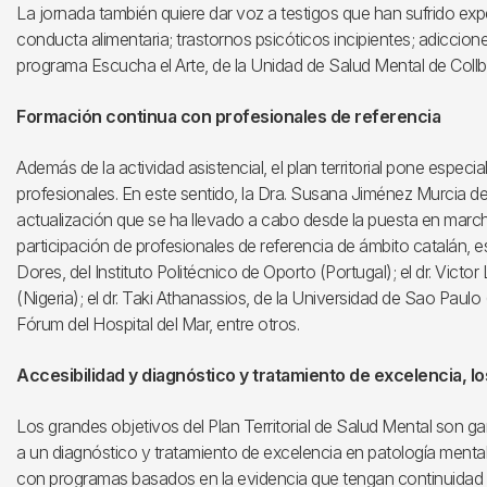
La jornada también quiere dar voz a testigos que han sufrido exp
conducta alimentaria; trastornos psicóticos incipientes; adiccio
programa Escucha el Arte, de la Unidad de Salud Mental de Collb
Formación continua con profesionales de referencia
Además de la actividad asistencial, el plan territorial pone especi
profesionales. En este sentido, la Dra. Susana Jiménez Murcia d
actualización que se ha llevado a cabo desde la puesta en march
participación de profesionales de referencia de ámbito catalán, es
Dores, del Instituto Politécnico de Oporto (Portugal); el dr. Victo
(Nigeria); el dr. Taki Athanassios, de la Universidad de Sao Paulo 
Fórum del Hospital del Mar, entre otros.
Accesibilidad y diagnóstico y tratamiento de excelencia, l
Los grandes objetivos del Plan Territorial de Salud Mental son ga
a un diagnóstico y tratamiento de excelencia en patología mental
con programas basados en la evidencia que tengan continuidad e