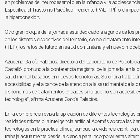
en problemas del neurodesarrollo en la infancia y la adolescenci
Específica al Trastorno Psicótico Incipiente (PAE-TPI) o el impac
la hiperconexión.
Otro gran bloque de la jornada está dedicado a algunos de lo
en los distintos dispositivos del territorio, como el tratamiento in
(TLP); los retos de futuro en salud comunitaria y el nuevo model
Azucena García Palacios, directora del Laboratorio de Psicologí
Castelló, pronuncia la conferencia magistral de la jornada, en la
salud mental basados en nuevas tecnologías. Su charla trata cóm
accesibilidad y el alcance de la atención a la salud mental de la 
disponemos de tratamientos eficaces sino que no son accesibles, 
tecnología", afirma Azucena García Palacios.
En la conferencia revisa la aplicación de diferentes tecnologías e
realidades mixtas o la inteligencia artificial. Además aborda las ba
tecnologías en la práctica clínica, aunque la evidencia científica 
trabaja actualmente desde la ciencia para incorporar estas alterna