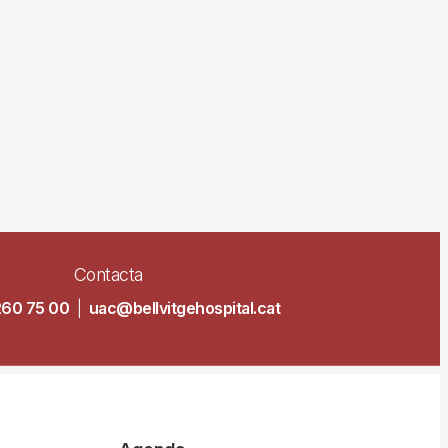
Contacta
260 75 00
|
uac@bellvitgehospital.cat