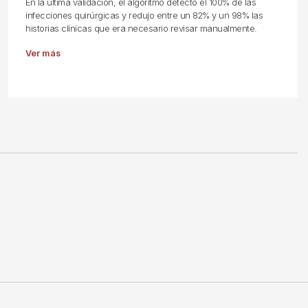
En la última validación, el algoritmo detectó el 100% de las
infecciones quirúrgicas y redujo entre un 82% y un 98% las
historias clínicas que era necesario revisar manualmente.
Ver más