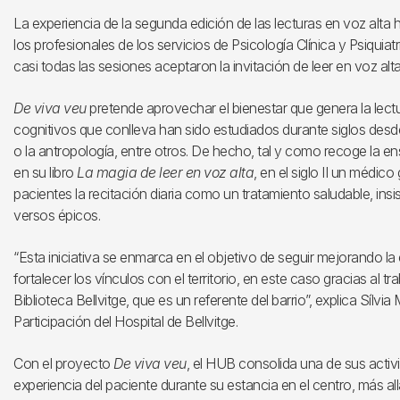
La experiencia de la segunda edición de las lecturas en voz alta
los profesionales de los servicios de Psicología Clínica y Psiquia
casi todas las sesiones aceptaron la invitación de leer en voz alta
De viva veu
pretende aprovechar el bienestar que genera la lect
cognitivos que conlleva han sido estudiados durante siglos desde
o la antropología, entre otros. De hecho, tal y como recoge l
en su libro
La magia de leer en voz alta
, en el siglo II un médico
pacientes la recitación diaria como un tratamiento saludable, insi
versos épicos.
“Esta iniciativa se enmarca en el objetivo de seguir mejorando la
fortalecer los vínculos con el territorio, en este caso gracias al
Biblioteca Bellvitge, que es un referente del barrio”, explica Sílvia
Participación del Hospital de Bellvitge.
Con el proyecto
De viva veu
, el HUB consolida una de sus activ
experiencia del paciente durante su estancia en el centro, más allá