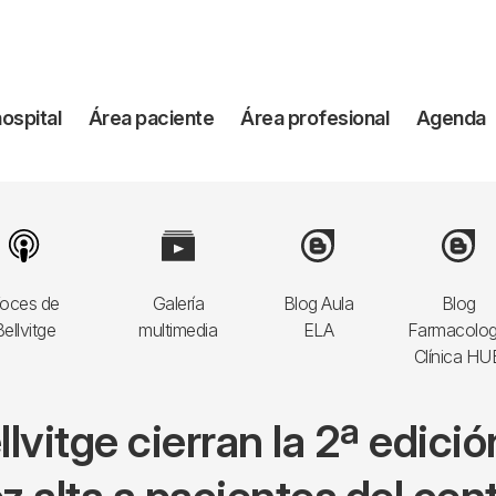
vegación
hospital
Área paciente
Área profesional
Agenda
incipal
Image
Image
Image
Image
oces de
Galería
Blog Aula
Blog
ellvitge
multimedia
ELA
Farmacolog
Clínica HU
llvitge cierran la 2ª edició