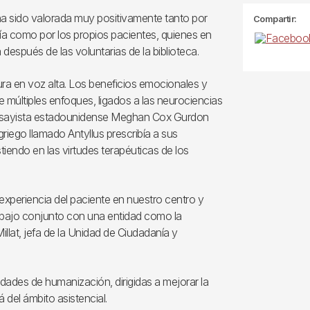
 ha sido valorada muy positivamente tanto por
Compartir:
tría como por los propios pacientes, quienes en
 después de las voluntarias de la biblioteca.
ura en voz alta. Los beneficios emocionales y
 múltiples enfoques, ligados a las neurociencias
a ensayista estadounidense Meghan Cox Gurdon
 griego llamado Antyllus prescribía a sus
stiendo en las virtudes terapéuticas de los
 experiencia del paciente en nuestro centro y
 trabajo conjunto con una entidad como la
 Millat, jefa de la Unidad de Ciudadanía y
idades de humanización, dirigidas a mejorar la
 del ámbito asistencial.