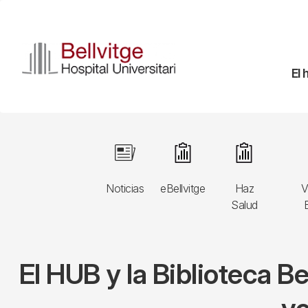
Pasar
al
contenido
principal
Na
El 
pr
Navegació
Image
Image
Image
principal
Noticias
eBellvitge
Haz
V
3r
Salud
B
nivell
El HUB y la Biblioteca Be