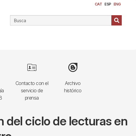
CAT
ESP
ENG
Image
Image
Contacto con el
Archivo
ía
servicio de
histórico
B
prensa
n del ciclo de lecturas en