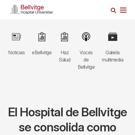
Pasar
Busca
al
Togg
contenido
navig
principal
Navegació
Image
Image
Image
Image
Image
I
principal
Noticias
eBellvitge
Haz
Voces
Galería
B
3r
Salud
de
multimedia
A
nivell
Bellvitge
E
El Hospital de Bellvitge
se consolida como