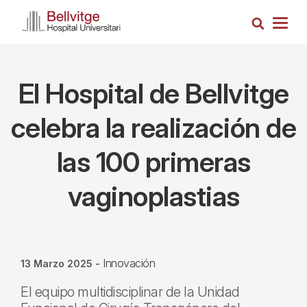
Pasar
Busca
al
Togg
contenido
navig
principal
El Hospital de Bellvitge
celebra la realización de
las 100 primeras
vaginoplastias
Innovación
13 Marzo 2025
-
El equipo multidisciplinar de la Unidad