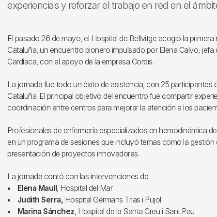
experiencias y reforzar el trabajo en red en el ámbit
El pasado 26 de mayo, el Hospital de Bellvitge acogió la prime
Cataluña, un encuentro pionero impulsado por Elena Calvo, jefa d
Cardíaca, con el apoyo de la empresa Cordis.
La jornada fue todo un éxito de asistencia, con 25 participantes 
Cataluña. El principal objetivo del encuentro fue compartir experie
coordinación entre centros para mejorar la atención a los pacien
Profesionales de enfermería especializados en hemodinámica de ce
en un programa de sesiones que incluyó temas como la gestión del
presentación de proyectos innovadores.
La jornada contó con las intervenciones de:
• Elena Maull
, Hospital del Mar
• Judith Serra,
Hospital Germans Trias i Pujol
• Marina Sánchez
, Hospital de la Santa Creu i Sant Pau