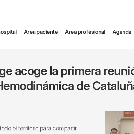
vegación
hospital
Área paciente
Área profesional
Agenda
incipal
itge acoge la primera reun
Hemodinámica de Cataluñ
do el territorio para compartir