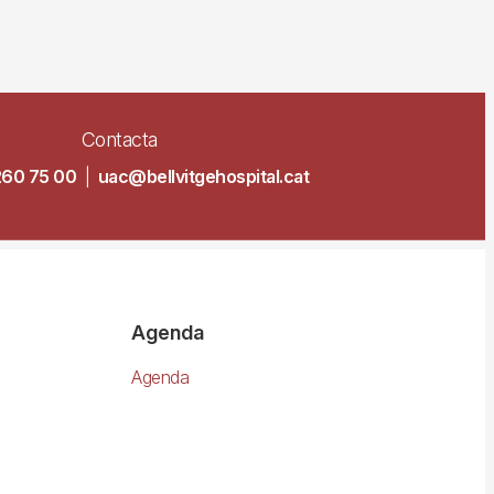
Contacta
260 75 00
|
uac@bellvitgehospital.cat
Agenda
Agenda