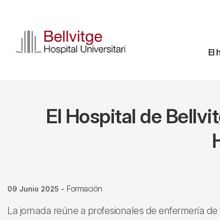
Pasar
al
contenido
principal
Na
El 
pr
El Hospital de Bellv
Formación
09 Junio 2025
-
La jornada reúne a profesionales de enfermería de to