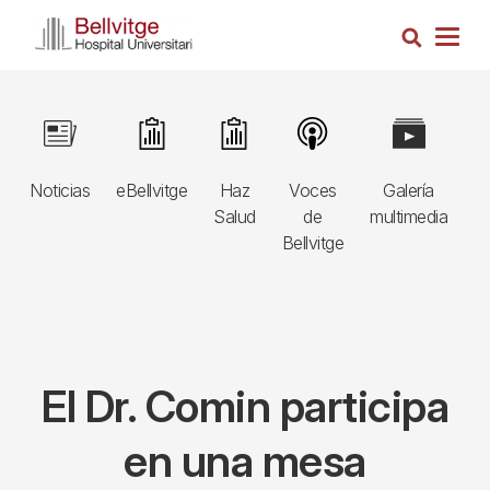
Pasar
Busca
al
Togg
contenido
navig
principal
Navegació
Image
Image
Image
Image
Image
I
principal
Noticias
eBellvitge
Haz
Voces
Galería
B
3r
Salud
de
multimedia
A
nivell
Bellvitge
E
El Dr. Comin participa
en una mesa