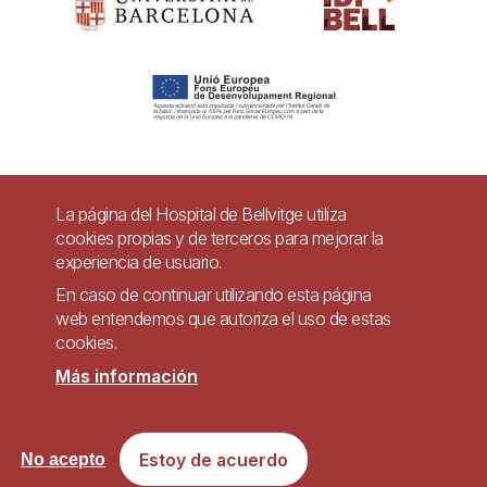
Pie
La página del Hospital de Bellvitge utiliza
Contacto
cookies propias y de terceros para mejorar la
de
experiencia de usuario.
Accesibilidad
Aviso legal
Ayuda
página
En caso de continuar utilizando esta página
Política de Privacidad de Sistemas de Videovigilancia
web entendemos que autoriza el uso de estas
cookies.
Mapa web
Más información
Imagen
Sitio web accesible de conformidad con el Real Decreto 1112/2018, de 7 de
Estoy de acuerdo
No acepto
septiembre, sobre accesibilidad de los sitios web y aplicaciones para
dispositivos móviles del sector público.