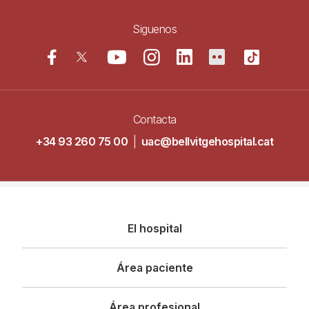
Siguenos
Contacta
+34 93 260 75 00
|
uac@bellvitgehospital.cat
Navegació
El hospital
principal
Área paciente
Área profesional