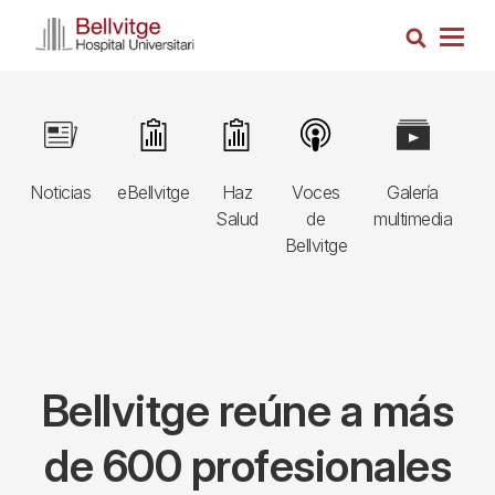
Pasar
Busca
al
Togg
contenido
navig
principal
Navegació
Image
Image
Image
Image
Image
I
principal
Noticias
eBellvitge
Haz
Voces
Galería
B
3r
Salud
de
multimedia
A
nivell
Bellvitge
E
Bellvitge reúne a más
de 600 profesionales