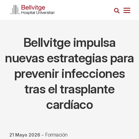
Pasar
Busca
al
Togg
contenido
navig
principal
Bellvitge impulsa
nuevas estrategias para
prevenir infecciones
tras el trasplante
cardíaco
Formación
21 Mayo 2026
-