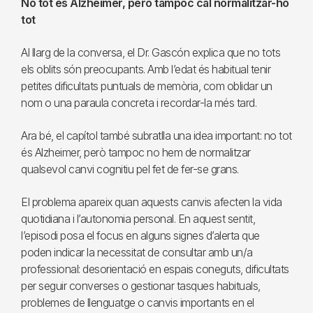
No tot és Alzheimer, però tampoc cal normalitzar-ho
tot
Al llarg de la conversa, el Dr. Gascón explica que no tots
els oblits són preocupants. Amb l’edat és habitual tenir
petites dificultats puntuals de memòria, com oblidar un
nom o una paraula concreta i recordar-la més tard.
Ara bé, el capítol també subratlla una idea important: no tot
és Alzheimer, però tampoc no hem de normalitzar
qualsevol canvi cognitiu pel fet de fer-se grans.
El problema apareix quan aquests canvis afecten la vida
quotidiana i l’autonomia personal. En aquest sentit,
l’episodi posa el focus en alguns signes d’alerta que
poden indicar la necessitat de consultar amb un/a
professional: desorientació en espais coneguts, dificultats
per seguir converses o gestionar tasques habituals,
problemes de llenguatge o canvis importants en el