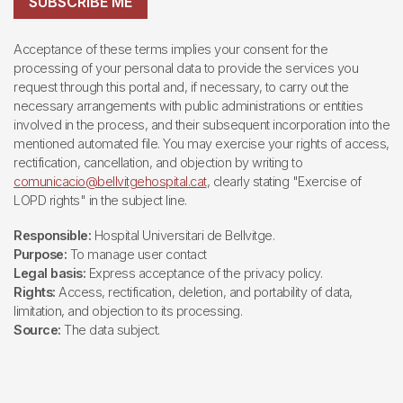
SUBSCRIBE ME
Acceptance of these terms implies your consent for the
processing of your personal data to provide the services you
request through this portal and, if necessary, to carry out the
necessary arrangements with public administrations or entities
involved in the process, and their subsequent incorporation into the
mentioned automated file. You may exercise your rights of access,
rectification, cancellation, and objection by writing to
comunicacio@bellvitgehospital.cat
, clearly stating "Exercise of
LOPD rights" in the subject line.
Responsible:
Hospital Universitari de Bellvitge.
Purpose:
To manage user contact
Legal basis:
Express acceptance of the privacy policy.
Rights:
Access, rectification, deletion, and portability of data,
limitation, and objection to its processing.
Source:
The data subject.