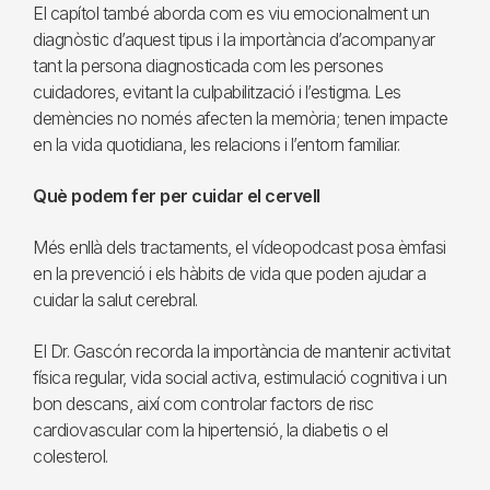
El capítol també aborda com es viu emocionalment un
diagnòstic d’aquest tipus i la importància d’acompanyar
tant la persona diagnosticada com les persones
cuidadores, evitant la culpabilització i l’estigma. Les
demències no només afecten la memòria; tenen impacte
en la vida quotidiana, les relacions i l’entorn familiar.
Què podem fer per cuidar el cervell
Més enllà dels tractaments, el vídeopodcast posa èmfasi
en la prevenció i els hàbits de vida que poden ajudar a
cuidar la salut cerebral.
El Dr. Gascón recorda la importància de mantenir activitat
física regular, vida social activa, estimulació cognitiva i un
bon descans, així com controlar factors de risc
cardiovascular com la hipertensió, la diabetis o el
colesterol.