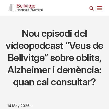
Skip
Search
to
Togg
main
navig
content
Nou episodi del
vídeopodcast “Veus de
Bellvitge” sobre oblits,
Alzheimer i demència:
quan cal consultar?
14 May 2026
-