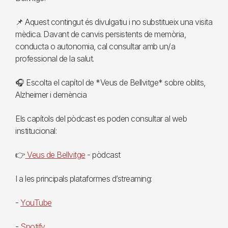
📌 Aquest contingut és divulgatiu i no substitueix una visita
mèdica. Davant de canvis persistents de memòria,
conducta o autonomia, cal consultar amb un/a
professional de la salut.
🎧 Escolta el capítol de *Veus de Bellvitge* sobre oblits,
Alzheimer i demència
Els capítols del pòdcast es poden consultar al web
institucional:
👉
Veus de Bellvitge
- pòdcast
I a les principals plataformes d’streaming:
-
YouTube
-
Spotify