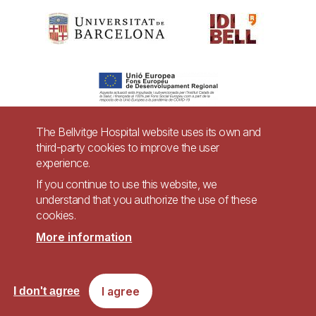
The Bellvitge Hospital website uses its own and
third-party cookies to improve the user
Pie
experience.
Contact
de
If you continue to use this website, we
Accessibility
Legal warning
understand that you authorize the use of these
página
cookies.
Privacy policy for video surveillance systems
Site map
More information
Imagen
Accessible website in accordance with Royal Decree 1112/2018, of September
I agree
I don't agree
7, on accessibility of websites and applications for mobile devices in the
public sector.