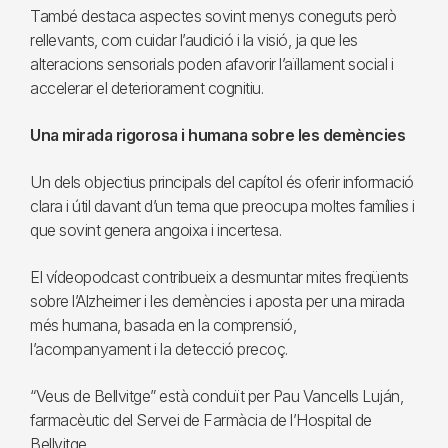
També destaca aspectes sovint menys coneguts però
rellevants, com cuidar l’audició i la visió, ja que les
alteracions sensorials poden afavorir l’aïllament social i
accelerar el deteriorament cognitiu.
Una mirada rigorosa i humana sobre les demències
Un dels objectius principals del capítol és oferir informació
clara i útil davant d’un tema que preocupa moltes famílies i
que sovint genera angoixa i incertesa.
El vídeopodcast contribueix a desmuntar mites freqüents
sobre l’Alzheimer i les demències i aposta per una mirada
més humana, basada en la comprensió,
l’acompanyament i la detecció precoç.
“Veus de Bellvitge” està conduït per Pau Vancells Luján,
farmacèutic del Servei de Farmàcia de l’Hospital de
Bellvitge.