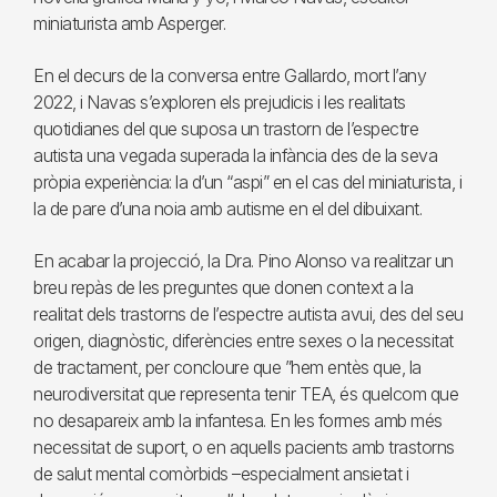
miniaturista amb Asperger.
En el decurs de la conversa entre Gallardo, mort l’any
2022, i Navas s’exploren els prejudicis i les realitats
quotidianes del que suposa un trastorn de l’espectre
autista una vegada superada la infància des de la seva
pròpia experiència: la d’un “aspi” en el cas del miniaturista, i
la de pare d’una noia amb autisme en el del dibuixant.
En acabar la projecció, la Dra. Pino Alonso va realitzar un
breu repàs de les preguntes que donen context a la
realitat dels trastorns de l’espectre autista avui, des del seu
origen, diagnòstic, diferències entre sexes o la necessitat
de tractament, per concloure que ”hem entès que, la
neurodiversitat que representa tenir TEA, és quelcom que
no desapareix amb la infantesa. En les formes amb més
necessitat de suport, o en aquells pacients amb trastorns
de salut mental comòrbids –especialment ansietat i