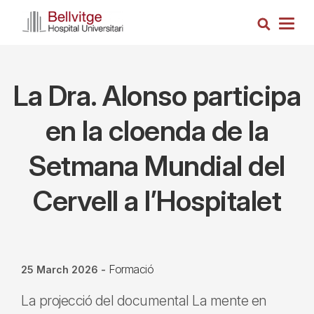
Skip
Search
to
Togg
main
navig
content
La Dra. Alonso participa
en la cloenda de la
Setmana Mundial del
Cervell a l’Hospitalet
Formació
25 March 2026
-
La projecció del documental La mente en