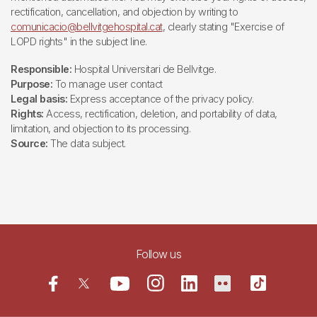
rectification, cancellation, and objection by writing to
comunicacio@bellvitgehospital.cat
, clearly stating "Exercise of
LOPD rights" in the subject line.
Responsible:
Hospital Universitari de Bellvitge.
Purpose:
To manage user contact
Legal basis:
Express acceptance of the privacy policy.
Rights:
Access, rectification, deletion, and portability of data,
limitation, and objection to its processing.
Source:
The data subject.
Follow us