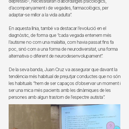
depressió-, necessitaran d’abordatges psicològics,
d’acompanyament i de vegades, farmacològics, per
adaptar-se millor a la vida adulta”.
En aquesta línia, també va destacar l’evolució en el
diagnòstic, de forma que “cada vegada entenem més
l’autisme no com una malaltia, com havia passat fins fa
poc, sinó com a una forma de neurodiversitat, una forma
alternativa o diferent de neurodesenvolupament”.
De la seva banda, Juan Cruz va assegurar que davant la
tendència més habitual de prejutjar conductes que no són
les habituals “hem de ser capaços d’observar un moment i
ser una mica més pacients amb les dinàmiques de les
persones amb algun trastorn de l’espectre autista”.