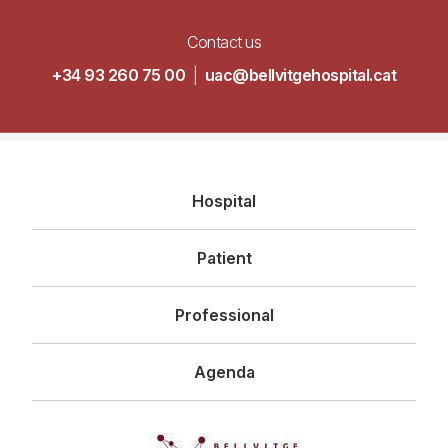
Contact us
+34 93 260 75 00
|
uac@bellvitgehospital.cat
Navegació
Hospital
principal
Patient
Professional
Agenda
Imagen