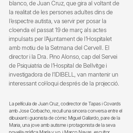
blanco, de Juan Cruz, que gira al voltant de
la realitat de les persones adultes dins de
l’espectre autista, va servir per posar la
cloenda el passat 19 de març als actes
impulsats per l’Ajuntament de l’Hospitalet
amb motiu de la Setmana del Cervell. El
director i la Dra. Pino Alonso, cap del Servei
de Psiquiatria de l’Hospital de Bellvitge i
investigadora de l’IDIBELL, van mantenir un
interessant col·loqui després de la projecció.
La pel·lícula de Juan Cruz, codirector de Tapas i Covards
amb Jose Corbacho, recull una sincera conversa entre el
dibuixant i guionista de còmic Miguel Gallardo, pare de la
Maria, una jove amb autisme i protagonista de la seva
novel·la gràfica María y yo, i Marco Navas, escultor