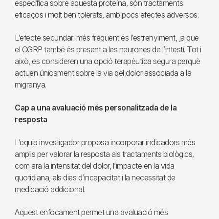
específica sobre aquesta proteïna, són tractaments
eficaços i molt ben tolerats, amb pocs efectes adversos.
L’efecte secundari més freqüent és l’estrenyiment, ja que
el CGRP també és present a les neurones de l’intestí. Tot i
això, es consideren una opció terapèutica segura perquè
actuen únicament sobre la via del dolor associada a la
migranya.
Cap a una avaluació més personalitzada de la
resposta
L’equip investigador proposa incorporar indicadors més
amplis per valorar la resposta als tractaments biològics,
com ara la intensitat del dolor, l’impacte en la vida
quotidiana, els dies d’incapacitat i la necessitat de
medicació addicional.
Aquest enfocament permet una avaluació més