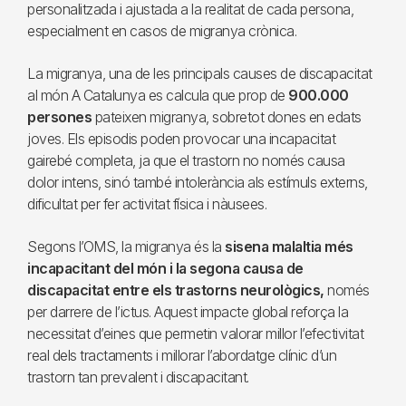
personalitzada i ajustada a la realitat de cada persona,
especialment en casos de migranya crònica.
La migranya, una de les principals causes de discapacitat
al món A Catalunya es calcula que prop de
900.000
persones
pateixen migranya, sobretot dones en edats
joves. Els episodis poden provocar una incapacitat
gairebé completa, ja que el trastorn no només causa
dolor intens, sinó també intolerància als estímuls externs,
dificultat per fer activitat física i nàusees.
Segons l’OMS, la migranya és la
sisena malaltia més
incapacitant del món i la segona causa de
discapacitat entre els trastorns neurològics,
només
per darrere de l’ictus. Aquest impacte global reforça la
necessitat d’eines que permetin valorar millor l’efectivitat
real dels tractaments i millorar l’abordatge clínic d’un
trastorn tan prevalent i discapacitant.