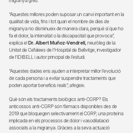
migranya greu.
“Aquestes millores poden suposar un canvi important en la
qualitat de vida, fins i tot quan el nombre de dies de
migranya no disminueix de manera clara, perquè sí que ho
fa el dolor, la intensitat o la discapacitat que provoca”,
explica el
Dr. Albert Muñoz-Vendrell,
neuròleg de la
Unitat de Cefalees de l’Hospital de Bellvitge, investigador
de l’IDIBELL i autor principal de l’estudi.
“Aquestes dades ens ajuden a interpretar millor l’evolució
de cada persona i a evitar suspendre tractaments que
poden aportar beneficis reals”, afegeix.
Què són els tractaments biològics anti-CGRP? Els
anticossos anti-CGRP són fàrmacs disponibles des de
2019 que bloquegen selectivament el CGRP, una proteïna
implicada en els processos de dolor i vasodilatació
associats a la migranya. Gràcies a la seva actuació