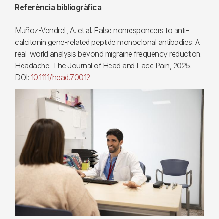
Referència bibliogràfica
Muñoz-Vendrell, A. et al. False nonresponders to anti-
calcitonin gene-related peptide monoclonal antibodies: A
real-world analysis beyond migraine frequency reduction.
Headache. The Journal of Head and Face Pain, 2025.
DOI:
10.1111/head.70012