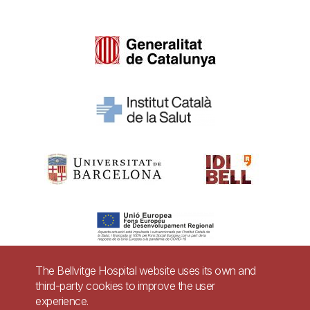
The Bellvitge Hospital website uses its own and
third-party cookies to improve the user
Pie
experience.
Contact