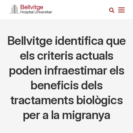
Skip
Search
to
Togg
main
navig
content
Bellvitge identifica que
els criteris actuals
poden infraestimar els
beneficis dels
tractaments biològics
per a la migranya