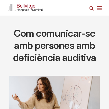
Skip
Search
to
Togg
main
navig
content
Com comunicar-se
amb persones amb
deficiència auditiva
Imagen