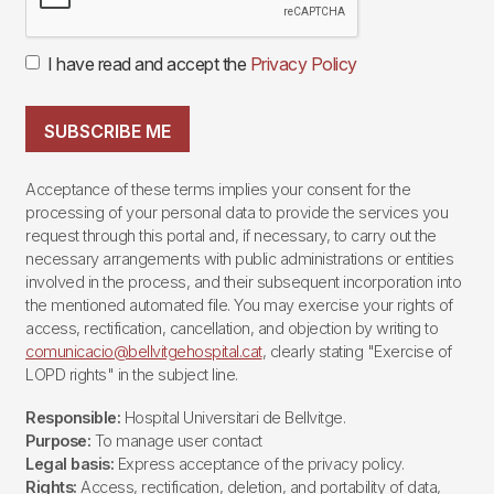
I have read and accept the
Privacy Policy
SUBSCRIBE ME
Acceptance of these terms implies your consent for the
processing of your personal data to provide the services you
request through this portal and, if necessary, to carry out the
necessary arrangements with public administrations or entities
involved in the process, and their subsequent incorporation into
the mentioned automated file. You may exercise your rights of
access, rectification, cancellation, and objection by writing to
comunicacio@bellvitgehospital.cat
, clearly stating "Exercise of
LOPD rights" in the subject line.
Responsible:
Hospital Universitari de Bellvitge.
Purpose:
To manage user contact
Legal basis:
Express acceptance of the privacy policy.
Rights:
Access, rectification, deletion, and portability of data,