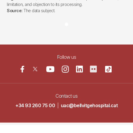
limitation, and objection to its processing.
Source:
The data subject.
Follow us
Contact us
+34 93 260 75 00
|
uac@bellvitgehospital.cat