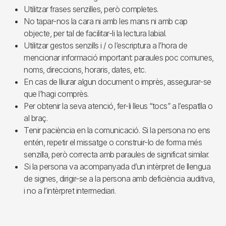
Utilitzar frases senzilles, però completes.
No tapar-nos la cara ni amb les mans ni amb cap
objecte, per tal de facilitar-li la lectura labial.
Utilitzar gestos senzills i / o l’escriptura a l’hora de
mencionar informació important: paraules poc comunes,
noms, direccions, horaris, dates, etc.
En cas de lliurar algun document o imprès, assegurar-se
que l’hagi comprès.
Per obtenir la seva atenció, fer-li lleus “tocs” a l’espatlla o
al braç.
Tenir paciència en la comunicació. Si la persona no ens
entén, repetir el missatge o construir-lo de forma més
senzilla, però correcta amb paraules de significat similar.
Si la persona va acompanyada d’un intèrpret de llengua
de signes, dirigir-se a la persona amb deficiència auditiva,
i no a l’intèrpret intermediari.