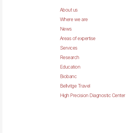
principal
About us
Where we are
News
Areas of expertise
Services
Research
Education
Biobanc
Bellvitge Travel
High Precision Diagnostic Center
Imagen