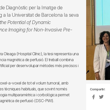
de Diagnòstic per la Imatge de
g a la Universitat de Barcelona la seva
the Potential of Dynamic
ance Imaging for Non-Invasive Pre-
ra Oleaga (Hospital Clínic), la tesi representa una
cia magnètica de perfusió. El treball combina
 artificial per desenvolupar mètodes més precisos i
oxel-a-voxel de tot el volum tumoral, amb
 de les tècniques habituals, que sovint només
Compartir:
logia multiparamètrica i corbològica permet
 magnètica de perfusió (DSC-PWI).