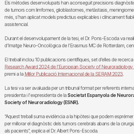
Els mètodes desenvolupats han aconseguit precisions diagnòstiqu
de tumors com limfomes, glioblastomes, metàstasis, meningiomes 
més, s’han aplicat models predictius explicables i clínicament fiab
assistencial.
Durant el desenvolupament de la tesi, el Dr. Pons-Escoda va reali
d’Imatge Neuro-Oncològica de l’Erasmus MC de Rotterdam, centr
El treball inclou 10 publicacions científiques, set d’elles de recer
Research Award 2024 de l’European Society of Neuroradiolog
premi a la
Millor Publicació Internacional de la SERAM 2023
.
La tesi va ser avaluada per un tribunal format per referents intern
presidenta i l'expresidenta de la
Societat Espanyola de Neurora
Society of Neuroradiology (ESNR).
“Aquest treball suma evidència a la hipòtesi que podem esprémer 
per millorar el diagnòstic dels tumors cerebrals abans de la cirurg
als pacients”, explica el Dr. Albert Pons-Escoda.