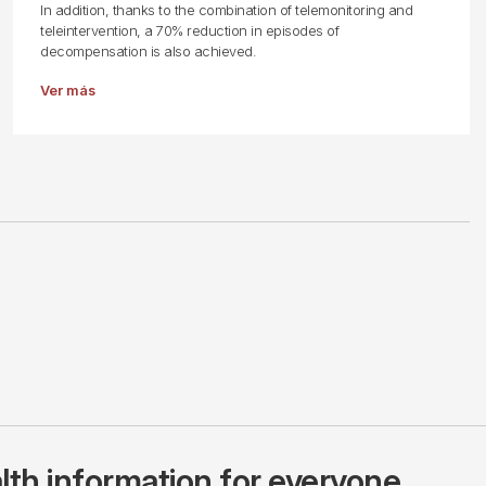
In addition, thanks to the combination of telemonitoring and
teleintervention, a 70% reduction in episodes of
decompensation is also achieved.
Ver más
lth information for everyone.