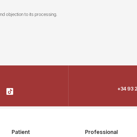
 and objection to its processing.
+34 93 
Patient
Professional