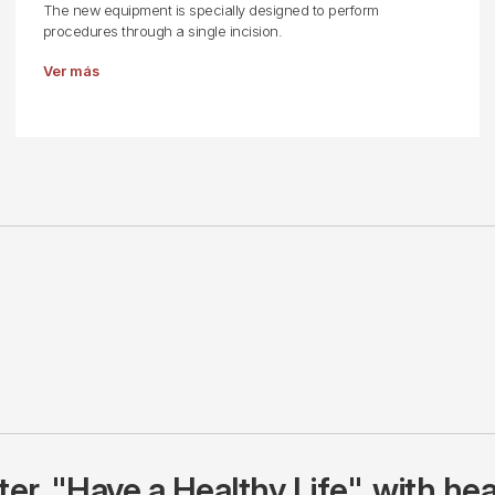
The new equipment is specially designed to perform
procedures through a single incision.
Ver más
r, "Have a Healthy Life", with hea