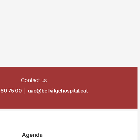
Contact us
260 75 00
|
uac@bellvitgehospital.cat
Agenda