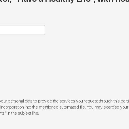
ur personal data to provide the services you request through this porta
incorporation into the mentioned automated file. You may exercise your rig
ts" in the subject line.