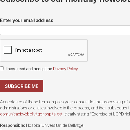
Enter your email address
I have read and accept the
Privacy Policy
SUBSCRIBE ME
Acceptance of these terms implies your consent for the processing of yo
administrations or entities involved in the process, and their subsequent 
comunicacio@bellvitgehospital.cat
, clearly stating "Exercise of LOPD righ
Responsible:
Hospital Universitari de Bellvitge.