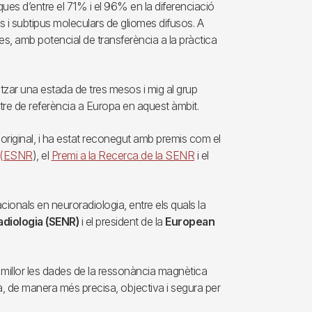
es d’entre el 71% i el 96% en la diferenciació
i subtipus moleculars de gliomes difusos. A
les, amb potencial de transferència a la pràctica
tzar una estada de tres mesos i mig al grup
e de referència a Europa en aquest àmbit.
ca original, i ha estat reconegut amb premis com el
y (ESNR
), el
Premi a la Recerca de la SENR
i el
acionals en neuroradiologia, entre els quals la
diologia (SENR)
i el president de la
European
millor les dades de la ressonància magnètica
ia, de manera més precisa, objectiva i segura per