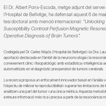
El Dr. Albert Pons-Escoda, metge adjunt del servei 
l’Hospital de Bellvitge, ha defensat aquest 6 de mai
tesi doctoral amb menció internacional:
“Unlocking 
Susceptibility Contrast Perfusion Magnetic Reson
Operative Diagnosis of Brain Tumors”.
Codirigida pel Dr. Carles Majós (Hospital de Bellvitge) i la Dra. Lau
aportació destacada en l’àmbit de la neurooncologia i la ressonàn
coneixement clínic i fisiopatològic amb estadística i intel·ligència
automatitzats en el diagnòstic preoperatori de tumors cerebrals.
La recerca proposa un enfocament innovador basat en l’anàlisi v
l’objectiu de millorar la reproductibilitat i superar les limitacions
analitzen una part del tumor i una única mètrica. Aquesta metodo
extreure informació més rica i precisa a partir de la ressonància