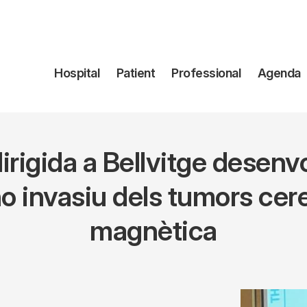
Navegación
Hospital
Patient
Professional
Agenda
principal
dirigida a Bellvitge dese
 no invasiu dels tumors ce
magnètica