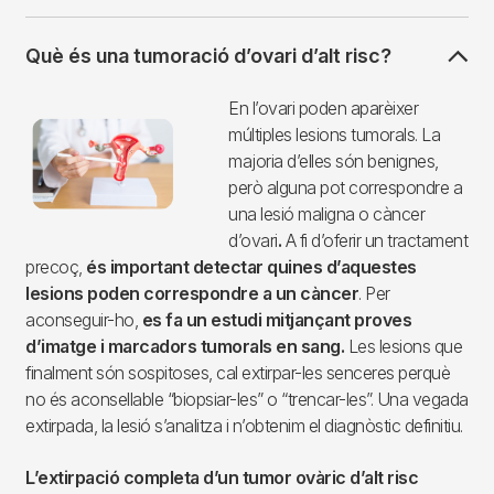
Què és una tumoració d’ovari d’alt risc?
Imagen
En l’ovari poden aparèixer
múltiples lesions tumorals. La
majoria d’elles són benignes,
però alguna pot correspondre a
una lesió maligna o càncer
d’ovari
.
A fi d’oferir un tractament
precoç,
és important detectar quines d’aquestes
lesions poden correspondre a un càncer
. Per
aconseguir-ho,
es fa un estudi mitjançant proves
d’imatge i marcadors tumorals en sang.
Les lesions que
finalment són sospitoses, cal extirpar-les senceres perquè
no és aconsellable “biopsiar-les” o “trencar-les”. Una vegada
extirpada, la lesió s’analitza i n’obtenim el diagnòstic definitiu.
L’extirpació completa d’un tumor ovàric d’alt risc