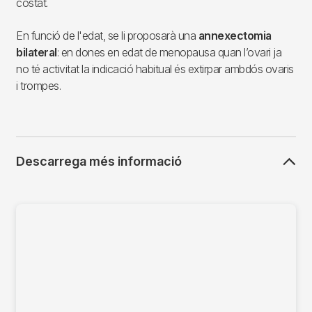
costat.
En funció de l'edat, se li proposarà una
annexectomia
bilateral
: en dones en edat de menopausa quan l’ovari ja
no té activitat la indicació habitual és extirpar ambdós ovaris
i trompes.
Descarrega més informació