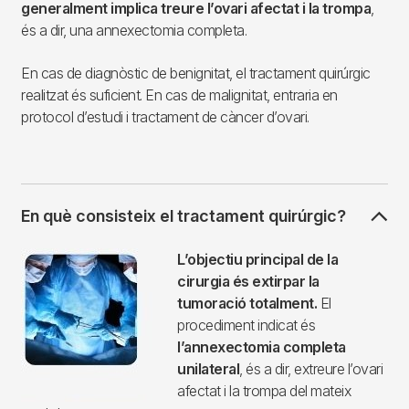
generalment implica treure l’ovari afectat i la trompa
,
és a dir, una annexectomia completa.
En cas de diagnòstic de benignitat, el tractament quirúrgic
realitzat és suficient. En cas de malignitat, entraria en
protocol d’estudi i tractament de càncer d’ovari.
En què consisteix el tractament quirúrgic?
Imagen
L’objectiu principal de la
cirurgia és extirpar la
tumoració totalment.
El
procediment indicat és
l’annexectomia completa
unilateral
, és a dir, extreure l’ovari
afectat i la trompa del mateix