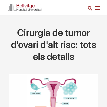
Skip
Search
to
Togg
main
navig
content
Cirurgia de tumor
d'ovari d'alt risc: tots
els detalls
Imagen