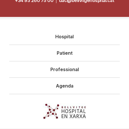
+34 93 260 75 00
|
uac@bellvitgehospital.cat
Navegació
Hospital
principal
Patient
Professional
Agenda
Imagen