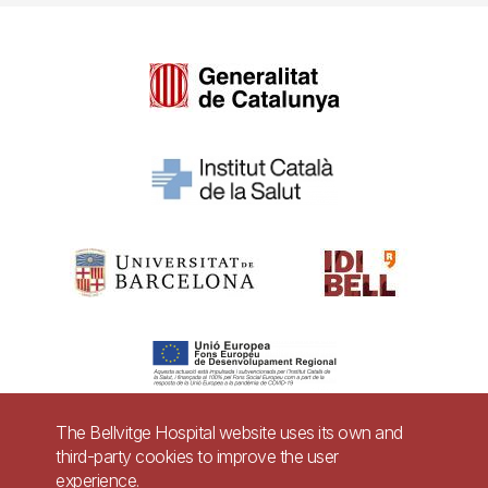
The Bellvitge Hospital website uses its own and
third-party cookies to improve the user
Pie
experience.
Contact