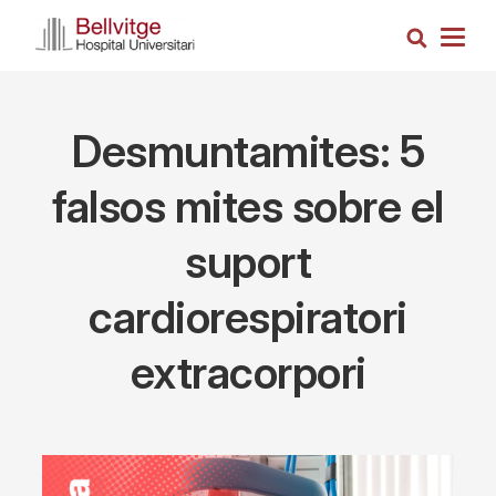
Skip
Search
to
Togg
main
navig
content
Desmuntamites: 5
falsos mites sobre el
suport
cardiorespiratori
extracorpori
Imagen