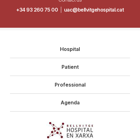
+34 93 260 75 00
|
uac@bellvitgehospital.cat
Navegació
Hospital
principal
Patient
Professional
Agenda
Imagen