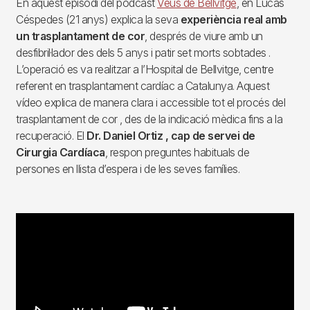
En aquest episodi del pòdcast
Veus de Bellvitge
, en Lucas
Céspedes (21 anys) explica la seva
experiència real amb
un trasplantament de cor
, després de viure amb un
desfibril·lador des dels 5 anys i patir set morts sobtades .
L’operació es va realitzar a l’Hospital de Bellvitge, centre
referent en trasplantament cardíac a Catalunya. Aquest
vídeo explica de manera clara i accessible tot el procés del
trasplantament de cor , des de la indicació mèdica fins a la
recuperació. El
Dr. Daniel Ortiz , cap de servei de
Cirurgia Cardíaca
, respon preguntes habituals de
persones en llista d’espera i de les seves famílies.