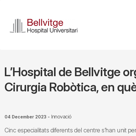
Skip
to
main
content
L’Hospital de Bellvitge 
Cirurgia Robòtica, en què
Innovació
04 December 2023
-
Cinc especialitats diferents del centre s’han unit p