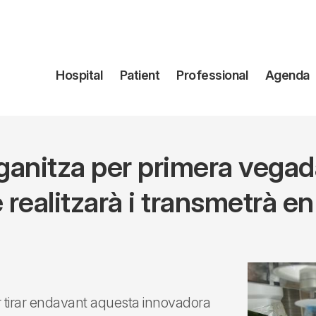
Navegación
Hospital
Patient
Professional
Agenda
principal
organitza per primera vega
 realitzarà i transmetrà e
er tirar endavant aquesta innovadora