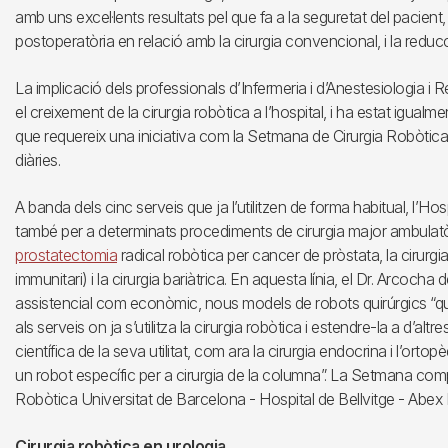
amb uns excel·lents resultats pel que fa a la seguretat del pacient, 
postoperatòria en relació amb la cirurgia convencional, i la reducci
La implicació dels professionals d’Infermeria i d’Anestesiologia 
el creixement de la cirurgia robòtica a l’hospital, i ha estat igual
que requereix una iniciativa com la Setmana de Cirurgia Robòtica
diàries.
A banda dels cinc serveis que ja l’utilitzen de forma habitual, l’Ho
també per a determinats procediments de cirurgia major ambulatò
prostatectomia
radical robòtica per cancer de pròstata, la cirurg
immunitari) i la cirurgia bariàtrica. En aquesta línia, el Dr. Arcocha 
assistencial com econòmic, nous models de robots quirúrgics “qu
als serveis on ja s’utilitza la cirurgia robòtica i estendre-la a d’a
científica de la seva utilitat, com ara la cirurgia endocrina i l’ort
un robot específic per a cirurgia de la columna”. La Setmana comp
Robòtica Universitat de Barcelona - Hospital de Bellvitge - Abex
Cirurgia robòtica en urologia