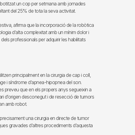
an robotitzat un cop per setmana amb jornades
ltant del 25% de tota la seva activitat.
estiva, afirma que la incorporació de la robòtica
logia d’alta complexitat amb un mínim dolor i
dels professionals per adquirir les habilitats
itzen principalment en la cirurgia de cap i coll,
nge i síndrome d’apnea-hipopnea del son.
 es preveu que en els propers anys segueixin a
mari d’origen desconegut i de resecció de tumors
fan amb robot.
e precisament una cirurgia en directe de tumor
tiques gravades d’altres procediments d’aquesta