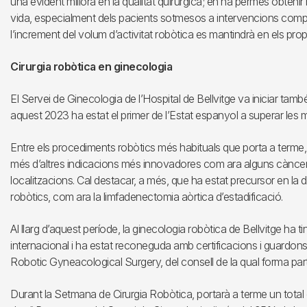
una evident millora en la qualitat quirúrgica; en ha permès obtenir mi
vida, especialment dels pacients sotmesos a intervencions compl
l’increment del volum d’activitat robòtica es mantindrà en els pro
Cirurgia robòtica en ginecologia
El Servei de Ginecologia de l’Hospital de Bellvitge va iniciar també 
aquest 2023 ha estat el primer de l’Estat espanyol a superar les m
Entre els procediments robòtics més habituals que porta a terme, hi
més d’altres indicacions més innovadores com ara alguns càncers
localitzacions. Cal destacar, a més, que ha estat precursor en la
robòtics, com ara la limfadenectomia aòrtica d’estadificació.
Al llarg d’aquest període, la ginecologia robòtica de Bellvitge ha t
internacional i ha estat reconeguda amb certificacions i guardon
Robotic Gyneacological Surgery, del consell de la qual forma part
Durant la Setmana de Cirurgia Robòtica, portarà a terme un total 