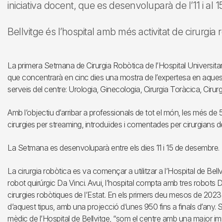
iniciativa docent, que es desenvoluparà de l’11 i al
Bellvitge és l’hospital amb més activitat de cirurgia r
La primera Setmana de Cirurgia Robòtica de l’Hospital Universitari
que concentrarà en cinc dies una mostra de l’expertesa en aques
serveis del centre: Urologia, Ginecologia, Cirurgia Toràcica, Cirurg
Amb l’objectiu d’arribar a professionals de tot el món, les més de 
cirurgies per streaming, introduïdes i comentades per cirurgians 
La Setmana es desenvoluparà entre els dies 11 i 15 de desembre.
La cirurgia robòtica es va començar a utilitzar a l’Hospital de Bel
robot quirúrgic Da Vinci. Avui, l’hospital compta amb tres robots 
cirurgies robòtiques de l’Estat. En els primers deu mesos de 2023
d’aquest tipus, amb una projecció d’unes 950 fins a finals d’any. 
mèdic de l’Hospital de Bellvitge, “som el centre amb una major impla