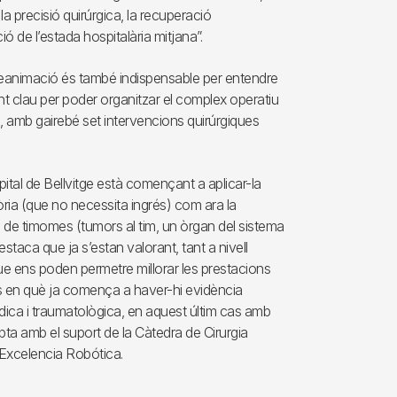
la precisió quirúrgica, la recuperació
ó de l’estada hospitalària mitjana”.
i Reanimació és també indispensable per entendre
ment clau per poder organitzar el complex operatiu
, amb gairebé set intervencions quirúrgiques
spital de Bellvitge està començant a aplicar-la
ria (que no necessita ingrés) com ara la
ia de timomes (tumors al tim, un òrgan del sistema
destaca que ja s’estan valorant, tant a nivell
e ens poden permetre millorar les prestacions
ltres en què ja comença a haver-hi evidència
opèdica i traumatològica, en aquest últim cas amb
ta amb el suport de la Càtedra de Cirurgia
 Excelencia Robótica.