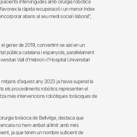
pacients intervingudes amb cirurgia robòtica
afavoreix la ràpida recuperació i un menor índex
ncorporar abans al seu medi social i laboral”,
 el gener de 2019, convertint-se així en un
itat pública catalana i espanyola, paral·lelament
rsitari Vall d’Hebron i l’Hospital Universitari
 mitjans d’aquest any 2023 ja havia superat la
ts els procediments robòtics representen el
ealitza més intervencions robòtiques toràciques de
irurgia toràcica de Bellvitge, destaca que
e encara no hem arribat al límit: amb més
ixent, ja que tenim un nombre suficient de