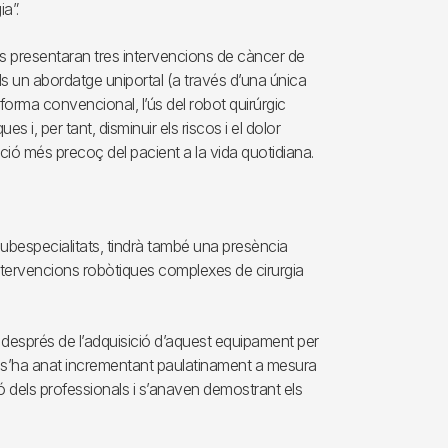
a”.
cs presentaran tres intervencions de càncer de
s un abordatge uniportal (a través d’una única
 forma convencional, l’ús del robot quirúrgic
i, per tant, disminuir els riscos i el dolor
ació més precoç del pacient a la vida quotidiana.
s subespecialitats, tindrà també una presència
ntervencions robòtiques complexes de cirurgia
 després de l’adquisició d’aquest equipament per
bit s’ha anat incrementant paulatinament a mesura
ió dels professionals i s’anaven demostrant els