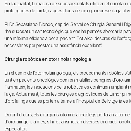
En l’actualitat, la majoria de subespecialitats utilitzen el quiròf
prolongades de tarda, i aquest tipus de cirurgia representa ja al vo
El Dr. Sebastiano Biondo, cap del Servei de Cirurgia General i Dig
“ha suposat un salt tecnològic que ens ha permès abordar la pato
una màxima eficiència per al pacient. Tot això, després de l’esforç 
necessàries per prestar una assistència excel·lent”.
Cirurgia robòtica en otorrinolaringologia
En el camp de l’otorinolaringologia, els procediments robòtics s’util
tant en pacients oncològics com en malalties benignes d'orofari
Tanmateix, les indicacions de la robòtica es continuen ampliant i
l’alça. Actualment, totes les cirurgies diagnòstiques de tumor pri
d’orofaringe que es porten a terme a l’Hospital de Bellvitge ja es 
Durant el curs, els cirurgians otorrinolaringòlegs portaran a term
d'orofaringe, i, a més, s’hi retransmetran diverses cirurgies robò
especialitat.