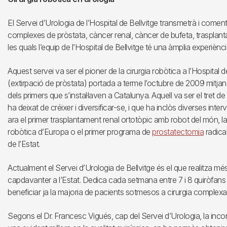
El Servei d’Urologia de l’Hospital de Bellvitge transmetrà i coment
complexes de pròstata, càncer renal, càncer de bufeta, trasplanta
les quals l’equip de l’Hospital de Bellvitge té una àmplia experiènci
Aquest servei va ser el pioner de la cirurgia robòtica a l’Hospital 
(extirpació de pròstata) portada a terme l’octubre de 2009 mitja
dels primers que s’instal·laven a Catalunya. Aquell va ser el tret 
ha deixat de créixer i diversificar-se, i que ha inclòs diverses inte
ara el primer trasplantament renal ortotòpic amb robot del món, l
robòtica d’Europa o el primer programa de
prostatectomia
radica
de l’Estat.
Actualment el Servei d’Urologia de Bellvitge és el que realitza mé
capdavanter a l’Estat. Dedica cada setmana entre 7 i 8 quiròfans 
beneficiar ja la majoria de pacients sotmesos a cirurgia complexa
Segons el Dr. Francesc Vigués, cap del Servei d’Urologia, la inco