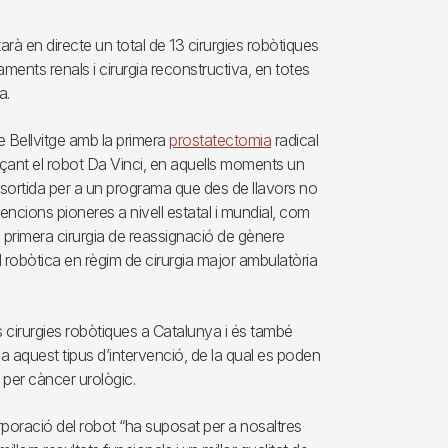
arà en directe un total de 13 cirurgies robòtiques
ments renals i cirurgia reconstructiva, en totes
a.
de Bellvitge amb la primera
prostatectomia
radical
nçant el robot Da Vinci, en aquells moments un
de sortida per a un programa que des de llavors no
rvencions pioneres a nivell estatal i mundial, com
a primera cirurgia de reassignació de gènere
l robòtica en règim de cirurgia major ambulatòria
s cirurgies robòtiques a Catalunya i és també
a aquest tipus d’intervenció, de la qual es poden
 per càncer urològic.
rporació del robot “ha suposat per a nosaltres