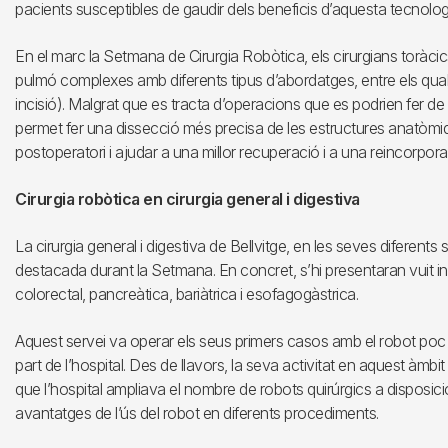
pacients susceptibles de gaudir dels beneficis d’aquesta tecnologi
En el marc la Setmana de Cirurgia Robòtica, els cirurgians toràci
pulmó complexes amb diferents tipus d’abordatges, entre els qual
incisió). Malgrat que es tracta d’operacions que es podrien fer de
permet fer una dissecció més precisa de les estructures anatòmiques 
postoperatori i ajudar a una millor recuperació i a una reincorpor
Cirurgia robòtica en cirurgia general i digestiva
La cirurgia general i digestiva de Bellvitge, en les seves diferent
destacada durant la Setmana. En concret, s’hi presentaran vuit i
colorectal, pancreàtica, bariàtrica i esofagogàstrica.
Aquest servei va operar els seus primers casos amb el robot poc
part de l’hospital. Des de llavors, la seva activitat en aquest àm
que l’hospital ampliava el nombre de robots quirúrgics a disposic
avantatges de l’ús del robot en diferents procediments.