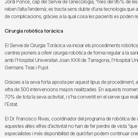
Jordi Ponce, cap del Servei de Ginecologia, “més del 95% de les 
reben l’alta l’endemà; es tracta sens dubte d’una tecnologia que 
de complicacions, gràcies a la qual cosa les pacients es poden rei
Cirurgia robòtica toràcica
El Servei de Cirurgia Toràcica va iniciar els procediments robòtics
centres pioners a oferir cirurgia robòtica de forma regular a la san
amb l’Hospital Universitari Joan XXIII de Tarragona, l’Hospital Unive
Germans Trias i Pujol.
Gràcies a la seva forta aposta per aquest tipus de procediment, a
xifra de 500 intervencions majors realitzades. En aquests momen
70% de tota la seva activitat, i s’ha convertit en el servei que r
l’Estat.
El Dr. Francisco Rivas, coordinador del programa de robòtica de c
aquestes altes xifres d’activitat no han de fer perdre de vista “qu
especialistes i més disponibilitat de quiròfan podem continuar cre