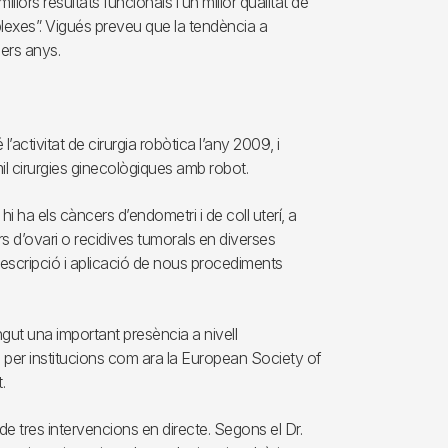
llors resultats funcionals i un millor qualitat de
exes”. Vigués preveu que la tendència a
pers anys.
l’activitat de cirurgia robòtica l’any 2009, i
il cirurgies ginecològiques amb robot.
 ha els càncers d’endometri i de coll uterí, a
 d’ovari o recidives tumorals en diverses
 descripció i aplicació de nous procediments
ingut una important presència a nivell
s per institucions com ara la European Society of
.
de tres intervencions en directe. Segons el Dr.