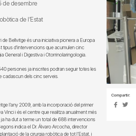
 15 de desembre
obòtica de l’Estat
 de Bellvitge és una iniciativa pionera a Europa
t tipus d’intervencions que acumulen cinc
ia General i Digestiva i Otorrinolaringologia.
540 persones ja inscrites podran seguir totes les
de cadascun dels cinc serveis.
Compartir:
lvitge l’any 2009, amb la incorporació del primer
Da Vinci i és el centre que realitza anualment més
 ja ha dut a terme un total de 688 intervencions
Segons indica el Dr. Álvaro Arcocha, director
ntació de la cirurgia robòtica de tot l’Estat, i