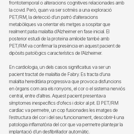
frontotemporal o alteracions cognitives relacionades amb
la covid. Però, quan va ser sotmès a una exploració
PET/RM, la detecció d’un patró d’alteracions
metabòliques va orientar els metges a sospitar que
realment patia malaltia d’Alzheimer en fase inicial. El
posterior estudi de la proteïna amiloide també amb
PET/RM va confirmar la presència en aquest pacient de
dipòsits patològics característics de l’Alzheimer.
En cardiologia, un dels casos significatius va ser un
pacient tractat de malaltia de Fabry. Es tracta d’una
malaltia hereditària progressiva que provoca disfuncions
en òrgans com ara els ronyons, el cor o el sistema nerviós
central, entre d’altres. Aquest pacient presentava
símptomes inespecífics d’ofecs i dolor al pit. El PET/RM
cardíac va permetre, un cop fusionades les imatges de
l’estructura del cor i del seu funcionament, descobrir-li una
patologia inflamatòria del cor que va permetre plantejar la
implantació d’un desfibril·lador automàtic.