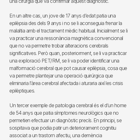
una cirurgia que va confirmar aquest diagnòstic.
En un altre cas, un jove de 17 anys d’edat patia una
epilèpsia des dels 9 anys i no se li aconseguia frenar la
malaltia amb el tractament mèdic habitual. Inicialment se li
va practicar una ressonància magnètica convencional
que no va permetre trobar alteracions cerebrals
significatives. Però quan, posteriorment, se li va practicar
una exploració PET/RM, se li va poder identificar una
malformació cerebral que pot causar epilèpsia, cosa que
va permetre plantejar una operació quirúrgica que
eliminaria l’àrea cerebral afectada i aturaria així les crisis
epilèptiques.
Un tercer exemple de patologia cerebral és el d’un home
de 54 anys que patia símptomes neurològics que no
permetien efectuar un diagnòstic precís. En principi, se
sospitava que podia patir un deteriorament cognitiu
associat a un trastorn afectiu, una demència