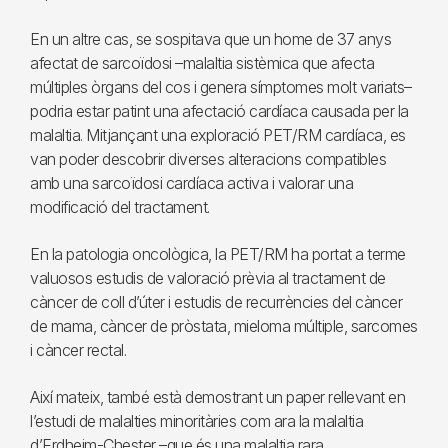
En un altre cas, se sospitava que un home de 37 anys
afectat de sarcoïdosi –malaltia sistèmica que afecta
múltiples òrgans del cos i genera símptomes molt variats–
podria estar patint una afectació cardíaca causada per la
malaltia. Mitjançant una exploració PET/RM cardíaca, es
van poder descobrir diverses alteracions compatibles
amb una sarcoïdosi cardíaca activa i valorar una
modificació del tractament.
En la patologia oncològica, la PET/RM ha portat a terme
valuosos estudis de valoració prèvia al tractament de
càncer de coll d’úter i estudis de recurrències del càncer
de mama, càncer de pròstata, mieloma múltiple, sarcomes
i càncer rectal.
Així mateix, també està demostrant un paper rellevant en
l’estudi de malalties minoritàries com ara la malaltia
d’Erdheim-Chester –que és una malaltia rara