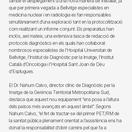
també el desplegament d’una nova manera de treballar, ja
que per primera vegada a Bellvitge especialistes en
medicina nuclear i en radiologia es fan responsables
simultàniament d’una exploració tant en la protocol·lització
com realitzant un informe conjunt. Els preparatius han
inclòs, així mateix, una extensiva tasca de redacció de
protocols diagnòstics en els quals han col·laborat
nombrosos especialistes de l’Hospital Universitari de
Bellvitge, l’Institut de Diagnòstic per la Imatge, l’Institut
Català d’Oncologia i l’Hospital Sant Joan de Déu
d’Esplugues.
El Dr. Nahum Calvo, director clínic de Diagnòstic per la
Imatge de la Gerència Territorial Metropolitana Sud,
destaca que aquest nou equipament “ens posa a l’altura
dels països més avançats en aquest àmbit”. Segons
Nahum Calvo, “el fet de tractar-se del primer PET/RM de
la sanitat pública plenament orientat a l’assistència ens ha
donat la responsabilitat d’obrir camins pel que fa a