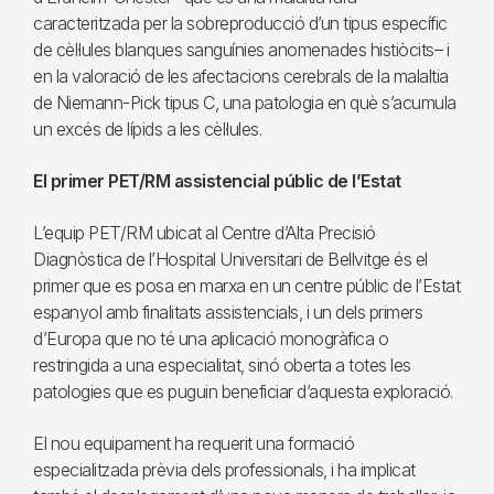
caracteritzada per la sobreproducció d’un tipus específic
de cèl·lules blanques sanguínies anomenades histiòcits– i
en la valoració de les afectacions cerebrals de la malaltia
de Niemann-Pick tipus C, una patologia en què s’acumula
un excés de lípids a les cèl·lules.
El primer PET/RM assistencial públic de l’Estat
L’equip PET/RM ubicat al Centre d’Alta Precisió
Diagnòstica de l’Hospital Universitari de Bellvitge és el
primer que es posa en marxa en un centre públic de l’Estat
espanyol amb finalitats assistencials, i un dels primers
d’Europa que no té una aplicació monogràfica o
restringida a una especialitat, sinó oberta a totes les
patologies que es puguin beneficiar d’aquesta exploració.
El nou equipament ha requerit una formació
especialitzada prèvia dels professionals, i ha implicat