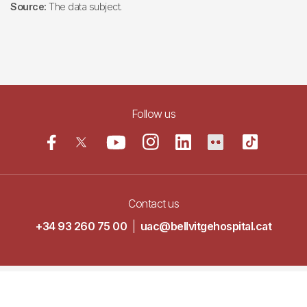
Source:
The data subject.
Follow us
Contact us
+34 93 260 75 00
|
uac@bellvitgehospital.cat
Navegació