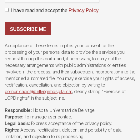
I have read and accept the
Privacy Policy
SUBSCRIBE ME
Acceptance of these terms implies your consent for the
processing of your personal data to provide the services you
request through this portal and, if necessary, to carry out the
necessary arrangements with public administrations or entities
involved in the process, and their subsequent incorporation into the
mentioned automated file. You may exercise your rights of access,
rectification, cancellation, and objection by writing to
comunicacio@bellvitgehospital.cat
, clearly stating "Exercise of
LOPD rights" in the subject line.
Responsible:
Hospital Universitari de Bellvitge.
Purpose:
To manage user contact
Legal basis:
Express acceptance of the privacy policy.
Rights:
Access, rectification, deletion, and portability of data,
limitation, and objection to its processing.