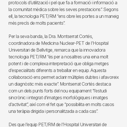
protocols d’utilització i pel que fa a formació i informació a
la comunitat mèdica sobre les seves prestacions”. Segons
ell, la tecnologia PET/RM “ens obre les portes a un maneig
més precís de molts pacients”.
Per la seva banda, la Dra. Montserrat Cortés,
coordinadora de Medicina Nuclear-PET de l’Hospital
Universitari de Bellvitge, remarca que la innovadora
tecnologia PET/RM “és per a nosaltres una eina molt
potent i de complexa interpretació que obliga metges
d’especialitats diferents a treballar en equip. Aquesta
col·laboració ens permet aclarir múltiples dubtes i afavoreix
un diagnòstic més exacte”. Montserrat Cortés destaca
com un dels punts forts del nou equipament “l’estudi
sincrònic i integrat d’imatges morfològiques i imatges
d’activitat”, així com el fet que “possibilita en molts casos
una teràpia dirigida i personalitzada a cada cas”.
Des que l’equip PET/RM de l’Hospital Universitari de