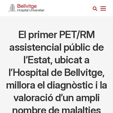
Skip
Search
to
Togg
main
navig
content
El primer PET/RM
assistencial públic de
l’Estat, ubicat a
l’Hospital de Bellvitge,
millora el diagnòstic i la
valoració d’un ampli
nombre de malalties