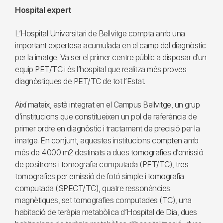
Hospital expert
L’Hospital Universitari de Bellvitge compta amb una
important expertesa acumulada en el camp del diagnòstic
per la imatge. Va ser el primer centre públic a disposar d’un
equip PET/TC i és l’hospital que realitza més proves
diagnòstiques de PET/TC de tot l’Estat.
Així mateix, està integrat en el Campus Bellvitge, un grup
d’institucions que constitueixen un pol de referència de
primer ordre en diagnòstic i tractament de precisió per la
imatge. En conjunt, aquestes institucions compten amb
més de 4.000 m2 destinats a dues tomografies d’emissió
de positrons i tomografia computada (PET/TC), tres
tomografies per emissió de fotó simple i tomografia
computada (SPECT/TC), quatre ressonàncies
magnètiques, set tomografies computades (TC), una
habitació de teràpia metabòlica d’Hospital de Dia, dues