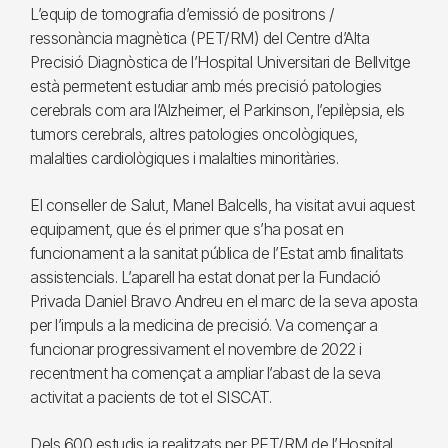
L’equip de tomografia d’emissió de positrons /
ressonància magnètica (PET/RM) del Centre d’Alta
Precisió Diagnòstica de l’Hospital Universitari de Bellvitge
està permetent estudiar amb més precisió patologies
cerebrals com ara l’Alzheimer, el Parkinson, l’epilèpsia, els
tumors cerebrals, altres patologies oncològiques,
malalties cardiològiques i malalties minoritàries.
El conseller de Salut, Manel Balcells, ha visitat avui aquest
equipament, que és el primer que s’ha posat en
funcionament a la sanitat pública de l’Estat amb finalitats
assistencials. L’aparell ha estat donat per la Fundació
Privada Daniel Bravo Andreu en el marc de la seva aposta
per l’impuls a la medicina de precisió. Va començar a
funcionar progressivament el novembre de 2022 i
recentment ha començat a ampliar l’abast de la seva
activitat a pacients de tot el SISCAT.
Dels 600 estudis ja realitzats per PET/RM de l’Hospital