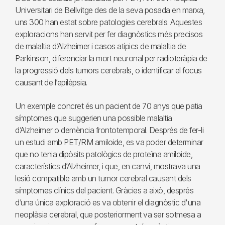
Universitari de Bellvitge des de la seva posada en marxa,
uns 300 han estat sobre patologies cerebrals. Aquestes
exploracions han servit per fer diagnòstics més precisos
de malaltia d’Alzheimer i casos atípics de malaltia de
Parkinson, diferenciar la mort neuronal per radioteràpia de
la progressió dels tumors cerebrals, o identificar el focus
causant de l’epilèpsia.
Un exemple concret és un pacient de 70 anys que patia
símptomes que suggerien una possible malaltia
d’Alzheimer o demència frontotemporal. Després de fer-li
un estudi amb PET/RM amiloide, es va poder determinar
que no tenia dipòsits patològics de proteïna amiloide,
característics d’Alzheimer, i que, en canvi, mostrava una
lesió compatible amb un tumor cerebral causant dels
símptomes clínics del pacient. Gràcies a això, després
d’una única exploració es va obtenir el diagnòstic d'una
neoplàsia cerebral, que posteriorment va ser sotmesa a