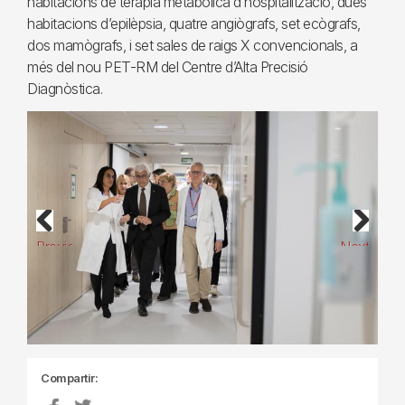
habitacions de teràpia metabòlica d’hospitalització, dues
habitacions d’epilèpsia, quatre angiògrafs, set ecògrafs,
dos mamògrafs, i set sales de raigs X convencionals, a
més del nou PET-RM del Centre d’Alta Precisió
Diagnòstica.
Previous
Next
Compartir: