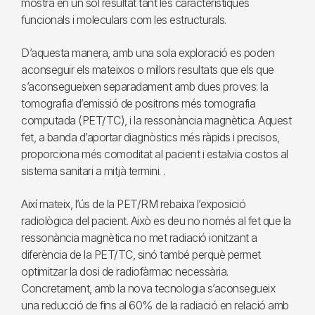
mostra en un sol resultat tant les característiques
funcionals i moleculars com les estructurals.
D’aquesta manera, amb una sola exploració es poden
aconseguir els mateixos o millors resultats que els que
s’aconsegueixen separadament amb dues proves: la
tomografia d’emissió de positrons més tomografia
computada (PET/TC), i la ressonància magnètica. Aquest
fet, a banda d’aportar diagnòstics més ràpids i precisos,
proporciona més comoditat al pacient i estalvia costos al
sistema sanitari a mitjà termini. .
Així mateix, l’ús de la PET/RM rebaixa l’exposició
radiològica del pacient. Això es deu no només al fet que la
ressonància magnètica no met radiació ionitzant a
diferència de la PET/TC, sinó també perquè permet
optimitzar la dosi de radiofàrmac necessària.
Concretament, amb la nova tecnologia s’aconsegueix
una reducció de fins al 60% de la radiació en relació amb