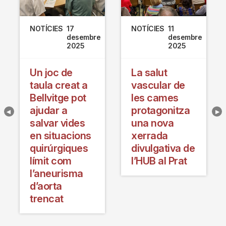
NOTÍCIES
17
NOTÍCIES
11
desembre
desembre
2025
2025
Un joc de
La salut
taula creat a
vascular de
Bellvitge pot
les cames
ajudar a
protagonitza
salvar vides
una nova
en situacions
xerrada
quirúrgiques
divulgativa de
límit com
l’HUB al Prat
l’aneurisma
d’aorta
trencat