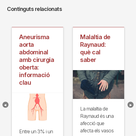
Continguts relacionats
ia
Aneurisma
Malaltia de
aorta
Raynaud:
abdominal
què cal
amb cirurgia
saber
oberta:
informació
clau
La malaltia de
Raynaud és una
afecció que
afecta els vasos
Entre un 3% i un