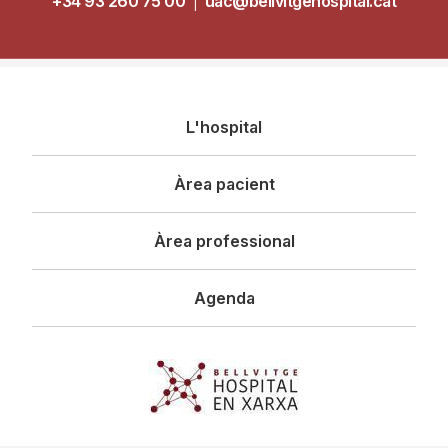
+34 93 260 75 00
|
uac@bellvitgehospital.cat
Navegació
L'hospital
principal
Àrea pacient
Àrea professional
Agenda
Imagen