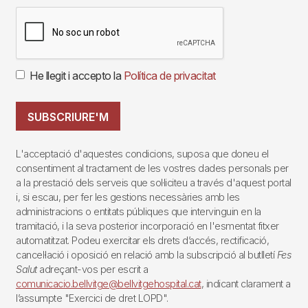
He llegit i accepto la
Política de privacitat
SUBSCRIURE'M
L'acceptació d'aquestes condicions, suposa que doneu el
consentiment al tractament de les vostres dades personals per
a la prestació dels serveis que sol·liciteu a través d'aquest portal
i, si escau, per fer les gestions necessàries amb les
administracions o entitats públiques que intervinguin en la
tramitació, i la seva posterior incorporació en l'esmentat fitxer
automatitzat. Podeu exercitar els drets d’accés, rectificació,
cancel·lació i oposició en relació amb la subscripció al butlletí
Fes
Salut
adreçant-vos per escrit a
comunicacio.bellvitge@bellvitgehospital.cat
, indicant clarament a
l’assumpte "Exercici de dret LOPD".