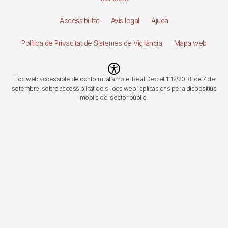
de
Accessibilitat
Avís legal
Ajuda
página
Política de Privacitat de Sistemes de Vigilància
Mapa web
Imagen
Lloc web accessible de conformitat amb el Reial Decret 1112/2018, de 7 de
setembre, sobre accessibilitat dels llocs web i aplicacions per a dispositius
mòbils del sector públic.