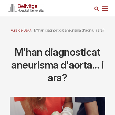
Vés
Cerca
al
Togg
contingut
navig
Aula de Salut
M'han diagnosticat aneurisma d'aorta... i ara?
M'han diagnosticat
aneurisma d'aorta... i
ara?
Imagen