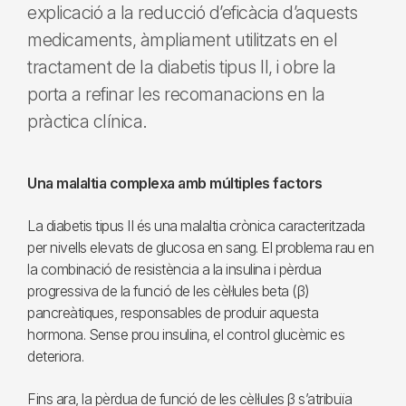
explicació a la reducció d’eficàcia d’aquests
medicaments, àmpliament utilitzats en el
tractament de la diabetis tipus II, i obre la
porta a refinar les recomanacions en la
pràctica clínica.
Una malaltia complexa amb múltiples factors
La diabetis tipus II és una malaltia crònica caracteritzada
per nivells elevats de glucosa en sang. El problema rau en
la combinació de resistència a la insulina i pèrdua
progressiva de la funció de les cèl·lules beta (β)
pancreàtiques, responsables de produir aquesta
hormona. Sense prou insulina, el control glucèmic es
deteriora.
Fins ara, la pèrdua de funció de les cèl·lules β s’atribuïa