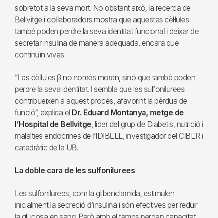
sobretot a la seva mort. No obstant això, la recerca de
Bellvitge i col·laboradors mostra que aquestes cèl·lules
també poden perdre la seva identitat funcional i deixar de
secretar insulina de manera adequada, encara que
continuïn vives.
“Les cèl·lules β no només moren, sinó que també poden
perdre la seva identitat. I sembla que les sulfonilurees
contribueixen a aquest procés, afavorint la pèrdua de
funció”, explica el
Dr. Eduard Montanya, metge de
l’Hospital de Bellvitge
, líder del grup de Diabetis, nutrició i
malalties endocrines de l’IDIBELL, investigador del CIBER i
catedràtic de la UB.
La doble cara de les sulfonilurees
Les sulfonilurees, com la glibenclamida, estimulen
inicialment la secreció d’insulina i són efectives per reduir
la glucosa en sang. Però amb el temps perden capacitat