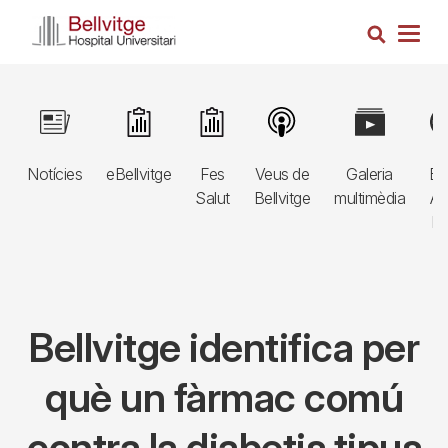
Vés
Cerca
al
Togg
contingut
navig
Navegació
Image
Image
Image
Image
Image
Im
principal
Notícies
eBellvitge
Fes
Veus de
Galeria
Bl
3r
Salut
Bellvitge
multimèdia
Au
nivell
E
Bellvitge identifica per
què un fàrmac comú
contra la diabetis tipus