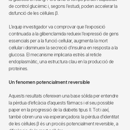
de control glucèmic i, segons l’estudi, poden accelerar la
disfunció de les cèl·lules β.
L’equip investigador va comprovar que l’exposició
continuada a la glibenclamida redueix l’expressió de gens
essencials per a la funció cel·lular, augmenta la mort
cel·lular i disminueix la secreció d’insulina en resposta a la
glucosa. El mecanisme implicaria estrès al reticle
endoplasmàtic, una estructura clau en la producció de
proteïnes.
Un fenomen potencialment reversible
Aquests resultats ofereixen una base sòlida per entendre
la pèrdua d’eficàcia d’aquests fàrmacs i el seu possible
paper en la progressió de la diabetis tipus II. Tot i així,
també obren una via esperançadora: la pèrdua d’identitat
de les cèl·lules β és un procés potencialment reversible, a