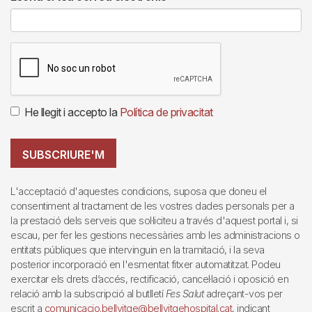
He llegit i accepto la
Política de privacitat
SUBSCRIURE'M
L'acceptació d'aquestes condicions, suposa que doneu el
consentiment al tractament de les vostres dades personals per a
la prestació dels serveis que sol·liciteu a través d'aquest portal i, si
escau, per fer les gestions necessàries amb les administracions o
entitats públiques que intervinguin en la tramitació, i la seva
posterior incorporació en l'esmentat fitxer automatitzat. Podeu
exercitar els drets d’accés, rectificació, cancel·lació i oposició en
relació amb la subscripció al butlletí
Fes Salut
adreçant-vos per
escrit a
comunicacio.bellvitge@bellvitgehospital.cat
, indicant