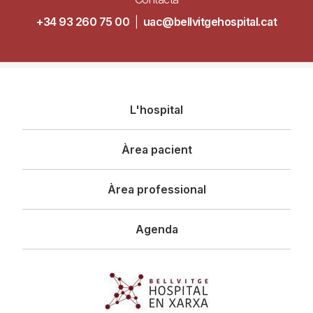
+34 93 260 75 00
|
uac@bellvitgehospital.cat
Navegació
L'hospital
principal
Àrea pacient
Àrea professional
Agenda
Imagen