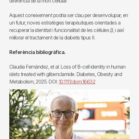
diferència de la mort cel·lular.
Aquest coneixement podria ser clau per desenvolupar, en
un futur, noves estratègies terapèutiques orientades a
recuperar la identitat i funcionalitat de les cèl·lules β, i així
millorar el tractament de la diabetis tipus II.
Referència bibliogràfica.
Claudia Fernández, et al. Loss of B-cell identity in human
islets treated with glibenclamide. Diabetes, Obesity and
Metabolism, 2025. DOI:
10.1111/dom.16632