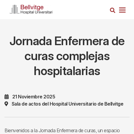
Pasar
Busca
al
Togg
contenido
navig
principal
Jornada Enfermera de
curas complejas
hospitalarias
21 Noviembre 2025
Sala de actos del Hospital Universitario de Bellvitge
Bienvenidos a la Jornada Enfermera de curas, un espacio