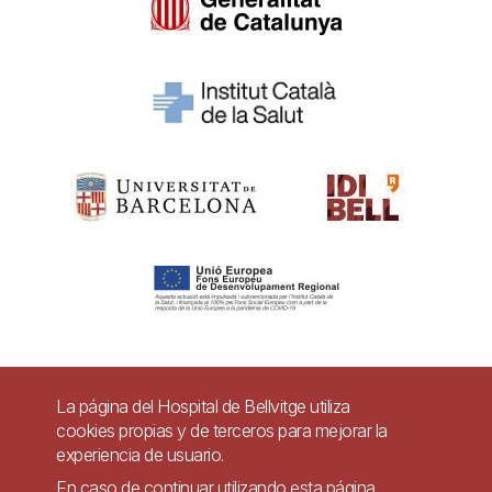
Pie
La página del Hospital de Bellvitge utiliza
Contacto
cookies propias y de terceros para mejorar la
de
experiencia de usuario.
Accesibilidad
Aviso legal
Ayuda
página
En caso de continuar utilizando esta página