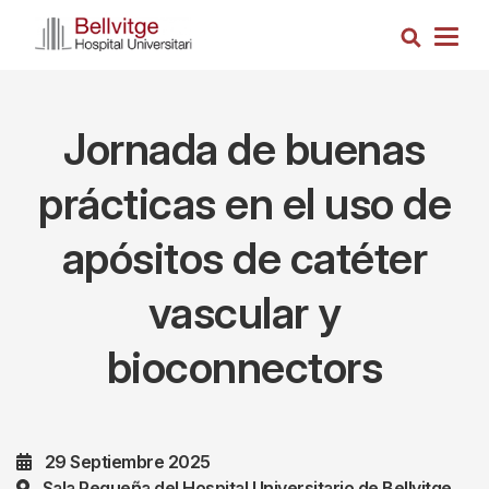
Pasar
Busca
al
Togg
contenido
navig
principal
Jornada de buenas
prácticas en el uso de
apósitos de catéter
vascular y
bioconnectors
29 Septiembre 2025
Sala Pequeña del Hospital Universitario de Bellvitge