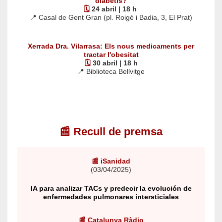
diabetis?
🗓️
24 abril | 18 h
📍
Casal de Gent Gran (pl. Roigé i Badia, 3, El Prat)
Xerrada Dra. Vilarrasa: Els nous medicaments per
tractar l'obesitat
🗓️
30 abril | 18 h
📍 Biblioteca Bellvitge
📰 Recull de premsa
📰 iSanidad
(03/04/2025)
IA para analizar TACs y predecir la evolución de
enfermedades pulmonares intersticiales
📰 Catalunya Ràdio