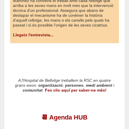
Martínez ha convertit el treball amb cada rellotge que
arriba a les seves mans en molt més que la intervenció
tècnica d’un professional. Assegura que abans de
destapar el mecanisme ha de conèixer la història
d’aquell rellotge, les mans o els canells pels quals ha
passat i si és possible l’origen de les seves cicatrius.
Llegeix l'entrevista...
A l'Hospital de Bellvitge treballem la RSC en quatre
grans eixos:
organització
,
persones
,
medi ambient
i
comunitat
.
Fes clic aquí per saber-ne més!
📆 Agenda HUB