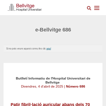
Pasar
Busca
al
Togg
contenido
navig
principal
e-Bellvitge 686
Si no pots veure aquest correu fes clic
aquí
Butlletí Informatiu de l'Hospital Universitari de
Bellvitge
Divendres, 4 d'abril de 2025 |
Número 686
Patir fibril·lació auricular abans dels 70