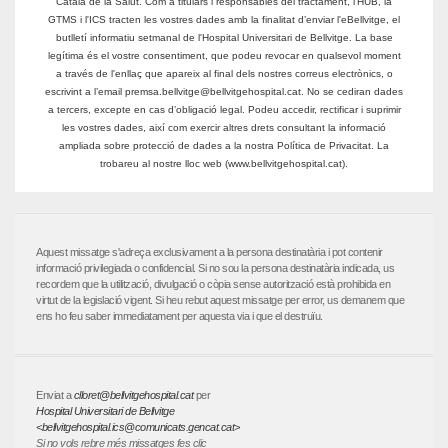
Català de la Salut. Com a titulars i responsables del tractament, l'HUB, la
GTMS i l'ICS tracten les vostres dades amb la finalitat d’enviar l'eBellvitge, el
butlletí informatiu setmanal de l'Hospital Universitari de Bellvitge. La base
legítima és el vostre consentiment, que podeu revocar en qualsevol moment
a través de l'enllaç que apareix al final dels nostres correus electrònics, o
escrivint a l’email premsa.bellvitge@bellvitgehospital.cat. No se cediran dades
a tercers, excepte en cas d’obligació legal. Podeu accedir, rectificar i suprimir
les vostres dades, així com exercir altres drets consultant la informació
ampliada sobre protecció de dades a la nostra Política de Privacitat. La
trobareu al nostre lloc web (www.bellvitgehospital.cat).
Aquest missatge s'adreça exclusivament a la persona destinatària i pot contenir
informació privilegiada o confidencial. Si no sou la persona destinatària indicada, us
recordem que la utilització, divulgació o còpia sense autorització està prohibida en
virtut de la legislació vigent. Si heu rebut aquest missatge per error, us demanem que
ens ho feu saber immediatament per aquesta via i que el destruïu.
Enviat a
clloret@bellvitgehospital.cat
per
Hospital Universitari de Bellvitge
<bellvitgehospital.ics@comunicats.gencat.cat>
Si no vols rebre més missatges fes clic