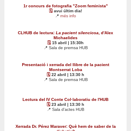
1r concurs de fotografia "Zoom feminista"
🗓️
avui últim dia!
📍
més info
CLHUB de lectura:
La pacient silenciosa
, d'Alex
Michaelides
🗓️
15 abril | 15:30h
📍 Sala de premsa HUB
Presentació i xerrada del llibre de la pacient
Montserrat Loba
🗓️
22 abril | 13:30 h
📍 Sala de premsa HUB
Lectura del IV Conte Col·laboratiu de l'HUB
🗓️
23 abril | 13:30 h
📍 Sala d'actes HUB
Xerrada Dr. Pérez Maraver: Què hem de saber de la