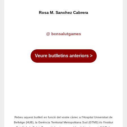
Rosa M. Sanchez Cabrera
@
bcnsalutgames
Veure butlletins anteriors >
Rebeu aquest butlletí en funció del vostre càrrec a l'Hospital Universitari de
Bellvitge (HUB), la Gerència Territorial Metropolitana Sud (GTMS) i/o l'Institut