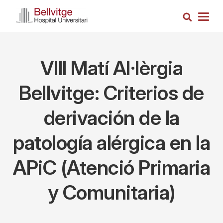
Pasar
Busca
al
Togg
contenido
navig
principal
VIII Matí Al·lèrgia
Bellvitge: Criterios de
derivación de la
patología alérgica en la
APiC (Atenció Primaria
y Comunitaria)