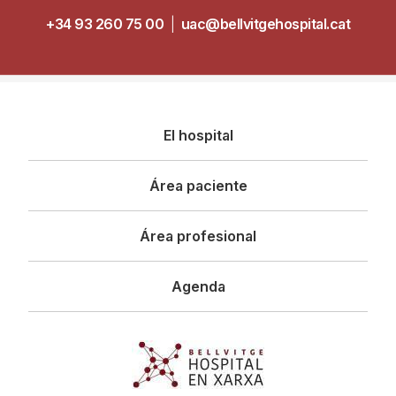
+34 93 260 75 00
|
uac@bellvitgehospital.cat
Navegació
El hospital
principal
Área paciente
Área profesional
Agenda
Imagen