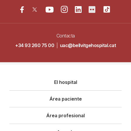
Contacta
+34 93 260 75 00
|
uac@bellvitgehospital.cat
Navegació
El hospital
principal
Área paciente
Área profesional